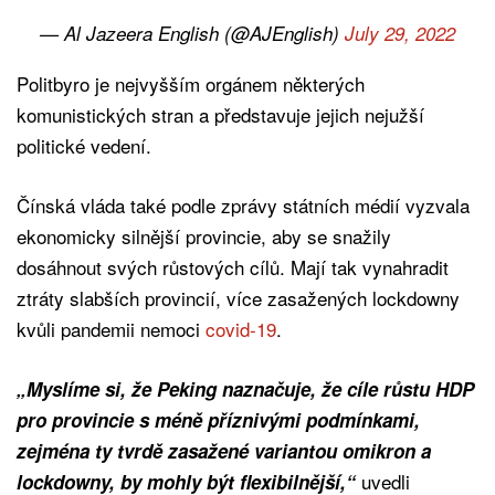
— Al Jazeera English (@AJEnglish)
July 29, 2022
Politbyro je nejvyšším orgánem některých
komunistických stran a představuje jejich nejužší
politické vedení.
Čínská vláda také podle zprávy státních médií vyzvala
ekonomicky silnější provincie, aby se snažily
dosáhnout svých růstových cílů. Mají tak vynahradit
ztráty slabších provincií, více zasažených lockdowny
kvůli pandemii nemoci
covid-19
.
„Myslíme si, že Peking naznačuje, že cíle růstu HDP
pro provincie s méně příznivými podmínkami,
zejména ty tvrdě zasažené variantou omikron a
uvedli
lockdowny, by mohly být flexibilnější,“