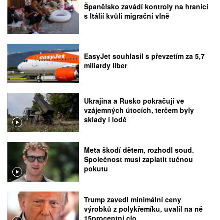
Španělsko zavádí kontroly na hranici
s Itálií kvůli migrační vlně
EasyJet souhlasil s převzetím za 5,7
miliardy liber
Ukrajina a Rusko pokračují ve
vzájemných útocích, terčem byly
sklady i lodě
Meta škodí dětem, rozhodl soud.
Společnost musí zaplatit tučnou
pokutu
Trump zavedl minimální ceny
výrobků z polykřemíku, uvalil na ně
15procentní clo