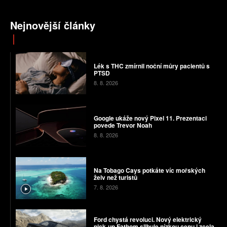
Nejnovější články
Lék s THC zmírnil noční můry pacientů s
PTSD
8. 8. 2026
Google ukáže nový Pixel 11. Prezentaci
povede Trevor Noah
8. 8. 2026
Na Tobago Cays potkáte víc mořských
želv než turistů
7. 8. 2026
Ford chystá revoluci. Nový elektrický
pick-up Fathom slibuje nízkou cenu i zcela