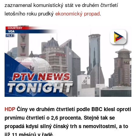
zaznamenal komunistický stát ve druhém čtvrtletí
letošního roku prudký
ekonomický propad
.
HDP
Číny ve druhém čtvrtletí podle BBC klesl oproti
prvnímu čtvrtletí o 2,6 procenta. Stejně tak se
propadá kdysi silný čínský trh s nemovitostmi, a to
již 11 měsíců v řadě.