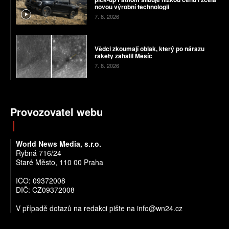
novou výrobní technologii
7. 8. 2026
Vědci zkoumají oblak, který po nárazu
rakety zahalil Měsíc
7. 8. 2026
Provozovatel webu
World News Media, s.r.o.
Rybná 716/24
Staré Město, 110 00 Praha
IČO: 09372008
DIČ: CZ09372008
V případě dotazů na redakci pište na info@wn24.cz