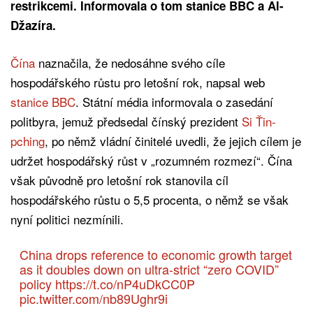
restrikcemi. Informovala o tom stanice BBC a Al-
Džazíra.
Čína
naznačila, že nedosáhne svého cíle
hospodářského růstu pro letošní rok, napsal web
stanice BBC
. Státní média informovala o zasedání
politbyra, jemuž předsedal čínský prezident
Si Ťin-
pching
, po němž vládní činitelé uvedli, že jejich cílem je
udržet hospodářský růst v „rozumném rozmezí“. Čína
však původně pro letošní rok stanovila cíl
hospodářského růstu o 5,5 procenta, o němž se však
nyní politici nezmínili.
China drops reference to economic growth target
as it doubles down on ultra-strict “zero COVID”
policy
https://t.co/nP4uDkCC0P
pic.twitter.com/nb89Ughr9i