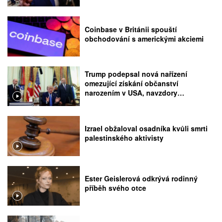
Coinbase v Británii spouští
obchodování s americkými akciemi
Trump podepsal nová nařízení
omezující získání občanství
narozením v USA, navzdory
rozhodnutí Nejvyššího soudu
Izrael obžaloval osadníka kvůli smrti
palestinského aktivisty
Ester Geislerová odkrývá rodinný
příběh svého otce