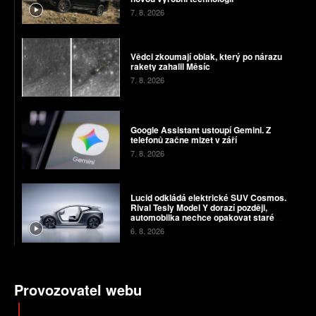
7. 8. 2026
Vědci zkoumají oblak, který po nárazu
rakety zahalil Měsíc
7. 8. 2026
Google Assistant ustoupí Gemini. Z
telefonů začne mizet v září
7. 8. 2026
Lucid odkládá elektrické SUV Cosmos.
Rival Tesly Model Y dorazí později,
automobilka nechce opakovat staré
chyby
6. 8. 2026
Provozovatel webu