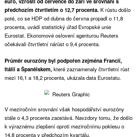
euro, vzrostl od července do září ve srovnání s
K růstu došlo
předchozím čtvrtletím o 12,7 procenta.
poté, co se HDP od dubna do června propadl o 11,8
procenta, uvádí statistický úřad Evropské unie
Eurostat. Ekonomové oslovení agenturou Reuters
očekávali čtvrtletní nárůst o 9,4 procenta.
Průměr eurozóny byl podpořen zejména Francií,
které zaznamenaly čtvrtletní růst
Itálií a Španělskem,
mezi 16,1 a 18,2 procenta, ukázala data Eurostatu.
V meziročním srovnání však hospodářství eurozóny
stále o 4,3 procenta zaostává. Navzdory tomu, že došlo
k výraznému zlepšení oproti meziročnímu poklesu o
14,8 procenta v předchozím kvartálu.