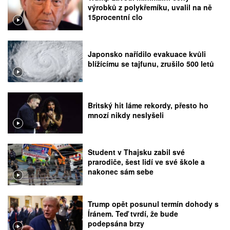
výrobků z polykřemíku, uvalil na ně
15procentní clo
Japonsko nařídilo evakuace kvůli
blížícímu se tajfunu, zrušilo 500 letů
Britský hit láme rekordy, přesto ho
mnozí nikdy neslyšeli
Student v Thajsku zabil své
prarodiče, šest lidí ve své škole a
nakonec sám sebe
Trump opět posunul termín dohody s
Íránem. Teď tvrdí, že bude
podepsána brzy