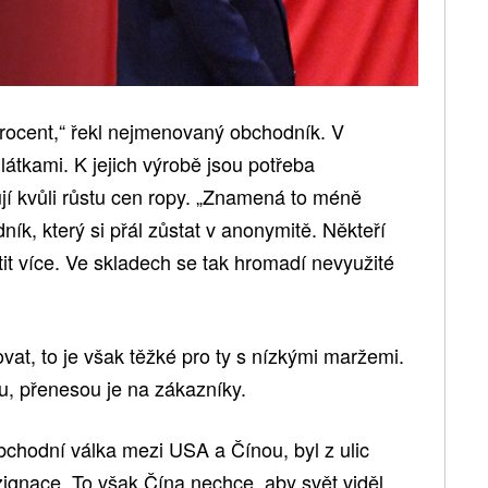
procent,“ řekl nejmenovaný obchodník. V
 látkami. K jejich výrobě jsou potřeba
jí kvůli růstu cen ropy. „Znamená to méně
ík, který si přál zůstat v anonymitě. Někteří
tit více. Ve skladech se tak hromadí nevyužité
at, to je však těžké pro ty s nízkými maržemi.
, přenesou je na zákazníky.
bchodní válka mezi USA a Čínou, byl z ulic
ezignace. To však Čína nechce, aby svět viděl.