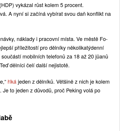
 (HDP) vykázal růst kolem 5 procent.
á. A nyní si začíná vybírat svou daň konflikt na
ednávky, náklady i pracovní místa. Ve městě Fo-
jlepší příležitostí pro dělníky několikatýdenní
 součástí mobilních telefonů za 18 až 20 jüanů
eď dělníci čelí další nejistotě.
de,“
říká
jeden z dělníků. Většině z nich je kolem
ní. Je to jeden z důvodů, proč Peking volá po
labě