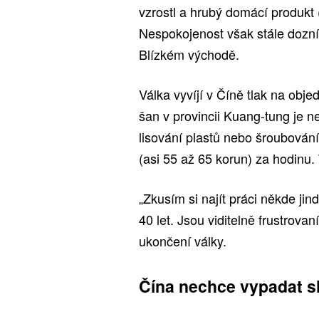
vzrostl a hrubý domácí produkt
Nespokojenost však stále doznív
Blízkém východě.
Válka vyvíjí v Číně tlak na obj
šan v provincii Kuang-tung je ne
lisování plastů nebo šroubování
(asi 55 až 65 korun) za hodinu. T
„Zkusím si najít práci někde jin
40 let. Jsou viditelně frustrova
ukončení války.
Čína nechce vypadat s