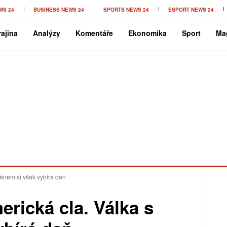
WS 24
BUSINESS NEWS 24
SPORTS NEWS 24
ESPORT NEWS 24
ajina
Analýzy
Komentáře
Ekonomika
Sport
Ma
ránem si však vybírá daň
erická cla. Válka s