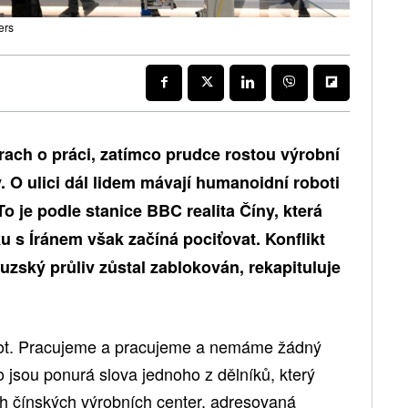
ers
trach o práci, zatímco prudce rostou výrobní
. O ulici dál lidem mávají humanoidní roboti
o je podle stanice BBC realita Číny, která
 s Íránem však začíná pociťovat. Konflikt
uzský průliv zůstal zablokován, rekapituluje
ivot. Pracujeme a pracujeme a nemáme žádný
 jsou ponurá slova jednoho z dělníků, který
ch čínských výrobních center, adresovaná