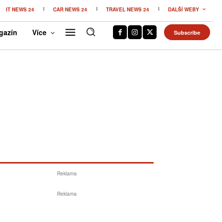
IT NEWS 24
CAR NEWS 24
TRAVEL NEWS 24
DALŠÍ WEBY
gazín
Více
Subscribe
Reklama
Reklama