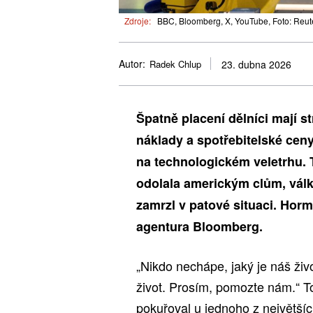
Zdroje:
BBC, Bloomberg, X, YouTube, Foto: Reut
Autor:
Radek Chlup
23. dubna 2026
Špatně placení dělníci mají s
náklady a spotřebitelské ceny
na technologickém veletrhu. T
odolala americkým clům, válku
zamrzl v patové situaci. Horm
agentura Bloomberg.
„Nikdo nechápe, jaký je náš ž
život. Prosím, pomozte nám.“ To
pokuřoval u jednoho z největší