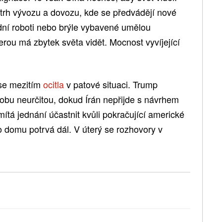
trh vývozu a dovozu, kde se předvádějí nové
dní roboti nebo brýle vybavené umělou
kterou má zbytek světa vidět. Mocnost vyvíjející
se mezitím
ocitla
v patové situaci. Trump
dobu neurčitou, dokud Írán nepřijde s návrhem
tá jednání účastnit kvůli pokračující americké
o domu potrvá dál. V úterý se rozhovory v