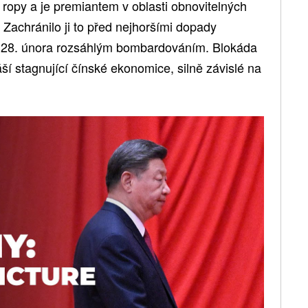
opy a je premiantem v oblasti obnovitelných
. Zachránilo ji to před nejhoršími dopady
al 28. února rozsáhlým bombardováním. Blokáda
í stagnující čínské ekonomice, silně závislé na