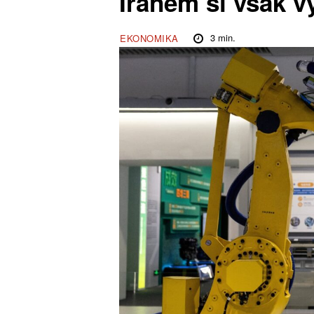
Íránem si však v
3
min.
EKONOMIKA