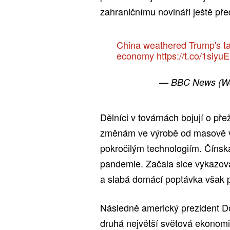
zahraničnímu novináři ještě př
China weathered Trump's tarif
economy
https://t.co/1siy
— BBC News (W
Dělníci v továrnách bojují o přež
změnám ve výrobě od masově 
pokročilým technologiím. Čínsk
pandemie. Začala sice vykazova
a slabá domácí poptávka však p
Následně americký prezident Do
druhá největší světová ekonomika