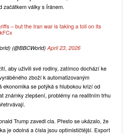
ed začátkem války s Íránem.
fs – but the Iran war is taking a toll on its
uEkFCx
orld) (@BBCWorld)
April 23, 2026
ití, aby uživili své rodiny, zatímco dochází ke
vyráběného zboží k automatizovaným
á ekonomika se potýká s hlubokou krizí od
t známky zlepšení, problémy na realitním trhu
řetrvávají.
nald Trump zavedl cla. Přesto se ukázalo, že
 je odolná a čísla jsou optimističtější. Export