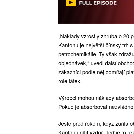
„Náklady vzrostly zhruba o 20 
Kantonu je největší čínský trh s
petrochemikálie. Ty však zdražu
objednávek,“ uvedl další obchodn
zákazníci podle něj odmítají pla
role látek.
Výrobci mohou náklady absorbov
Pokud je absorbovat nezvládnou
Ještě před rokem, když zuřila o
Kantonu cítit vzdor. Teď je to r