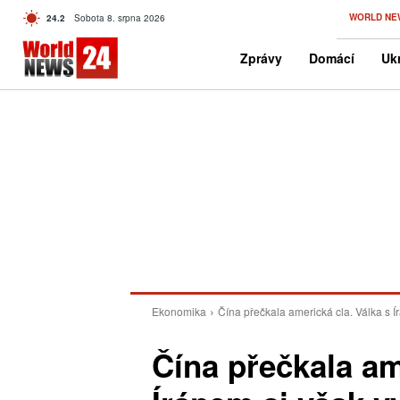
C
WORLD NE
24.2
Sobota 8. srpna 2026
Czech
Zprávy
Domácí
Ukr
Ekonomika
Čína přečkala americká cla. Válka s Í
Čína přečkala am