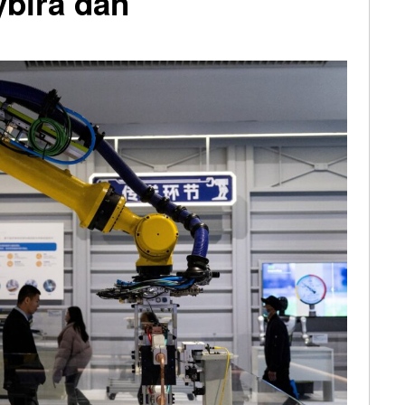
ybírá daň