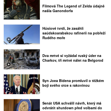
Filmová The Legend of Zelda údajně
našla Ganondorfa
Húsíové tvrdí, že zasáhli
saúdskoarabskou rafinerii na pobřeží
Rudého moře
Dva mrtvé si vyžádal ruský úder na
Charkov, tři mrtvé nálet na Belgorod
Syn Joea Bidena promluvil o těžkém
boji svého otce s rakovinou
Senát USA schválil návrh, který má
odvrátit shutdown před volbami do