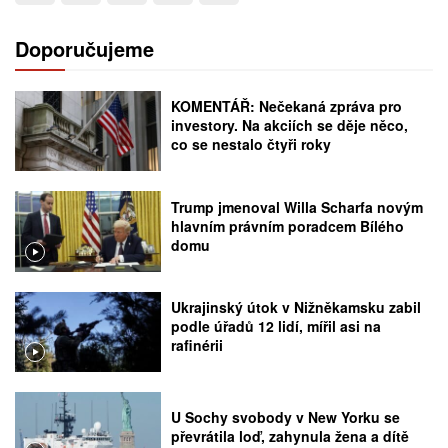
Doporučujeme
KOMENTÁŘ: Nečekaná zpráva pro
investory. Na akciích se děje něco,
co se nestalo čtyři roky
Trump jmenoval Willa Scharfa novým
hlavním právním poradcem Bílého
domu
Ukrajinský útok v Nižněkamsku zabil
podle úřadů 12 lidí, mířil asi na
rafinérii
U Sochy svobody v New Yorku se
převrátila loď, zahynula žena a dítě