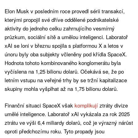
Elon Musk v posledním roce provedl sérii transakcí,
kterými propojil své dříve oddělené podnikatelské
aktivity do jednoho celku zahrnujícího vesmírný
průzkum, sociální sítě a umělou inteligenci. Laboratoř
xAI se loni v březnu spojila s platformou X a letos v
únoru byly oba subjekty včleněny pod křídla SpaceX.
Hodnota tohoto kombinovaného konglomerátu byla
vyčíslena na 1,25 bilionu dolarů. Očekává se, že po
letním vstupu na veřejné trhy by se tržní kapitalizace
skupiny mohla vyšplhat až na 1,75 bilionu dolarů.
Finanční situaci SpaceX však
komplikují
ztráty divize
umělé inteligence. Laboratoř xAI vykázala za rok 2025
ztrátu ve výši 6,4 miliardy dolarů, což je výrazný nárůst
oproti předchozímu roku. Tyto propady jsou