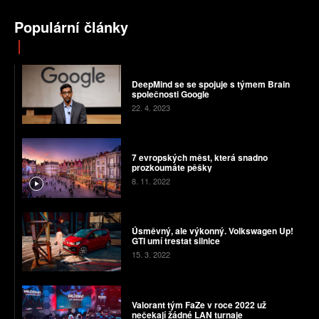
Populární články
DeepMind se se spojuje s týmem Brain
společnosti Google
22. 4. 2023
7 evropských měst, která snadno
prozkoumáte pěšky
8. 11. 2022
Úsměvný, ale výkonný. Volkswagen Up!
GTI umí trestat silnice
15. 3. 2022
Valorant tým FaZe v roce 2022 už
nečekají žádné LAN turnaje