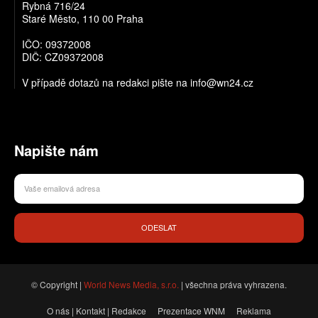
Rybná 716/24
Staré Město, 110 00 Praha
IČO: 09372008
DIČ: CZ09372008
V případě dotazů na redakci pište na info@wn24.cz
Napište nám
ODESLAT
© Copyright |
World News Media, s.r.o.
| všechna práva vyhrazena.
O nás | Kontakt | Redakce
Prezentace WNM
Reklama