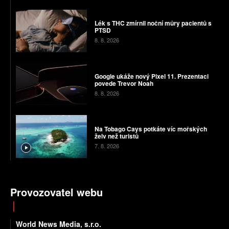
Lék s THC zmírnil noční můry pacientů s
PTSD
8. 8. 2026
Google ukáže nový Pixel 11. Prezentaci
povede Trevor Noah
8. 8. 2026
Na Tobago Cays potkáte víc mořských
želv než turistů
7. 8. 2026
Provozovatel webu
World News Media, s.r.o.