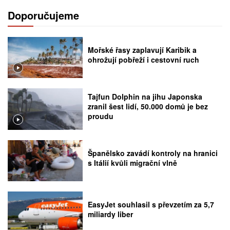
Doporučujeme
Mořské řasy zaplavují Karibik a
ohrožují pobřeží i cestovní ruch
Tajfun Dolphin na jihu Japonska
zranil šest lidí, 50.000 domů je bez
proudu
Španělsko zavádí kontroly na hranici
s Itálií kvůli migrační vlně
EasyJet souhlasil s převzetím za 5,7
miliardy liber