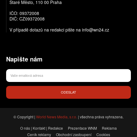
Staré Město, 110 00 Praha
IČO: 09372008
DIČ: CZ09372008
V případě dotazů na redakci pište na info@wn24.cz
Napište nám
ODESLAT
© Copyright |
World News Media, s.r.o.
| všechna práva vyhrazena.
O nás | Kontakt | Redakce
Prezentace WNM
Reklama
Ceník reklamy
Obchodní zastoupení
Cookies