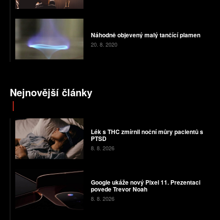
Náhodně objevený malý tančící plamen
20. 8. 2020
Nejnovější články
Lék s THC zmírnil noční můry pacientů s
PTSD
8. 8. 2026
Google ukáže nový Pixel 11. Prezentaci
povede Trevor Noah
8. 8. 2026