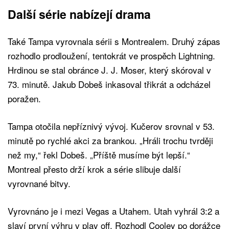
Další série nabízejí drama
Také Tampa vyrovnala sérii s Montrealem. Druhý zápas
rozhodlo prodloužení, tentokrát ve prospěch Lightning.
Hrdinou se stal obránce J. J. Moser, který skóroval v
73. minutě. Jakub Dobeš inkasoval třikrát a odcházel
poražen.
Tampa otočila nepříznivý vývoj. Kučerov srovnal v 53.
minutě po rychlé akci za brankou. „Hráli trochu tvrději
než my,“ řekl Dobeš. „Příště musíme být lepší.“
Montreal přesto drží krok a série slibuje další
vyrovnané bitvy.
Vyrovnáno je i mezi Vegas a Utahem. Utah vyhrál 3:2 a
slaví první výhru v play off. Rozhodl Cooley po dorážce