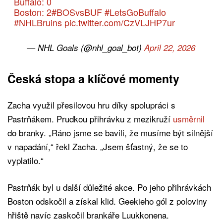
Buffalo: 0
Boston: 2
#BOSvsBUF
#LetsGoBuffalo
#NHLBruins
pic.twitter.com/CzVLJHP7ur
— NHL Goals (@nhl_goal_bot)
April 22, 2026
Česká stopa a klíčové momenty
Zacha využil přesilovou hru díky spolupráci s
Pastrňákem. Prudkou přihrávku z mezikruží
usměrnil
do branky. „Ráno jsme se bavili, že musíme být silnější
v napadání,“ řekl Zacha. „Jsem šťastný, že se to
vyplatilo.“
Pastrňák byl u další důležité akce. Po jeho přihrávkách
Boston odskočil a získal klid. Geekieho gól z poloviny
hřiště navíc zaskočil brankáře Luukkonena.