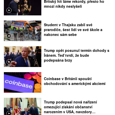
Britský hit láme rekordy, přesto ho
mnozí nikdy neslyšeli
Student v Thajsku zabil své
prarodiče, šest lidí ve své škole a
nakonec sám sebe
Trump opět posunul termín dohody s
Íránem. Teď tvrdí, že bude
podepsána brzy
Coinbase v Británii spouští
obchodování s americkými akciemi
Trump podepsal nová nařízení
omezující získání občanství
narozením v USA, navzdory