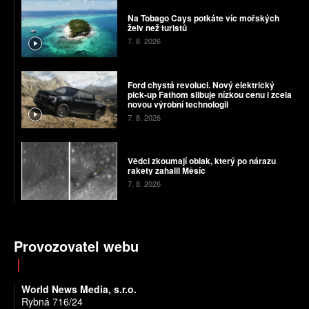
Na Tobago Cays potkáte víc mořských
želv než turistů
7. 8. 2026
Ford chystá revoluci. Nový elektrický
pick-up Fathom slibuje nízkou cenu i zcela
novou výrobní technologii
7. 8. 2026
Vědci zkoumají oblak, který po nárazu
rakety zahalil Měsíc
7. 8. 2026
Provozovatel webu
World News Media, s.r.o.
Rybná 716/24