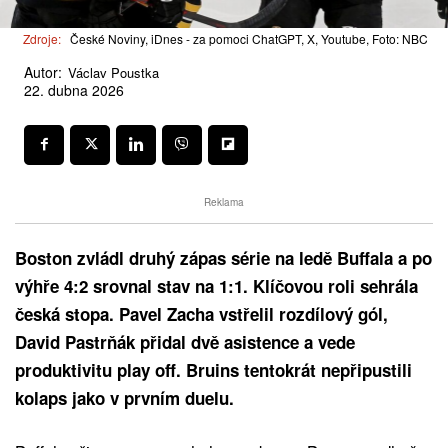
Zdroje:
České Noviny, iDnes - za pomoci ChatGPT, X, Youtube, Foto: NBC
Autor:
Václav Poustka
22. dubna 2026
Reklama
Boston zvládl druhý zápas série na ledě Buffala a po
výhře 4:2 srovnal stav na 1:1. Klíčovou roli sehrála
česká stopa. Pavel Zacha vstřelil rozdílový gól,
David Pastrňák přidal dvě asistence a vede
produktivitu play off. Bruins tentokrát nepřipustili
kolaps jako v prvním duelu.