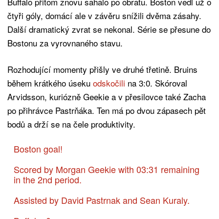
Buffalo přitom znovu sahalo po obratu. Boston vedl už o
čtyři góly, domácí ale v závěru snížili dvěma zásahy.
Další dramatický zvrat se nekonal. Série se přesune do
Bostonu za vyrovnaného stavu.
Rozhodující momenty přišly ve druhé třetině. Bruins
během krátkého úseku
odskočili
na 3:0. Skóroval
Arvidsson, kuriózně Geekie a v přesilovce také Zacha
po přihrávce Pastrňáka. Ten má po dvou zápasech pět
bodů a drží se na čele produktivity.
Boston goal!
Scored by Morgan Geekie with 03:31 remaining
in the 2nd period.
Assisted by David Pastrnak and Sean Kuraly.