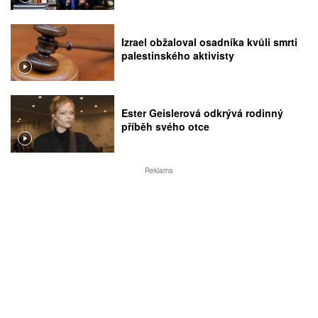
rozhodnutí Nejvyššího soudu
Izrael obžaloval osadníka kvůli smrti
palestinského aktivisty
Ester Geislerová odkrývá rodinný
příběh svého otce
Reklama