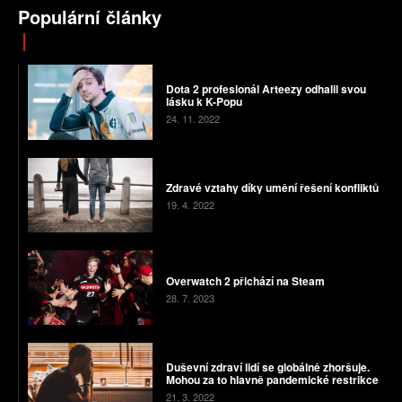
Populární články
Dota 2 profesionál Arteezy odhalil svou
lásku k K-Popu
24. 11. 2022
Zdravé vztahy díky umění řešení konfliktů
19. 4. 2022
Overwatch 2 přichází na Steam
28. 7. 2023
Duševní zdraví lidí se globálně zhoršuje.
Mohou za to hlavně pandemické restrikce
21. 3. 2022