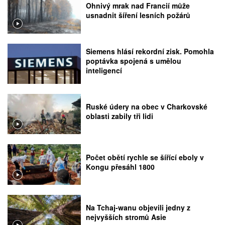
Ohnivý mrak nad Francií může
usnadnit šíření lesních požárů
Siemens hlásí rekordní zisk. Pomohla
poptávka spojená s umělou
inteligencí
Ruské údery na obec v Charkovské
oblasti zabily tři lidi
Počet obětí rychle se šířící eboly v
Kongu přesáhl 1800
Na Tchaj-wanu objevili jedny z
nejvyšších stromů Asie