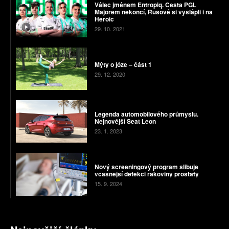
Válec jménem Entropiq. Cesta PGL
Majorem nekončí, Rusové si vyšlápli i na
Heroic
29. 10. 2021
Mýty o józe – část 1
29. 12. 2020
Legenda automobilového průmyslu.
Nejnovější Seat Leon
23. 1. 2023
Nový screeningový program slibuje
včasnější detekci rakoviny prostaty
15. 9. 2024