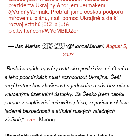
prezidenta Ukrajiny Andrijem Jermakem
@AndriyYermak
. Probrali jsme českou podporu
mírovému plánu, naši pomoc Ukrajině a další
rozvoj vztahů 🇨🇿 a 🇺🇦.
pic.twitter.com/WYqMBIDZor
— Jan Marian 🇨🇿 🇪🇺 (@HonzaMarian)
August 5,
2023
„
Ruská armáda musí opustit ukrajinské území. O míru
a jeho podmínkách musí rozhodnout Ukrajina. Češi
mají historickou zkušenost s jednáním o nás bez nás a
vnucenými územními ústupky. Za Česko jsem nabídl
pomoc v naplňování mírového plánu, zejména v oblasti
jaderné bezpečnosti a stíhání ruských válečných
“
uvedl
Marian.
zločinů,
Přesvědčit velké země rozvojového jihu, jako je