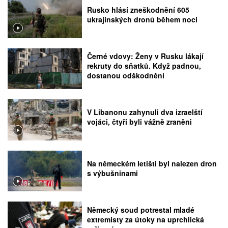
Rusko hlásí zneškodnění 605
ukrajinských dronů během noci
Černé vdovy: Ženy v Rusku lákají
rekruty do sňatků. Když padnou,
dostanou odškodnění
V Libanonu zahynuli dva izraelští
vojáci, čtyři byli vážně zraněni
Na německém letišti byl nalezen dron
s výbušninami
Německý soud potrestal mladé
extremisty za útoky na uprchlická