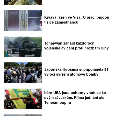
Krvavá lázeň ve Visa: O práci přijdou
tisíce zaměstnanců
Tchaj-wan zahájil každoroční
vojenské cvičení proti hrozbám Číny
Japonská Hirošima si připomněla 81.
výročí svržení atomové bomby
Írán: USA jsou ochotny vrátit se ke
svým závazkům. Přímá jednání ale
Teherán popírá