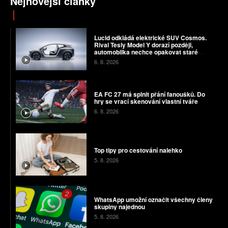
Nejnovější články
Lucid odkládá elektrické SUV Cosmos.
Rival Tesly Model Y dorazí později,
automobilka nechce opakovat staré
chyby
6. 8. 2026
EA FC 27 má splnit přání fanoušků. Do
hry se vrací skenování vlastní tváře
6. 8. 2026
Top tipy pro cestování nalehko
5. 8. 2026
WhatsApp umožní označit všechny členy
skupiny najednou
5. 8. 2026