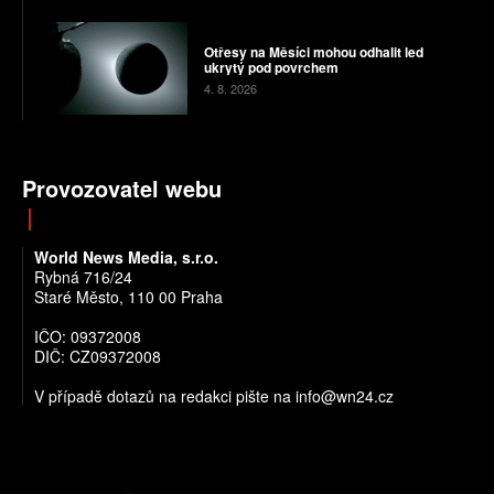
Otřesy na Měsíci mohou odhalit led
ukrytý pod povrchem
4. 8. 2026
Provozovatel webu
World News Media, s.r.o.
Rybná 716/24
Staré Město, 110 00 Praha
IČO: 09372008
DIČ: CZ09372008
V případě dotazů na redakci pište na info@wn24.cz