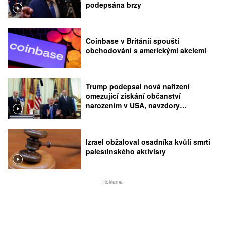
podepsána brzy
Coinbase v Británii spouští
obchodování s americkými akciemi
Trump podepsal nová nařízení
omezující získání občanství
narozením v USA, navzdory
rozhodnutí Nejvyššího soudu
Izrael obžaloval osadníka kvůli smrti
palestinského aktivisty
Reklama