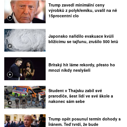
Trump zavedl minimální ceny
výrobků z polykřemíku, uvalil na ně
15procentní clo
Japonsko nařídilo evakuace kvůli
blížícímu se tajfunu, zrušilo 500 letů
Britský hit láme rekordy, přesto ho
mnozí nikdy neslyšeli
Student v Thajsku zabil své
prarodiče, šest lidí ve své škole a
nakonec sám sebe
Trump opět posunul termín dohody s
Íránem. Teď tvrdí, že bude