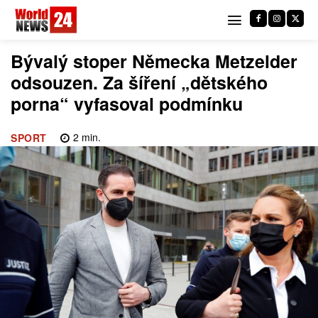
Bývalý stoper Německa Metzelder
odsouzen. Za šíření „dětského
porna“ vyfasoval podmínku
2
min.
SPORT