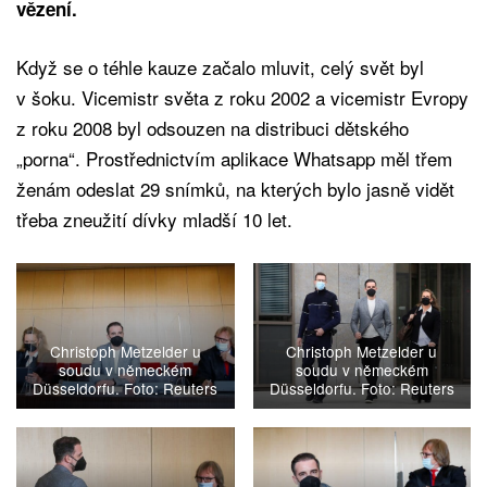
vězení.
Když se o téhle kauze začalo mluvit, celý svět byl
v šoku. Vicemistr světa z roku 2002 a vicemistr Evropy
z roku 2008 byl odsouzen na distribuci dětského
„porna“. Prostřednictvím aplikace Whatsapp měl třem
ženám odeslat 29 snímků, na kterých bylo jasně vidět
třeba zneužití dívky mladší 10 let.
Christoph Metzelder u
Christoph Metzelder u
soudu v německém
soudu v německém
Düsseldorfu. Foto: Reuters
Düsseldorfu. Foto: Reuters