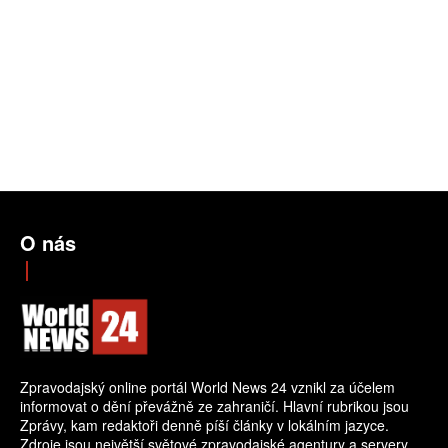
O nás
Zpravodajský online portál World News 24 vznikl za účelem
informovat o dění převážně ze zahraničí. Hlavní rubrikou jsou
Zprávy, kam redaktoři denně píší články v lokálním jazyce.
Zdroje jsou největší světové zpravodajské agentury a servery