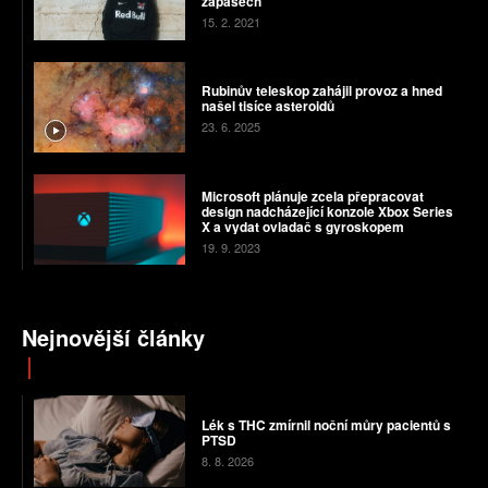
zápasech
15. 2. 2021
Rubinův teleskop zahájil provoz a hned
našel tisíce asteroidů
23. 6. 2025
Microsoft plánuje zcela přepracovat
design nadcházející konzole Xbox Series
X a vydat ovladač s gyroskopem
19. 9. 2023
Nejnovější články
Lék s THC zmírnil noční můry pacientů s
PTSD
8. 8. 2026