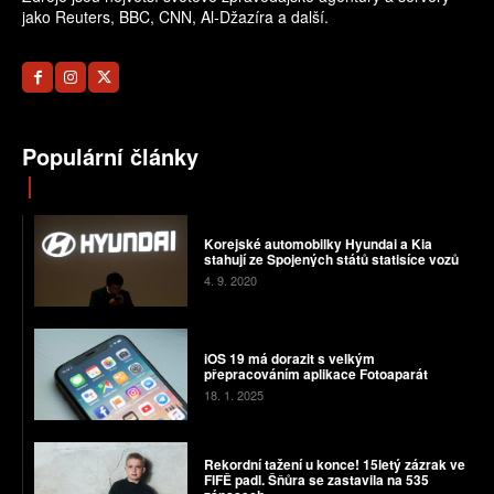
jako Reuters, BBC, CNN, Al-Džazíra a další.
Populární články
Korejské automobilky Hyundai a Kia
stahují ze Spojených států statisíce vozů
4. 9. 2020
iOS 19 má dorazit s velkým
přepracováním aplikace Fotoaparát
18. 1. 2025
Rekordní tažení u konce! 15letý zázrak ve
FIFĚ padl. Šňůra se zastavila na 535