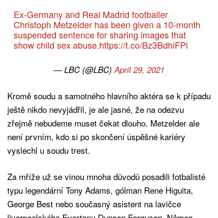
Ex-Germany and Real Madrid footballer
Christoph Metzelder has been given a 10-month
suspended sentence for sharing images that
show child sex abuse.
https://t.co/Bz3BdhiFPl
— LBC (@LBC)
April 29, 2021
Kromě soudu a samotného hlavního aktéra se k případu
ještě nikdo nevyjádřil, je ale jasné, že na odezvu
zřejmě nebudeme muset čekat dlouho. Metzelder ale
není prvním, kdo si po skončení úspěšné kariéry
vyslechl u soudu trest.
Za mříže už se vinou mnoha důvodů posadili fotbalisté
typu legendární Tony Adams, gólman Rene Higuita,
George Best nebo současný asistent na lavičce
liverpoolského Evertonu Duncan Ferguson. Němec