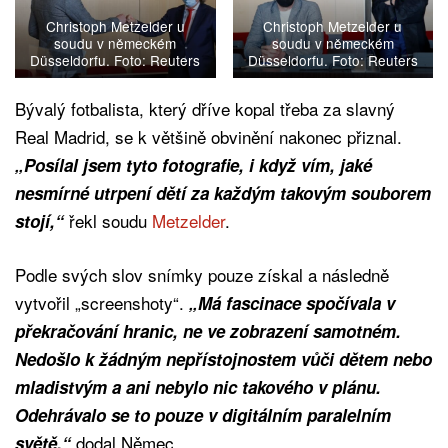
Christoph Metzelder u
Christoph Metzelder u
soudu v německém
soudu v německém
Düsseldorfu. Foto: Reuters
Düsseldorfu. Foto: Reuters
Bývalý fotbalista, který dříve kopal třeba za slavný
Real Madrid, se k většině obvinění nakonec přiznal.
„Posílal jsem tyto fotografie, i když vím, jaké
nesmírné utrpení dětí za každým takovým souborem
řekl soudu
Metzelder
.
stojí,“
Podle svých slov snímky pouze získal a následně
vytvořil „screenshoty“.
„Má fascinace spočívala v
překračování hranic, ne ve zobrazení samotném.
Nedošlo k žádným nepřístojnostem vůči dětem nebo
mladistvým a ani nebylo nic takového v plánu.
Odehrávalo se to pouze v digitálním paralelním
dodal Němec.
světě,“