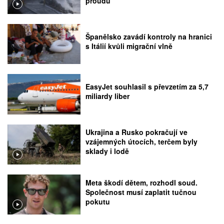
proudu
Španělsko zavádí kontroly na hranici
s Itálií kvůli migrační vlně
EasyJet souhlasil s převzetím za 5,7
miliardy liber
Ukrajina a Rusko pokračují ve
vzájemných útocích, terčem byly
sklady i lodě
Meta škodí dětem, rozhodl soud.
Společnost musí zaplatit tučnou
pokutu