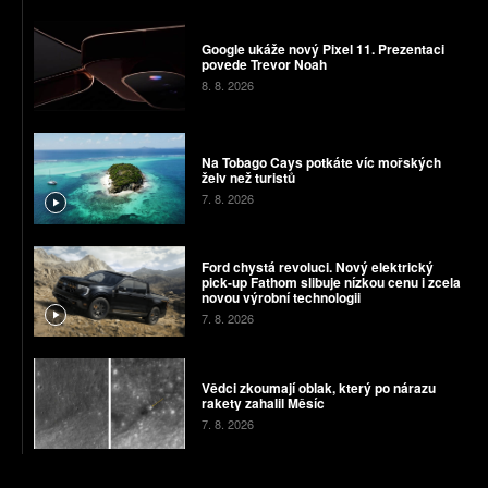
Google ukáže nový Pixel 11. Prezentaci
povede Trevor Noah
8. 8. 2026
Na Tobago Cays potkáte víc mořských
želv než turistů
7. 8. 2026
Ford chystá revoluci. Nový elektrický
pick-up Fathom slibuje nízkou cenu i zcela
novou výrobní technologii
7. 8. 2026
Vědci zkoumají oblak, který po nárazu
rakety zahalil Měsíc
7. 8. 2026