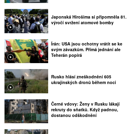
Japonská Hirošima si připomněla 81.
výročí svržení atomové bomby
Írán: USA jsou ochotny vrátit se ke
svým závazkům. Přímá jednání ale
Teherán popírá
Rusko hlásí zneškodnění 605
ukrajinských dronů během noci
Černé vdovy: Ženy v Rusku lákají
rekruty do sňatků. Když padnou,
dostanou odškodnění