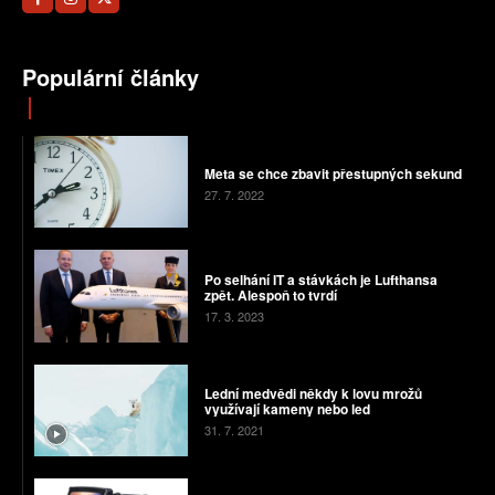
Populární články
Meta se chce zbavit přestupných sekund
27. 7. 2022
Po selhání IT a stávkách je Lufthansa
zpět. Alespoň to tvrdí
17. 3. 2023
Lední medvědi někdy k lovu mrožů
využívají kameny nebo led
31. 7. 2021