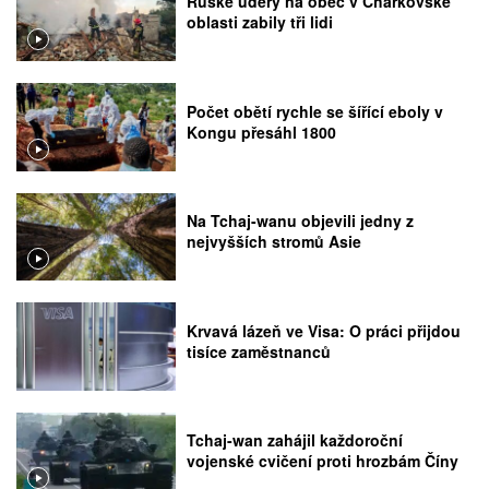
Ruské údery na obec v Charkovské
oblasti zabily tři lidi
Počet obětí rychle se šířící eboly v
Kongu přesáhl 1800
Na Tchaj-wanu objevili jedny z
nejvyšších stromů Asie
Krvavá lázeň ve Visa: O práci přijdou
tisíce zaměstnanců
Tchaj-wan zahájil každoroční
vojenské cvičení proti hrozbám Číny