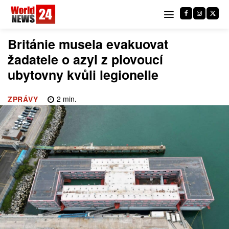
Británie musela evakuovat
žadatele o azyl z plovoucí
ubytovny kvůli legionelle
2
min.
ZPRÁVY