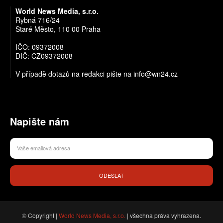
World News Media, s.r.o.
Rybná 716/24
Staré Město, 110 00 Praha
IČO: 09372008
DIČ: CZ09372008
V případě dotazů na redakci pište na info@wn24.cz
Napište nám
ODESLAT
© Copyright |
World News Media, s.r.o.
| všechna práva vyhrazena.