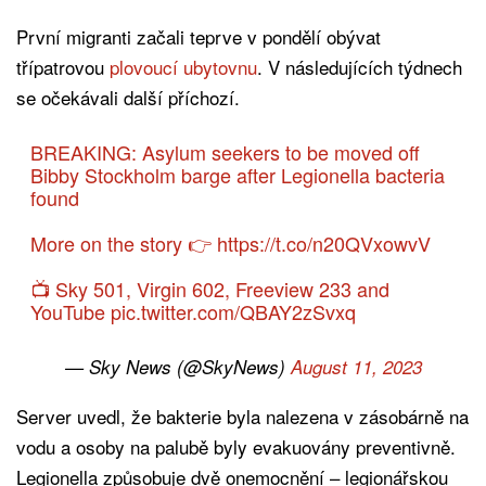
První migranti začali teprve v pondělí obývat
třípatrovou
plovoucí ubytovnu
. V následujících týdnech
se očekávali další příchozí.
BREAKING: Asylum seekers to be moved off
Bibby Stockholm barge after Legionella bacteria
found
More on the story 👉
https://t.co/n20QVxowvV
📺 Sky 501, Virgin 602, Freeview 233 and
YouTube
pic.twitter.com/QBAY2zSvxq
— Sky News (@SkyNews)
August 11, 2023
Server uvedl, že bakterie byla nalezena v zásobárně na
vodu a osoby na palubě byly evakuovány preventivně.
Legionella způsobuje dvě onemocnění – legionářskou