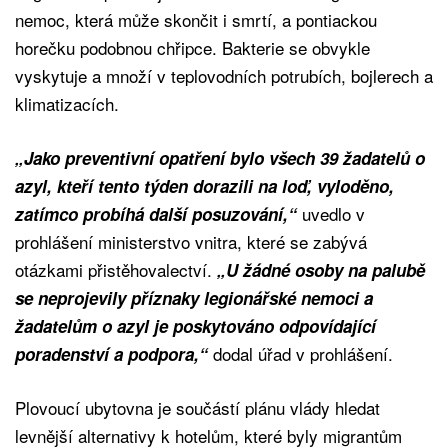
nemoc, která může skončit i smrtí, a pontiackou
horečku podobnou chřipce. Bakterie se obvykle
vyskytuje a množí v teplovodních potrubích, bojlerech a
klimatizacích.
„Jako preventivní opatření bylo všech 39 žadatelů o
azyl, kteří tento týden dorazili na loď, vyloděno,
uvedlo v
zatímco probíhá další posuzování,“
prohlášení ministerstvo vnitra, které se zabývá
otázkami přistěhovalectví.
„U žádné osoby na palubě
se neprojevily příznaky legionářské nemoci a
žadatelům o azyl je poskytováno odpovídající
dodal úřad v prohlášení.
poradenství a podpora,“
Plovoucí ubytovna je součástí plánu vlády hledat
levnější alternativy k hotelům, které byly migrantům