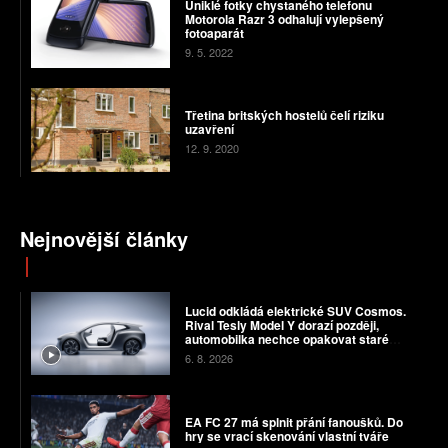
Uniklé fotky chystaného telefonu
Motorola Razr 3 odhalují vylepšený
fotoaparát
9. 5. 2022
Třetina britských hostelů čelí riziku
uzavření
12. 9. 2020
Nejnovější články
Lucid odkládá elektrické SUV Cosmos.
Rival Tesly Model Y dorazí později,
automobilka nechce opakovat staré
chyby
6. 8. 2026
EA FC 27 má splnit přání fanoušků. Do
hry se vrací skenování vlastní tváře