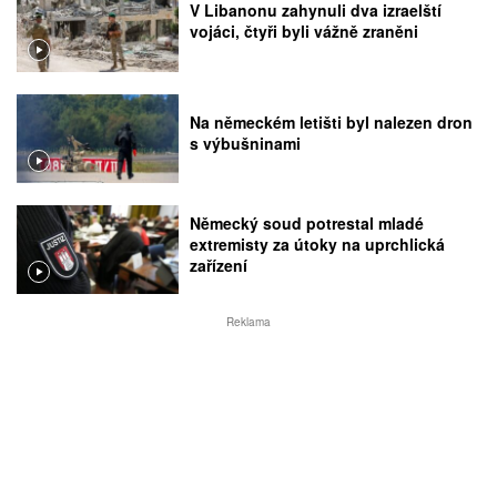
V Libanonu zahynuli dva izraelští
vojáci, čtyři byli vážně zraněni
Na německém letišti byl nalezen dron
s výbušninami
Německý soud potrestal mladé
extremisty za útoky na uprchlická
zařízení
Reklama