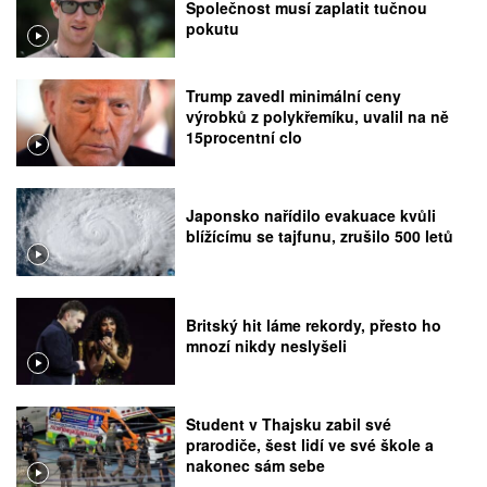
Společnost musí zaplatit tučnou
pokutu
Trump zavedl minimální ceny
výrobků z polykřemíku, uvalil na ně
15procentní clo
Japonsko nařídilo evakuace kvůli
blížícímu se tajfunu, zrušilo 500 letů
Britský hit láme rekordy, přesto ho
mnozí nikdy neslyšeli
Student v Thajsku zabil své
prarodiče, šest lidí ve své škole a
nakonec sám sebe