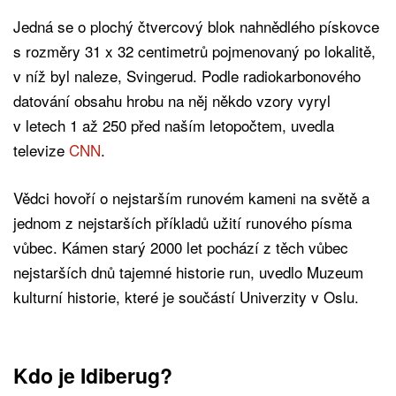
Jedná se o plochý čtvercový blok nahnědlého pískovce
s rozměry 31 x 32 centimetrů pojmenovaný po lokalitě,
v níž byl naleze, Svingerud. Podle radiokarbonového
datování obsahu hrobu na něj někdo vzory vyryl
v letech 1 až 250 před naším letopočtem, uvedla
televize
CNN
.
Vědci hovoří o nejstarším runovém kameni na světě a
jednom z nejstarších příkladů užití runového písma
vůbec. Kámen starý 2000 let pochází z těch vůbec
nejstarších dnů tajemné historie run, uvedlo Muzeum
kulturní historie, které je součástí Univerzity v Oslu.
Kdo je Idiberug?