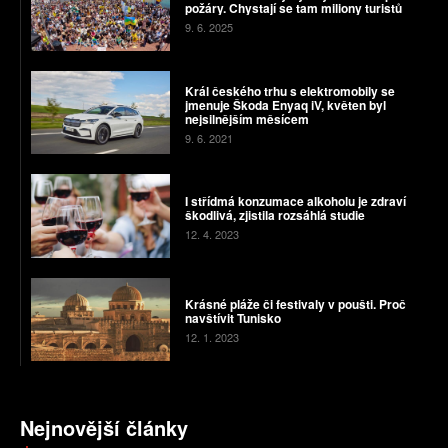
požáry. Chystají se tam miliony turistů
9. 6. 2025
Král českého trhu s elektromobily se
jmenuje Škoda Enyaq iV, květen byl
nejsilnějším měsícem
9. 6. 2021
I střídmá konzumace alkoholu je zdraví
škodlivá, zjistila rozsáhlá studie
12. 4. 2023
Krásné pláže či festivaly v poušti. Proč
navštívit Tunisko
12. 1. 2023
Nejnovější články