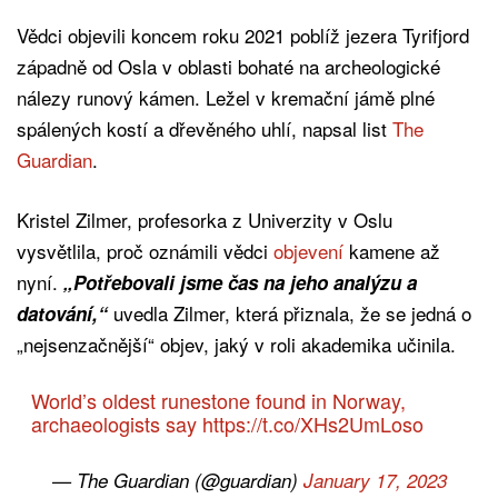
Vědci objevili koncem roku 2021 poblíž jezera Tyrifjord
západně od Osla v oblasti bohaté na archeologické
nálezy runový kámen. Ležel v kremační jámě plné
spálených kostí a dřevěného uhlí, napsal list
The
Guardian
.
Kristel Zilmer, profesorka z Univerzity v Oslu
vysvětlila, proč oznámili vědci
objevení
kamene až
nyní.
„Potřebovali jsme čas na jeho analýzu a
uvedla Zilmer, která přiznala, že se jedná o
datování,“
„nejsenzačnější“ objev, jaký v roli akademika učinila.
World’s oldest runestone found in Norway,
archaeologists say
https://t.co/XHs2UmLoso
— The Guardian (@guardian)
January 17, 2023