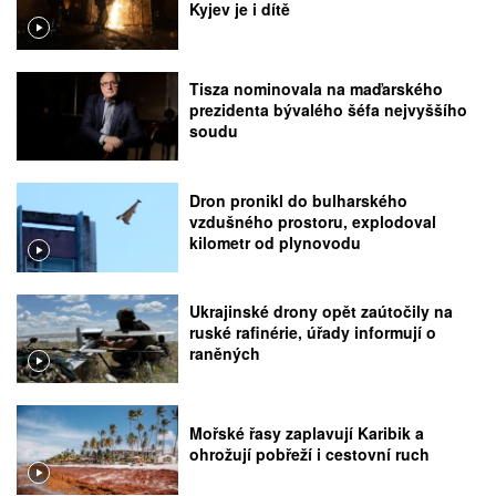
Kyjev je i dítě
Tisza nominovala na maďarského
prezidenta bývalého šéfa nejvyššího
soudu
Dron pronikl do bulharského
vzdušného prostoru, explodoval
kilometr od plynovodu
Ukrajinské drony opět zaútočily na
ruské rafinérie, úřady informují o
raněných
Mořské řasy zaplavují Karibik a
ohrožují pobřeží i cestovní ruch