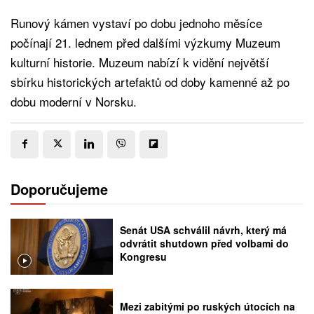
Runový kámen vystaví po dobu jednoho měsíce
počínají 21. lednem před dalšími výzkumy Muzeum
kulturní historie. Muzeum nabízí k vidění největší
sbírku historických artefaktů od doby kamenné až po
dobu moderní v Norsku.
Doporučujeme
Senát USA schválil návrh, který má
odvrátit shutdown před volbami do
Kongresu
Mezi zabitými po ruských útocích na