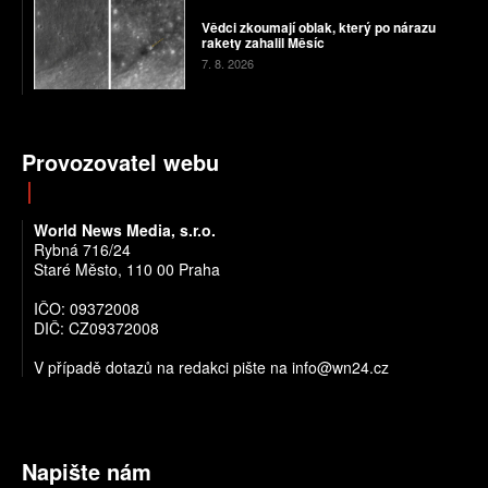
Vědci zkoumají oblak, který po nárazu
rakety zahalil Měsíc
7. 8. 2026
Provozovatel webu
World News Media, s.r.o.
Rybná 716/24
Staré Město, 110 00 Praha
IČO: 09372008
DIČ: CZ09372008
V případě dotazů na redakci pište na info@wn24.cz
Napište nám