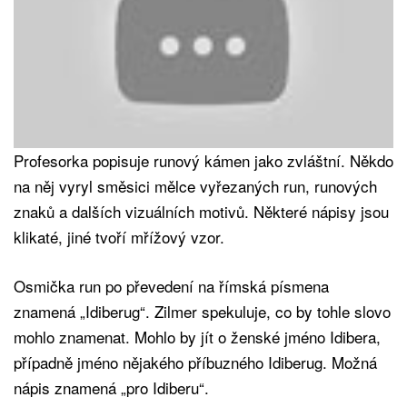
Profesorka popisuje runový kámen jako zvláštní. Někdo
na něj vyryl směsici mělce vyřezaných run, runových
znaků a dalších vizuálních motivů. Některé nápisy jsou
klikaté, jiné tvoří mřížový vzor.
Osmička run po převedení na římská písmena
znamená „Idiberug“. Zilmer spekuluje, co by tohle slovo
mohlo znamenat. Mohlo by jít o ženské jméno Idibera,
případně jméno nějakého příbuzného Idiberug. Možná
nápis znamená „pro Idiberu“.