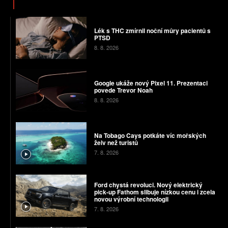
Lék s THC zmírnil noční můry pacientů s
PTSD
8. 8. 2026
Google ukáže nový Pixel 11. Prezentaci
povede Trevor Noah
8. 8. 2026
Na Tobago Cays potkáte víc mořských
želv než turistů
7. 8. 2026
Ford chystá revoluci. Nový elektrický
pick-up Fathom slibuje nízkou cenu i zcela
novou výrobní technologii
7. 8. 2026