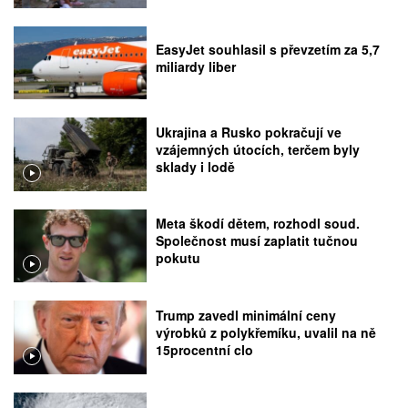
EasyJet souhlasil s převzetím za 5,7
miliardy liber
Ukrajina a Rusko pokračují ve
vzájemných útocích, terčem byly
sklady i lodě
Meta škodí dětem, rozhodl soud.
Společnost musí zaplatit tučnou
pokutu
Trump zavedl minimální ceny
výrobků z polykřemíku, uvalil na ně
15procentní clo