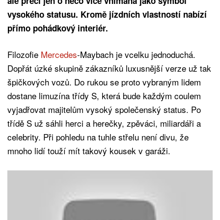
ale přeci jen o něco více vnímána jako symbol
vysokého statusu. Kromě jízdních vlastností nabízí
přímo pohádkový interiér.
Filozofie
Mercedes
-Maybach je vcelku jednoduchá.
Dopřát úzké skupině zákazníků luxusnější verze už tak
špičkových vozů. Do rukou se proto vybraným lidem
dostane limuzína třídy S, která bude každým coulem
vyjadřovat majitelům vysoký společenský status. Po
třídě S už sáhli herci a herečky, zpěváci, miliardáři a
celebrity. Při pohledu na tuhle střelu není divu, že
mnoho lidí touží mít takový kousek v garáži.