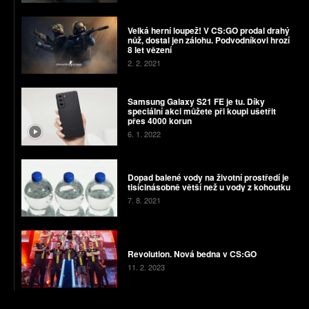
Velká herní loupež! V CS:GO prodal drahý
nůž, dostal jen zálohu. Podvodníkovi hrozí
8 let vězení
2. 2. 2021
Samsung Galaxy S21 FE je tu. Díky
speciální akci můžete při koupi ušetřit
přes 4000 korun
6. 1. 2022
Dopad balené vody na životní prostředí je
tisícinásobně větší než u vody z kohoutku
7. 8. 2021
Revolution. Nová bedna v CS:GO
11. 2. 2023