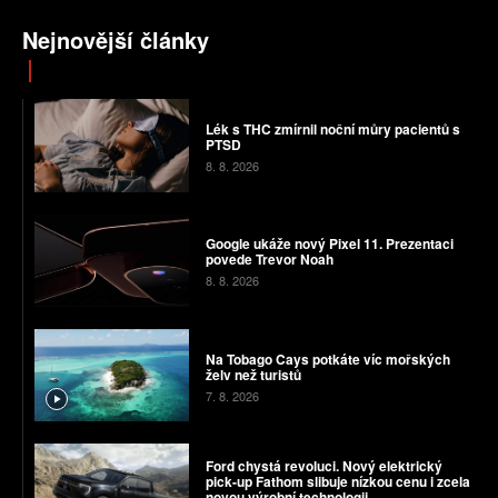
Nejnovější články
Lék s THC zmírnil noční můry pacientů s
PTSD
8. 8. 2026
Google ukáže nový Pixel 11. Prezentaci
povede Trevor Noah
8. 8. 2026
Na Tobago Cays potkáte víc mořských
želv než turistů
7. 8. 2026
Ford chystá revoluci. Nový elektrický
pick-up Fathom slibuje nízkou cenu i zcela
novou výrobní technologii