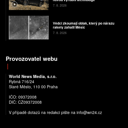
7. 8. 2026
Vědci zkoumají oblak, který po nárazu
rakety zahalil Měsíc
7. 8. 2026
Provozovatel webu
World News Media, s.r.o.
Rybná 716/24
Staré Město, 110 00 Praha
IČO: 09372008
DIČ: CZ09372008
V případě dotazů na redakci pište na info@wn24.cz