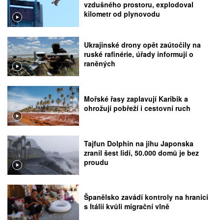
vzdušného prostoru, explodoval
kilometr od plynovodu
Ukrajinské drony opět zaútočily na
ruské rafinérie, úřady informují o
raněných
Mořské řasy zaplavují Karibik a
ohrožují pobřeží i cestovní ruch
Tajfun Dolphin na jihu Japonska
zranil šest lidí, 50.000 domů je bez
proudu
Španělsko zavádí kontroly na hranici
s Itálií kvůli migrační vlně