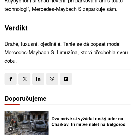
Kdybychom si snad nevěřili při parkování ani s touto
technologií, Mercedes-Maybach S zaparkuje sám.
Verdikt
Drahé, luxusní, ojedinělé. Tahle se dá popsat model
Mercedes-Maybach S. Limuzína, která předběhla svou
dobu.
Doporučujeme
Dva mrtvé si vyžádal ruský úder na
Charkov, tři mrtvé nálet na Belgorod