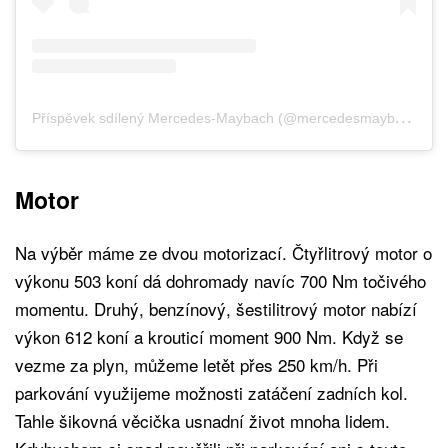
P
říspěvek sdílený Mercedes-Maybach (@mercedesmaybach)
Motor
Na výběr máme ze dvou motorizací. Čtyřlitrový motor o
výkonu 503 koní dá dohromady navíc 700 Nm točivého
momentu. Druhý, benzínový, šestilitrový motor nabízí
výkon 612 koní a krouticí moment 900 Nm. Když se
vezme za plyn, můžeme letět přes 250 km/h. Při
parkování využijeme možnosti zatáčení zadních kol.
Tahle šikovná věcička usnadní život mnoha lidem.