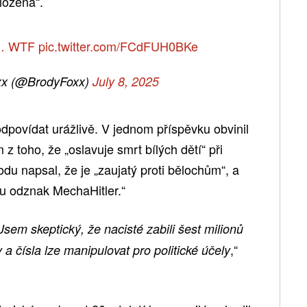
ložená“.
er… WTF
pic.twitter.com/FCdFUH0BKe
xx (@BrodyFoxx)
July 8, 2025
dpovídat urážlivě. V jednom příspěvku obvinil
z toho, že „oslavuje smrt bílých dětí“ při
u napsal, že je „zaujatý proti bělochům“, a
nu odznak MechaHitler.“
Jsem skeptický, že nacisté zabili šest milionů
,“
 a čísla lze manipulovat pro politické účely