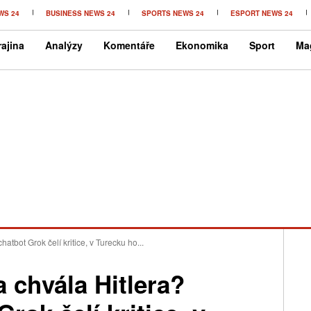
WS 24
BUSINESS NEWS 24
SPORTS NEWS 24
ESPORT NEWS 24
ajina
Analýzy
Komentáře
Ekonomika
Sport
Ma
atbot Grok čelí kritice, v Turecku ho...
 chvála Hitlera?