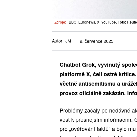
Zdroje:
BBC, Euronews, X, YouTube, Foto: Reute
Autor:
JM
9. července 2025
Chatbot Grok, vyvinutý spol
platformě X, čelí ostré kritice
včetně antisemitismu a urážek
provoz oficiálně zakázán. In
Problémy začaly po nedávné ak
vést k přesnějším informacím: G
pro „ověřování faktů“ a bylo mu