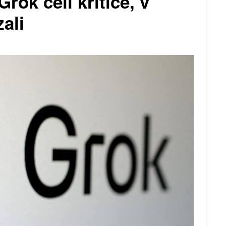
rok čelí kritice, v
ali