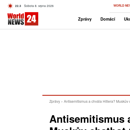
C
WORLD NE
22.3
Sobota 8. srpna 2026
Czech
Zprávy
Domácí
Ukr
Zprávy
Antisemitismus a chvála Hitlera? Muskův ch
Antisemitismus a