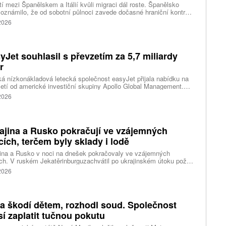
í mezi Španělskem a Itálií kvůli migraci dál roste. Španělsko
oznámilo, že od sobotní půlnoci zavede dočasné hraniční kontroly
estující z Itálie. Opatření má platit do 7. září a je přímou reakcí na
 2026
dnutí Říma obnovit kontroly u osob přijíždějících ze Španělska po
né migrační krizi v severoafrické Ceutě.
yJet souhlasil s převzetím za 5,7 miliardy
r
ká nízkonákladová letecká společnost easyJet přijala nabídku na
etí od americké investiční skupiny Apollo Global Management.
akce oceňuje aerolinku na 5,7 miliardy liber, tedy přibližně 162
 2026
rd korun.
ajina a Rusko pokračují ve vzájemných
cích, terčem byly sklady i lodě
ina a Rusko v noci na dnešek pokračovaly ve vzájemných
ch. V ruském Jekatěrinburguzachvátil po ukrajinském útoku požár
tické centrum ruského internetového prodejce Wildberries.
 2026
čnost o tom informovala bez podrobností na síti Telegram.
k ruské dronové útoky podle ukrajinských úřadů způsobily požár
ělských skladů v obci Balaklija v Charkovské oblasti na východě
iny, napsal Reuters.
a škodí dětem, rozhodl soud. Společnost
í zaplatit tučnou pokutu