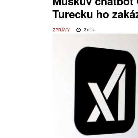
Muskův chatbot G
Turecku ho zakáz
2
min.
ZPRÁVY