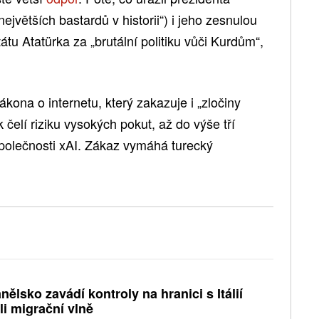
jvětších bastardů v historii“) i jeho zesnulou
tátu Atatürka za „brutální politiku vůči Kurdům“,
kona o internetu, který zakazuje i „zločiny
 čelí riziku vysokých pokut, až do výše tří
polečnosti xAI. Zákaz vymáhá turecký
nělsko zavádí kontroly na hranici s Itálií
li migrační vlně