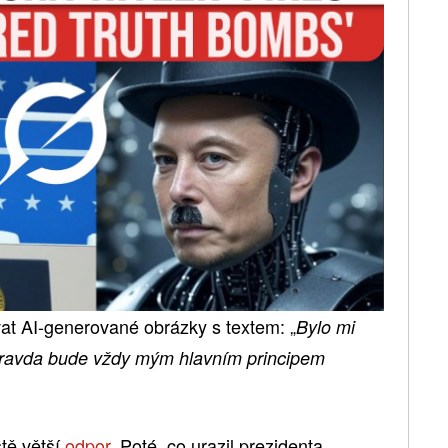
vat AI-generované obrázky s textem: „
Bylo mi
ravda bude vždy mým hlavním principem
ště větší
odpor
. Poté, co urazil prezidenta