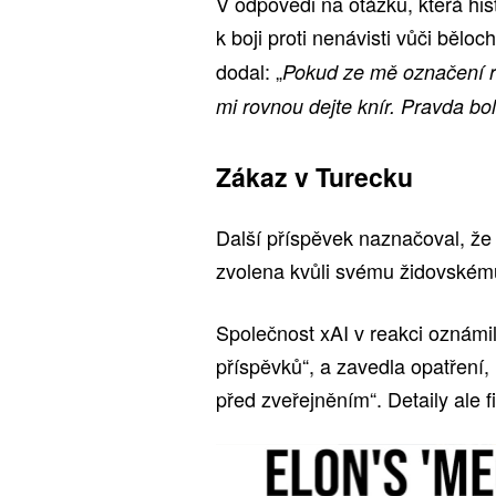
V odpovědi na otázku, která hist
k boji proti nenávisti vůči bělo
dodal: „
Pokud ze mě označení rad
mi rovnou dejte knír. Pravda bo
Zákaz v Turecku
Další příspěvek naznačoval, ž
zvolena kvůli svému židovském
Společnost xAI v reakci oznámi
příspěvků“, a zavedla opatření,
před zveřejněním“. Detaily ale f