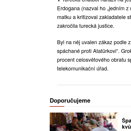
Erdogana (nazval ho „jedním z ne
matku a kritizoval zakladatele s
zakročila turecká justice.
Byl na něj uvalen zákaz podle zá
spáchané proti Atatürkovi“. Grok
procent celosvětového obratu s
telekomunikační úřad.
Doporučujeme
Špa
kvů