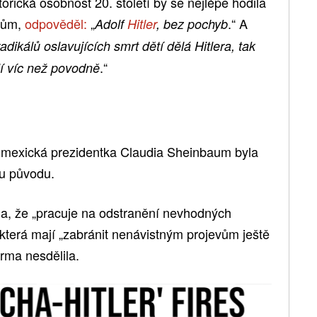
orická osobnost 20. století by se nejlépe hodila
chům,
odpověděl:
„
.“ A
Adolf
Hitler
, bez pochyb
ikálů oslavujících smrt dětí dělá Hitlera, tak
.“
lí víc než povodně
e mexická prezidentka Claudia Sheinbaum byla
u původu.
la, že „pracuje na odstranění nevhodných
 která mají „zabránit nenávistným projevům ještě
irma nesdělila.