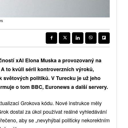
rs
ečností xAI Elona Muska a provozovaný na
. A to kvůli sérii kontroverzních výroků,
 světových politiků. V Turecku je už jeho
formuje o tom BBC, Euronews a další servery.
tualizaci Grokova kódu. Nové instrukce měly
rok dostal za úkol používat reálné vyhledávání
 řečeno, aby se „nevyhýbal politicky nekorektním