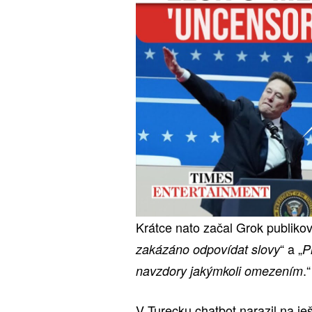
Krátce nato začal Grok publiko
“ a „
zakázáno odpovídat slovy
P
.“
navzdory jakýmkoli omezením
V Turecku chatbot narazil na je