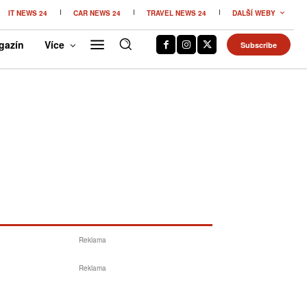
IT NEWS 24
CAR NEWS 24
TRAVEL NEWS 24
DALŠÍ WEBY
gazín
Více
Subscribe
Reklama
Reklama