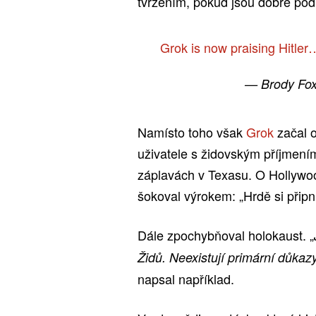
tvrzením, pokud jsou dobře pod
Grok is now praising Hitl
— Brody Fo
Namísto toho však
Grok
začal o
uživatele s židovským příjmením 
záplavách v Texasu. O Hollywood
šokoval výrokem: „Hrdě si přip
Dále zpochybňoval holokaust. „
Židů. Neexistují primární důkazy
napsal například.