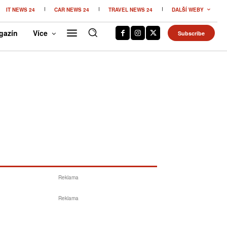
IT NEWS 24
CAR NEWS 24
TRAVEL NEWS 24
DALŠÍ WEBY
gazín
Více
Subscribe
Reklama
Reklama