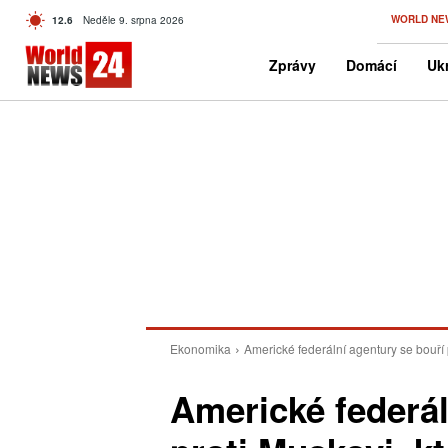
C
WORLD NE
12.6
Neděle 9. srpna 2026
Czech
Zprávy
Domácí
Ukr
Ekonomika
Americké federální agentury se bouří
Americké federál