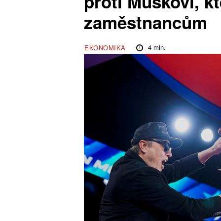
proti Muskovi, kt
zaměstnancům
4
min.
EKONOMIKA