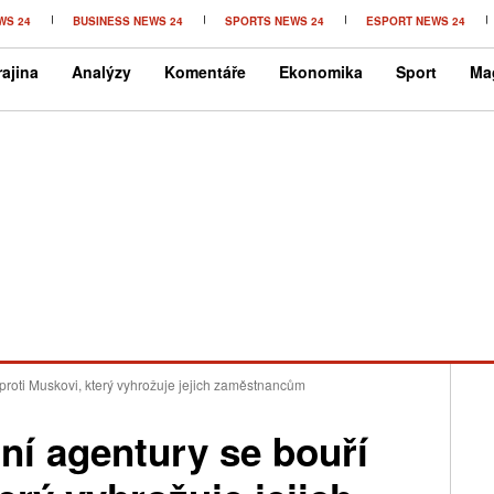
WS 24
BUSINESS NEWS 24
SPORTS NEWS 24
ESPORT NEWS 24
ajina
Analýzy
Komentáře
Ekonomika
Sport
Ma
 proti Muskovi, který vyhrožuje jejich zaměstnancům
ní agentury se bouří