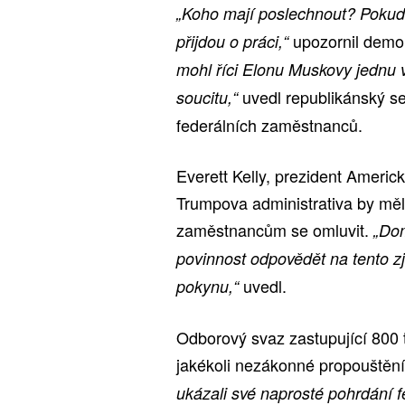
„Koho mají poslechnout? Pokud 
upozornil demo
přijdou o práci,“
mohl říci Elonu Muskovy jednu v
uvedl republikánský se
soucitu,“
federálních zaměstnanců.
Everett Kelly, prezident Ameri
Trumpova administrativa by mě
zaměstnancům se omluvit.
„Do
povinnost odpovědět na tento 
uvedl.
pokynu,“
Odborový svaz zastupující 800 t
jakékoli nezákonné propouštěn
ukázali své naprosté pohrdání f