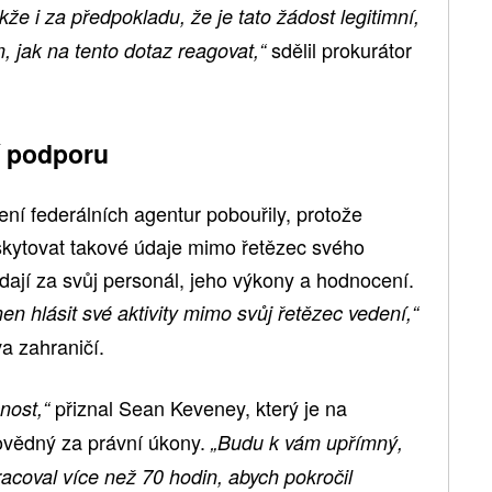
že i za předpokladu, že je tato žádost legitimní,
sdělil prokurátor
 jak na tento dotaz reagovat,“
í podporu
í federálních agentur pobouřily, protože
skytovat takové údaje mimo řetězec svého
dají za svůj personál, jeho výkony a hodnocení.
 hlásit své aktivity mimo svůj řetězec vedení,“
va zahraničí.
přiznal Sean Keveney, který je na
nost,“
povědný za právní úkony.
„Budu k vám upřímný,
acoval více než 70 hodin, abych pokročil