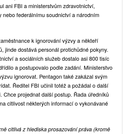
l ani FBI a ministerstvům zdravotnictví,
ny nebo federálnímu soudnictví a národním
aměstnance k ignorování výzvy a někteří
ů, jinde dostává personál protichůdné pokyny.
nictví a sociálních služeb dostalo asi 800 tisíc
řídilo a postupovalo podle zadání. Ministerstvo
m výzvu ignorovat. Pentagon také zakázal svým
t. Ředitel FBI učinil totéž a požádal o další
i. Chce projednat další postup. Řada úředníků
 na citlivost některých informací o vykonávané
mě citlivá z hlediska prosazování práva (kromě