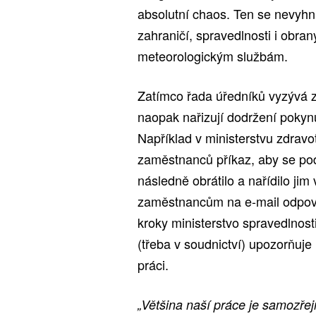
absolutní chaos. Ten se nevyhnu
zahraničí, spravedlnosti i obra
meteorologickým službám.
Zatímco řada úředníků vyzývá z
naopak nařizují dodržení pokyn
Například v ministerstvu zdravot
zaměstnanců příkaz, aby se pod
následně obrátilo a nařídilo ji
zaměstnancům na e-mail odpovída
kroky ministerstvo spravedlnost
(třeba v soudnictví) upozorňuje
práci.
„Většina naší práce je samozřej