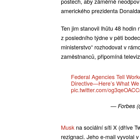
postech, aby záměrně neodpoví
amerického prezidenta Donalda
Ten jim stanovil lhůtu 48 hodin
z posledního týdne v pěti bod
ministerstvo“ rozhodovat v rámc
zaměstnanců, připomíná televi
Federal Agencies Tell Work
Directive—Here’s What W
pic.twitter.com/og3qeOACC
— Forbes 
Musk
na sociální síti X (dříve T
rezignaci. Jeho e-mail vyvolal v