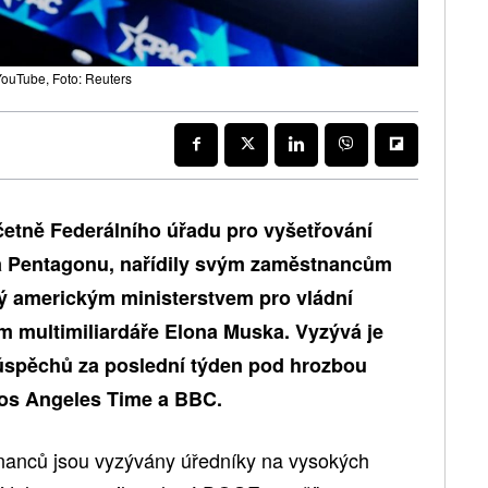
YouTube, Foto: Reuters
četně Federálního úřadu pro vyšetřování
í a Pentagonu, nařídily svým zaměstnancům
ý americkým ministerstvem pro vládní
m multimiliardáře Elona Muska. Vyzývá je
úspěchů za poslední týden pod hrozbou
Los Angeles Time a BBC.
tnanců jsou vyzývány úředníky na vysokých