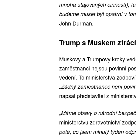
mnoha utajovaných činností), tak
budeme muset být opatrní v tom,
John Durman.
Trump s Muskem ztrác
Muskovy a Trumpovy kroky veden
zaměstnanci nejsou povinni po
vedení. To ministerstva zodpoví
„Žádný zaměstnanec není povinen
napsal představitel z ministerst
„Máme obavy o národní bezpeč
ministerstvu zdravotnictví zod
poté, co jsem minulý týden odpr