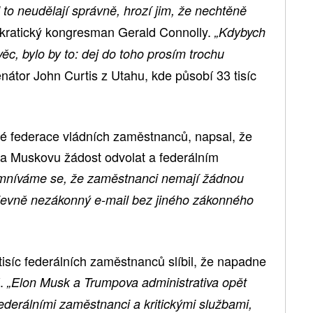
to neudělají správně, hrozí jim, že nechtěně
kratický kongresman Gerald Connolly.
„Kdybych
ěc, bylo by to: dej do toho prosím trochu
nátor John Curtis z Utahu, kde působí 33 tisíc
cké federace vládních zaměstnanců, napsal, že
la Muskovu žádost odvolat a federálním
mníváme se, že zaměstnanci nemají žádnou
zjevně nezákonný e-mail bez jiného zákonného
isíc federálních zaměstnanců slíbil, že napadne
í.
„Elon Musk a Trumpova administrativa opět
ederálními zaměstnanci a kritickými službami,