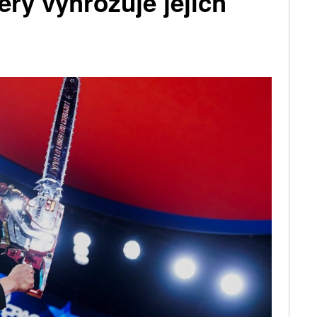
erý vyhrožuje jejich