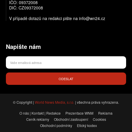
IČO: 09372008
DIČ: CZ09372008
V případě dotazů na redakci pište na info@wn24.cz
Napište nám
ODESLAT
© Copyright |
World News Media, s.r.o.
| všechna práva vyhrazena.
O nás | Kontakt | Redakce
Prezentace WNM
Reklama
Ceník reklamy
Obchodní zastoupení
Cookies
Obchodní podmínky
Etický kodex