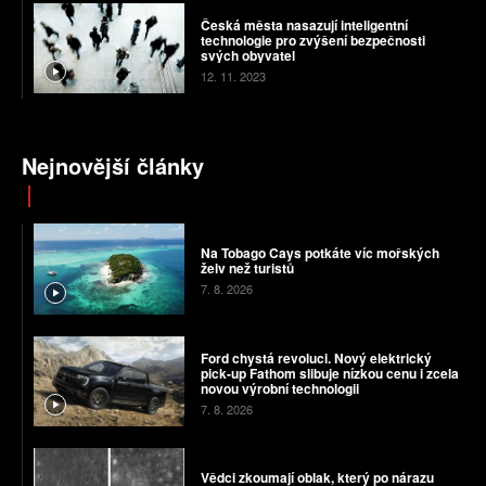
Česká města nasazují inteligentní
technologie pro zvýšení bezpečnosti
svých obyvatel
12. 11. 2023
Nejnovější články
Na Tobago Cays potkáte víc mořských
želv než turistů
7. 8. 2026
Ford chystá revoluci. Nový elektrický
pick-up Fathom slibuje nízkou cenu i zcela
novou výrobní technologii
7. 8. 2026
Vědci zkoumají oblak, který po nárazu