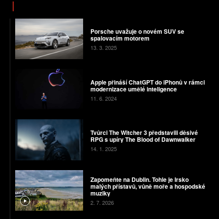
Porsche uvažuje o novém SUV se
spalovacím motorem
13. 3. 2025
Apple přináší ChatGPT do iPhonů v rámci
modernizace umělé inteligence
11. 6. 2024
Tvůrci The Witcher 3 představili děsivé
RPG s upíry The Blood of Dawnwalker
14. 1. 2025
Zapomeňte na Dublin. Tohle je Irsko
malých přístavů, vůně moře a hospodské
muziky
2. 7. 2026