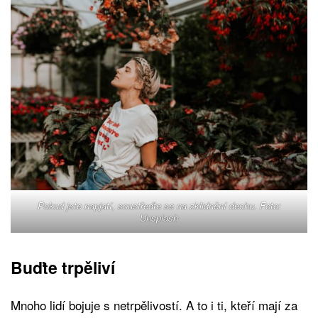
Pokud jste napjatí, soustřeďte se na zklidnění dechu. Foto:
Unsplash
Buďte trpěliví
Mnoho lidí bojuje s netrpělivostí. A to i ti, kteří mají za