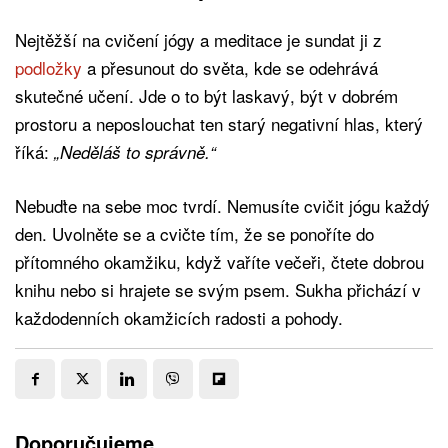
Nejtěžší na cvičení jógy a meditace je sundat ji z
podložky
a přesunout do světa, kde se odehrává
skutečné učení. Jde o to být laskavý, být v dobrém
prostoru a neposlouchat ten starý negativní hlas, který
říká:
„Neděláš to správně.“
Nebuďte na sebe moc tvrdí. Nemusíte cvičit jógu každý
den. Uvolněte se a cvičte tím, že se ponoříte do
přítomného okamžiku, když vaříte večeři, čtete dobrou
knihu nebo si hrajete se svým psem. Sukha přichází v
každodenních okamžicích radosti a pohody.
Doporučujeme