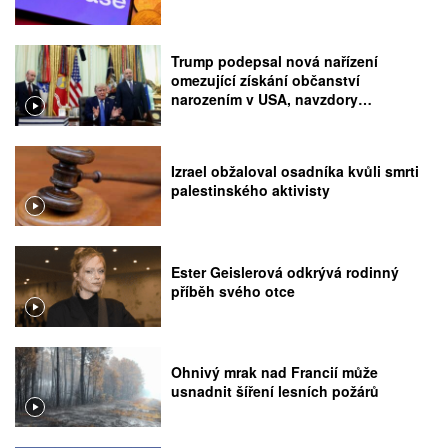
Trump podepsal nová nařízení
omezující získání občanství
narozením v USA, navzdory
rozhodnutí Nejvyššího soudu
Izrael obžaloval osadníka kvůli smrti
palestinského aktivisty
Ester Geislerová odkrývá rodinný
příběh svého otce
Ohnivý mrak nad Francií může
usnadnit šíření lesních požárů