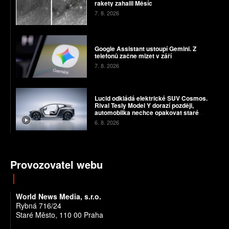
rakety zahalil Měsíc
7. 8. 2026
Google Assistant ustoupí Gemini. Z
telefonů začne mizet v září
7. 8. 2026
Lucid odkládá elektrické SUV Cosmos.
Rival Tesly Model Y dorazí později,
automobilka nechce opakovat staré
chyby
6. 8. 2026
Provozovatel webu
World News Media, s.r.o.
Rybná 716/24
Staré Město, 110 00 Praha