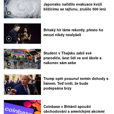
Japonsko nařídilo evakuace kvůli
blížícímu se tajfunu, zrušilo 500 letů
Britský hit láme rekordy, přesto ho
mnozí nikdy neslyšeli
Student v Thajsku zabil své
prarodiče, šest lidí ve své škole a
nakonec sám sebe
Trump opět posunul termín dohody s
Íránem. Teď tvrdí, že bude
podepsána brzy
Coinbase v Británii spouští
obchodování s americkými akciemi