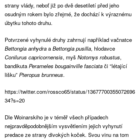
strany vlády, neboť již po dvě desetiletí před jeho
osudným rokem bylo zřejmé, že dochází k výraznému
úbytku tohoto druhu.
Potvrzené vyhynulé druhy zahrnují například vačnatce
a
, hlodavce
Bettongia anhydra
Bettongia pusilla
, myš
,
Conilurus capricornensis
Notomys robustus
bandikuta
či “létající
Perameles bougainville fasciata
lišku”
.
Pteropus brunneus
https://twitter.com/rossco65/status/13677700355072696
34?s=20
Dle Woinarskiho je v téměř všech případech
nejpravděpodobnějším vysvětlením jejich vyhynutí
predace ze strany divokých koček. Svou vinu na tom