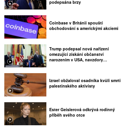
podepsána brzy
Coinbase v Británii spouští
obchodování s americkými akciemi
Trump podepsal nová nařízení
omezující získání občanství
narozením v USA, navzdory
rozhodnutí Nejvyššího soudu
Izrael obžaloval osadníka kvůli smrti
palestinského aktivisty
Ester Geislerová odkrývá rodinný
příběh svého otce