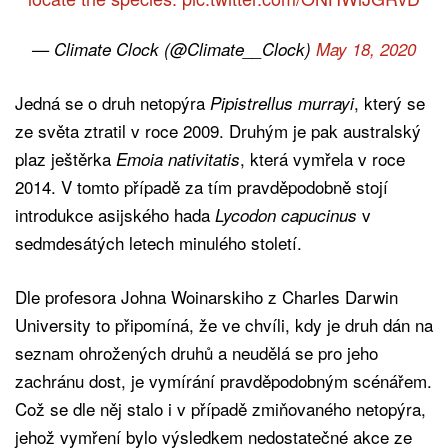
— Climate Clock (@Climate__Clock)
May 18, 2020
Jedná se o druh netopýra
, který se
Pipistrellus murrayi
ze světa ztratil v roce 2009. Druhým je pak australský
plaz ještěrka
, která vymřela v roce
Emoia nativitatis
2014. V tomto případě za tím pravděpodobně stojí
introdukce asijského hada
v
Lycodon capucinus
sedmdesátých letech minulého století.
Dle profesora Johna Woinarskiho z Charles Darwin
University to připomíná, že ve chvíli, kdy je druh dán na
seznam ohrožených druhů a neudělá se pro jeho
zachránu dost, je vymírání pravděpodobným scénářem.
Což se dle něj stalo i v případě zmiňovaného netopýra,
jehož vymření bylo výsledkem nedostatečné akce ze