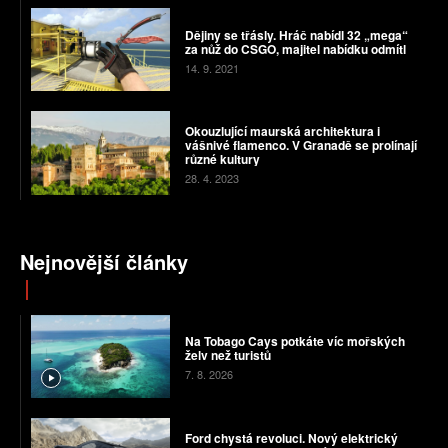
Dějiny se třásly. Hráč nabídl 32 „mega“
za nůž do CSGO, majitel nabídku odmítl
14. 9. 2021
Okouzlující maurská architektura i
vášnivé flamenco. V Granadě se prolínají
různé kultury
28. 4. 2023
Nejnovější články
Na Tobago Cays potkáte víc mořských
želv než turistů
7. 8. 2026
Ford chystá revoluci. Nový elektrický