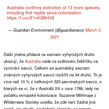
Australia confirms extinction of 13 more species,
including first reptile since colonisation
https://t.co/oT1vK9BHV6
— Guardian Environment (@guardianeco)
March 3,
2021
Další jména přidaná na seznam vyhynulých druhů
ukazují, že
Austrálie
vede ve světovém žebříčku ve
vymírání savců. Celkem se australský seznam
známých vyhynulých savců rozšířil na 34 druhů. To je
více než 10 % z celkových 320 pevninských savců, o
kterých se ví, že v Austrálii žili v roce 1788, tedy na
počátku evropské kolonizace. Suzanne Milthrope z
Wilderness Society uvedla, že zde není žádná jiná
země, ani chudá, ani bohatá, která by se tomuto