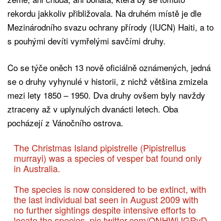
rekordu jakkoliv přibližovala. Na druhém místě je dle
Mezinárodního svazu ochrany přírody (IUCN) Haiti, a to
s pouhými devíti vymřelými savčími druhy.
Co se týče oněch 13 nově oficiálně oznámených, jedná
se o druhy vyhynulé v historii, z nichž většina zmizela
mezi lety 1850 – 1950. Dva druhy ovšem byly navždy
ztraceny až v uplynulých dvanácti letech. Oba
pocházejí z Vánočního ostrova.
The Christmas Island pipistrelle (Pipistrellus
murrayi) was a species of vesper bat found only
in Australia.
The species is now considered to be extinct, with
the last individual bat seen in August 2009 with
no further sightings despite intensive efforts to
locate the species.
pic.twitter.com/ONHWiJGRvD