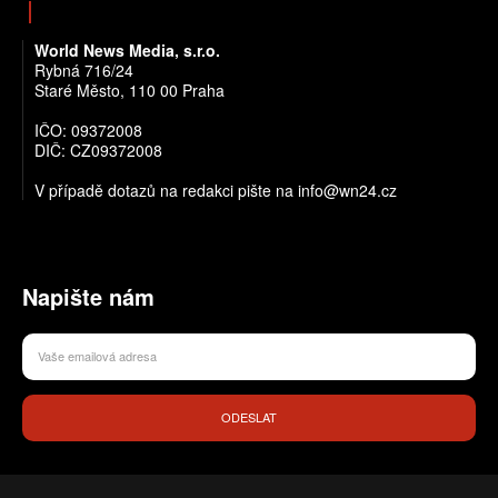
World News Media, s.r.o.
Rybná 716/24
Staré Město, 110 00 Praha
IČO: 09372008
DIČ: CZ09372008
V případě dotazů na redakci pište na info@wn24.cz
Napište nám
ODESLAT