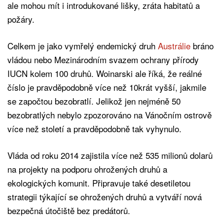
ale mohou mít i introdukované lišky, zráta habitatů a
požáry.
Celkem je jako vymřelý endemický druh
Austrálie
bráno
vládou nebo Mezinárodním svazem ochrany přírody
IUCN kolem 100 druhů. Woinarski ale říká, že reálné
číslo je pravděpodobně více než 10krát vyšší, jakmile
se započtou bezobratlí. Jelikož jen nejméně 50
bezobratlých nebylo zpozorováno na Vánočním ostrově
více než století a pravděpodobně tak vyhynulo.
Vláda od roku 2014 zajistila více než 535 milionů dolarů
na projekty na podporu ohrožených druhů a
ekologických komunit. Připravuje také desetiletou
strategii týkající se ohrožených druhů a vytváří nová
bezpečná útočiště bez predátorů.