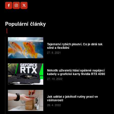
Populární články
Tajemství rybích ploutví. Co je dělá tak
silné a flexibilní
27. 8. 2021
Několik uživatelů hlásí spálené napájecí
kabely u grafické karty Nvidia RTX 4090
27. 10. 2022
Jak udělat z jakékoli rutiny praxi ve
všímavosti
26. 4. 2022