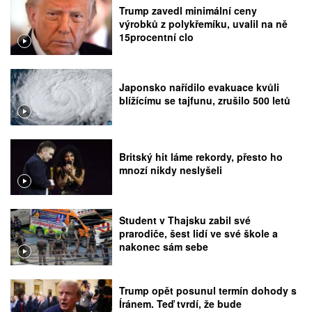
Trump zavedl minimální ceny
výrobků z polykřemíku, uvalil na ně
15procentní clo
Japonsko nařídilo evakuace kvůli
blížícímu se tajfunu, zrušilo 500 letů
Britský hit láme rekordy, přesto ho
mnozí nikdy neslyšeli
Student v Thajsku zabil své
prarodiče, šest lidí ve své škole a
nakonec sám sebe
Trump opět posunul termín dohody s
Íránem. Teď tvrdí, že bude