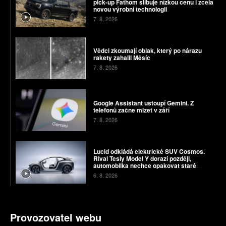
pick-up Fathom slibuje nízkou cenu i zcela
novou výrobní technologii
7. 8. 2026
Vědci zkoumají oblak, který po nárazu
rakety zahalil Měsíc
7. 8. 2026
Google Assistant ustoupí Gemini. Z
telefonů začne mizet v září
7. 8. 2026
Lucid odkládá elektrické SUV Cosmos.
Rival Tesly Model Y dorazí později,
automobilka nechce opakovat staré
chyby
6. 8. 2026
Provozovatel webu