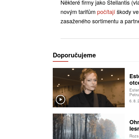
Některé firmy jako Stellantis (v
novým tarifům
počítají
škody ve
zasaženého sortimentu a partner
Doporučujeme
Est
otc
Ester
Petru
sestr
6. 8.
vřelo
Ohn
les
Rozsá