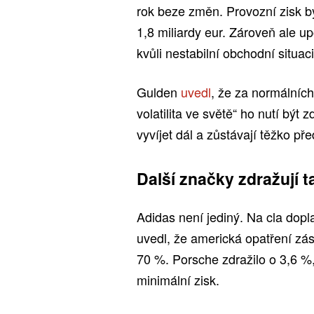
rok beze změn. Provozní zisk 
1,8 miliardy eur. Zároveň ale u
kvůli nestabilní obchodní situac
Gulden
uvedl
, že za normálních 
volatilita ve světě“ ho nutí být
vyvíjet dál a zůstávají těžko př
Další značky zdražují t
Adidas není jediný. Na cla dopl
uvedl, že americká opatření zás
70 %. Porsche zdražilo o 3,6 %,
minimální zisk.