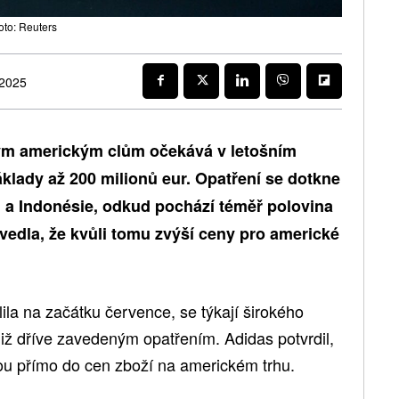
oto: Reuters
 2025
vým americkým clům očekává v letošním
klady až 200 milionů eur. Opatření se dotkne
 a Indonésie, odkud pochází téměř polovina
vedla, že kvůli tomu zvýší ceny pro americké
lila na začátku července, se týkají širokého
 již dříve zavedeným opatřením. Adidas potvrdil,
ou přímo do cen zboží na americkém trhu.