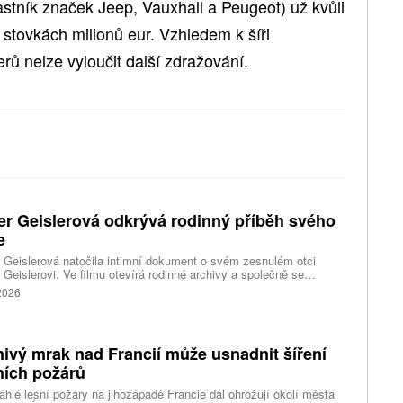
lastník značek Jeep, Vauxhall a Peugeot) už kvůli
 stovkách milionů eur. Vzhledem k šíři
ů nelze vyloučit další zdražování.
er Geislerová odkrývá rodinný příběh svého
e
 Geislerová natočila intimní dokument o svém zesnulém otci
 Geislerovi. Ve filmu otevírá rodinné archivy a společně se
ou Aňou skládá portrét talentovaného muže, který měl v sobě
 2026
st i temnější stránku.
ivý mrak nad Francií může usnadnit šíření
ních požárů
hlé lesní požáry na jihozápadě Francie dál ohrožují okolí města