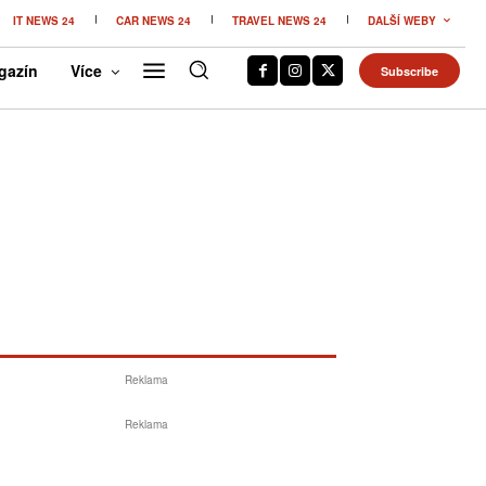
IT NEWS 24
CAR NEWS 24
TRAVEL NEWS 24
DALŠÍ WEBY
gazín
Více
Subscribe
Reklama
Reklama