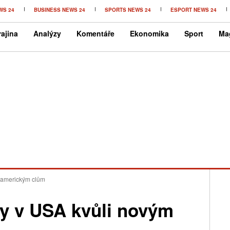
WS 24
BUSINESS NEWS 24
SPORTS NEWS 24
ESPORT NEWS 24
ajina
Analýzy
Komentáře
Ekonomika
Sport
Ma
m americkým clům
ny v USA kvůli novým