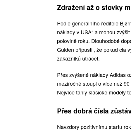
Zdražení až o stovky m
Podle generálního ředitele Bjø
náklady v USA“ a mohou zvýšit 
polovině roku. Dlouhodobé dopa
Gulden připustil, že pokud cla v
zákazníků utrácet.
Přes zvýšené náklady Adidas ozn
meziročně stoupl o více než 90 p
Nejvíce táhly klasické modely te
Přes dobrá čísla zůstá
Navzdory pozitivnímu startu ro