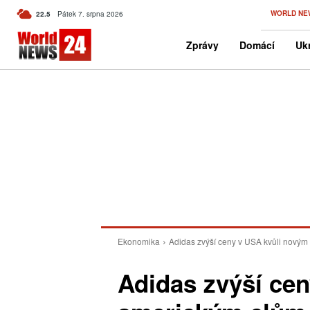
C
WORLD NE
22.5
Pátek 7. srpna 2026
Czech
Zprávy
Domácí
Ukr
Ekonomika
Adidas zvýší ceny v USA kvůli nový
Adidas zvýší ce