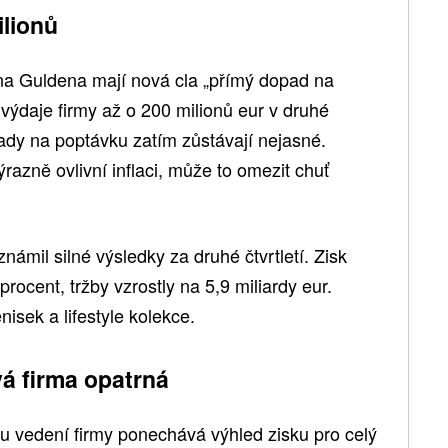
ilionů
rna Guldena mají nová cla „přímý dopad na
výdaje firmy až o 200 milionů eur v druhé
dy na poptávku zatím zůstávají nejasné.
ýrazně ovlivní inflaci, může to omezit chuť
ámil silné výsledky za druhé čtvrtletí. Zisk
rocent, tržby vzrostly na 5,9 miliardy eur.
nisek a lifestyle kolekce.
vá firma opatrná
ku vedení firmy ponechává výhled zisku pro celý