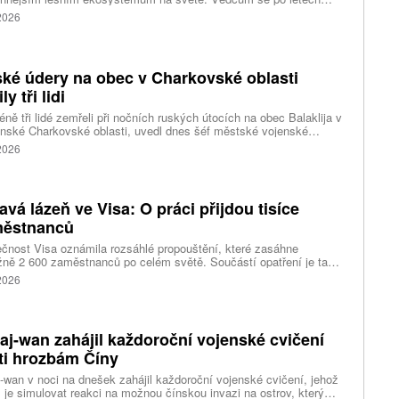
ného pátrání podařilo objevit jedli tchajwanskou vysokou 84,1
 2026
, která je dnes považována za nejvyšší známý strom ve
dní Asii. Výzkum zároveň odhalil rozsáhlé porosty obřích stromů
ořádnou schopností ukládat uhlík.
ké údery na obec v Charkovské oblasti
ly tři lidi
ně tři lidé zemřeli při nočních ruských útocích na obec Balaklija v
inské Charkovské oblasti, uvedl dnes šéf městské vojenské
y Vitalij Karabanov. Ukrajinské letectvo ráno oznámilo, že Rusko
 2026
i útočilo na Ukrajinu čtyřmi střelami a 101 bezpilotními letouny,
mž obrana zneškodnila 66 dronů. Informuje také o zásazích 18
 neupřesněných míst 29 ruskými drony a jednou střelou.
avá lázeň ve Visa: O práci přijdou tisíce
ěstnanců
čnost Visa oznámila rozsáhlé propouštění, které zasáhne
ižně 2 600 zaměstnanců po celém světě. Součástí opatření je také
ní 320 pracovních míst v kalifornském Foster City, kde firma
 2026
ozuje významné technologické centrum. Vyplývá to z dokumentů
ožených úřadům státu Kalifornie.
aj-wan zahájil každoroční vojenské cvičení
ti hrozbám Číny
-wan v noci na dnešek zahájil každoroční vojenské cvičení, jehož
 je simulovat reakci na možnou čínskou invazi na ostrov, který