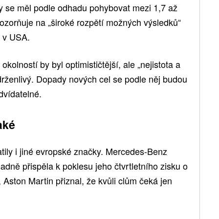
by se měl podle odhadu pohybovat mezi 1,7 až
pozorňuje na „široké rozpětí možných výsledků“
i v USA.
okolností by byl optimističtější, ale „nejistota a
 zdrženlivý. Dopady nových cel se podle něj budou
edvídatelné.
aké
atily i jiné evropské značky. Mercedes-Benz
adně přispěla k poklesu jeho čtvrtletního zisku o
 Aston Martin přiznal, že kvůli clům čeká jen