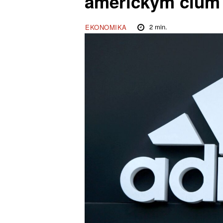
americkým clům
2
min.
EKONOMIKA