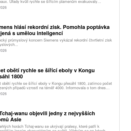
aux. Úřady kvůli rychle se šířícím plamenům evakuovaly
itisíce lidí a nevylučují ani další rozšiřování bezpečnostních
 2026
ení. Hasiči zároveň čelí neobvyklému jevu, který podle nich
ci výrazně komplikuje. Nad požáry se totiž vytvořily takzvané
umulonimby, tedy oblaka vznikající přímo působením intenzivního
.
mens hlásí rekordní zisk. Pomohla poptávka
jená s umělou inteligencí
ký průmyslový koncern Siemens vykázal rekordní čtvrtletní zisk
slových...
 2026
et obětí rychle se šířící eboly v Kongu
sáhl 1800
 obětí rychle se šířící eboly v Kongu přesáhl 1800, zatímco počet
zených případů vzrostl na téměř 4000. Informovala o tom dnes
tura Reuters s odkazem na konžské úřady.
 2026
Tchaj-wanu objevili jedny z nejvyšších
omů Asie
ehlých horách Tchaj-wanu se ukrývají pralesy, které patří k
ennějším lesním ekosystémům na světě. Vědcům se po letech