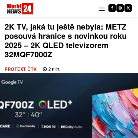
2K TV, jaká tu ještě nebyla: METZ
posouvá hranice s novinkou roku
2025 – 2K QLED televizorem
32MQF7000Z
2
min.
PROTEXT ČTK