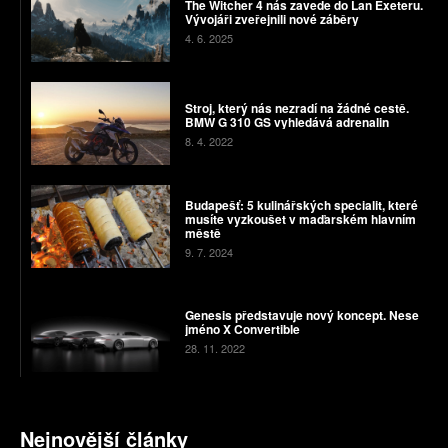
The Witcher 4 nás zavede do Lan Exeteru.
Vývojáři zveřejnili nové záběry
4. 6. 2025
Stroj, který nás nezradí na žádné cestě.
BMW G 310 GS vyhledává adrenalin
8. 4. 2022
Budapešť: 5 kulinářských specialit, které
musíte vyzkoušet v maďarském hlavním
městě
9. 7. 2024
Genesis představuje nový koncept. Nese
jméno X Convertible
28. 11. 2022
Nejnovější články