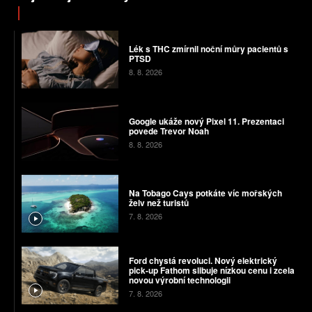
Lék s THC zmírnil noční můry pacientů s
PTSD
8. 8. 2026
Google ukáže nový Pixel 11. Prezentaci
povede Trevor Noah
8. 8. 2026
Na Tobago Cays potkáte víc mořských
želv než turistů
7. 8. 2026
Ford chystá revoluci. Nový elektrický
pick-up Fathom slibuje nízkou cenu i zcela
novou výrobní technologii
7. 8. 2026