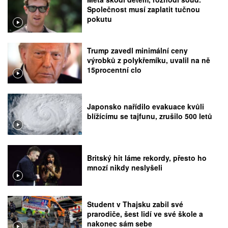
Společnost musí zaplatit tučnou
pokutu
Trump zavedl minimální ceny
výrobků z polykřemíku, uvalil na ně
15procentní clo
Japonsko nařídilo evakuace kvůli
blížícímu se tajfunu, zrušilo 500 letů
Britský hit láme rekordy, přesto ho
mnozí nikdy neslyšeli
Student v Thajsku zabil své
prarodiče, šest lidí ve své škole a
nakonec sám sebe