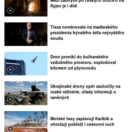
Mezi zabitými po ruských útocích na
Kyjev je i dítě
Tisza nominovala na maďarského
prezidenta bývalého šéfa nejvyššího
soudu
Dron pronikl do bulharského
vzdušného prostoru, explodoval
kilometr od plynovodu
Ukrajinské drony opět zaútočily na
ruské rafinérie, úřady informují o
raněných
Mořské řasy zaplavují Karibik a
ohrožují pobřeží i cestovní ruch