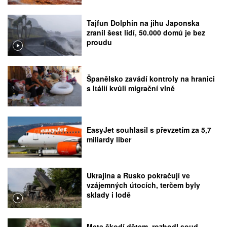
Tajfun Dolphin na jihu Japonska
zranil šest lidí, 50.000 domů je bez
proudu
Španělsko zavádí kontroly na hranici
s Itálií kvůli migrační vlně
EasyJet souhlasil s převzetím za 5,7
miliardy liber
Ukrajina a Rusko pokračují ve
vzájemných útocích, terčem byly
sklady i lodě
Meta škodí dětem, rozhodl soud.