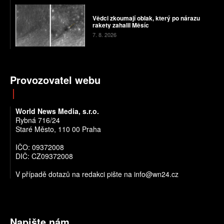
Vědci zkoumají oblak, který po nárazu
rakety zahalil Měsíc
7. 8. 2026
Provozovatel webu
World News Media, s.r.o.
Rybná 716/24
Staré Město, 110 00 Praha
IČO: 09372008
DIČ: CZ09372008
V případě dotazů na redakci pište na info@wn24.cz
Napište nám