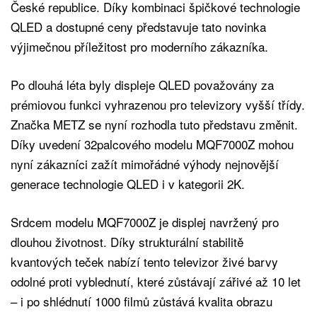
České republice. Díky kombinaci špičkové technologie
QLED a dostupné ceny představuje tato novinka
výjimečnou příležitost pro moderního zákazníka.
Po dlouhá léta byly displeje QLED považovány za
prémiovou funkci vyhrazenou pro televizory vyšší třídy.
Značka METZ se nyní rozhodla tuto představu změnit.
Díky uvedení 32palcového modelu MQF7000Z mohou
nyní zákazníci zažít mimořádné výhody nejnovější
generace technologie QLED i v kategorii 2K.
Srdcem modelu MQF7000Z je displej navržený pro
dlouhou životnost. Díky strukturální stabilitě
kvantových teček nabízí tento televizor živé barvy
odolné proti vyblednutí, které zůstávají zářivé až 10 let
– i po shlédnutí 1000 filmů zůstává kvalita obrazu