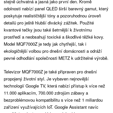
stejně úchvatná a jasná jako první den. Kromě
odolnosti nabízí panel QLED širší barevný gamut, který
poskytuje realističtější tóny a pozoruhodnou úroveň
detailů pro ještě hlubší divácký zážitek. Použité
kvantové tečky jsou také šetrnější k životnímu
prostředí a neobsahují toxické a škodlivé těžké kovy.
Model MQF7000Z je tedy jak chytřejší, tak i
ekologičtější volbou pro dnešní domácnosti a odráží
pevné odhodlání společnosti METZ k udržitelné výrobě.
Televizor MQF7000Z je také připraven pro dnešní
propojený životní styl. Je vybaven nejnovější
technologií Google TV, která nabízí přístup k více než
11.000 aplikacím, 700.000 zdrojům zábavy a
bezproblémovou kompatibilitu s více než 1 miliardou
zařízení využívajících IoT. Google Assistant navíc