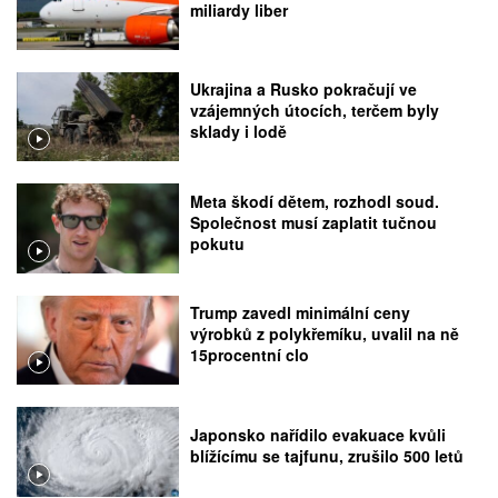
miliardy liber
Ukrajina a Rusko pokračují ve
vzájemných útocích, terčem byly
sklady i lodě
Meta škodí dětem, rozhodl soud.
Společnost musí zaplatit tučnou
pokutu
Trump zavedl minimální ceny
výrobků z polykřemíku, uvalil na ně
15procentní clo
Japonsko nařídilo evakuace kvůli
blížícímu se tajfunu, zrušilo 500 letů