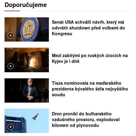
Doporučujeme
Senát USA schválil návrh, který má
odvrátit shutdown před volbami do
Kongresu
Mezi zabitými po ruských útocích na
Kyjev je i dítě
Tisza nominovala na maďarského
prezidenta bývalého šéfa nejvyššího
soudu
Dron pronikl do bulharského
vzdušného prostoru, explodoval
kilometr od plynovodu