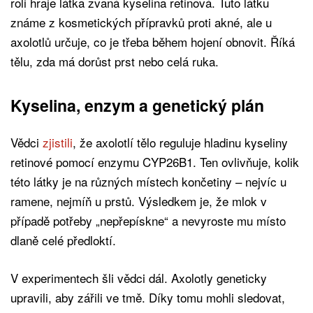
roli hraje látka zvaná kyselina retinová. Tuto látku
známe z kosmetických přípravků proti akné, ale u
axolotlů určuje, co je třeba během hojení obnovit. Říká
tělu, zda má dorůst prst nebo celá ruka.
Kyselina, enzym a genetický plán
Vědci
zjistili
, že axolotlí tělo reguluje hladinu kyseliny
retinové pomocí enzymu CYP26B1. Ten ovlivňuje, kolik
této látky je na různých místech končetiny – nejvíc u
ramene, nejmíň u prstů. Výsledkem je, že mlok v
případě potřeby „nepřepískne“ a nevyroste mu místo
dlaně celé předloktí.
V experimentech šli vědci dál. Axolotly geneticky
upravili, aby zářili ve tmě. Díky tomu mohli sledovat,