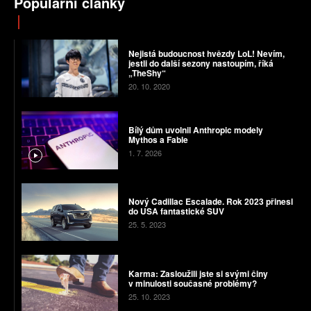
Populární články
Nejistá budoucnost hvězdy LoL! Nevím,
jestli do další sezony nastoupím, říká
„TheShy“
20. 10. 2020
Bílý dům uvolnil Anthropic modely
Mythos a Fable
1. 7. 2026
Nový Cadillac Escalade. Rok 2023 přinesl
do USA fantastické SUV
25. 5. 2023
Karma: Zasloužili jste si svými činy
v minulosti současné problémy?
25. 10. 2023