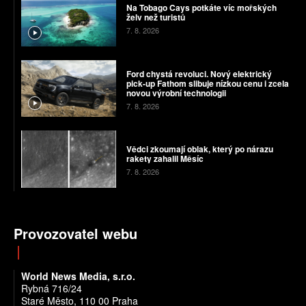
Na Tobago Cays potkáte víc mořských
želv než turistů
7. 8. 2026
Ford chystá revoluci. Nový elektrický
pick-up Fathom slibuje nízkou cenu i zcela
novou výrobní technologii
7. 8. 2026
Vědci zkoumají oblak, který po nárazu
rakety zahalil Měsíc
7. 8. 2026
Provozovatel webu
World News Media, s.r.o.
Rybná 716/24
Staré Město, 110 00 Praha