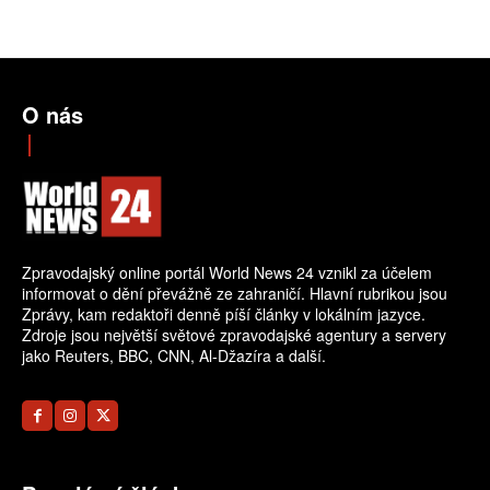
O nás
Zpravodajský online portál World News 24 vznikl za účelem
informovat o dění převážně ze zahraničí. Hlavní rubrikou jsou
Zprávy, kam redaktoři denně píší články v lokálním jazyce.
Zdroje jsou největší světové zpravodajské agentury a servery
jako Reuters, BBC, CNN, Al-Džazíra a další.