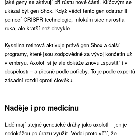
jaké geny se aktivují při růstu nové části. Klíčovým se
ukázal být gen Shox. Když vědci tento gen odstranili
pomocí CRISPR technologie, mlokům sice narostla
ruka, ale kratší než obvykle.
Kyselina retinová aktivuje právě gen Shox a další
programy, které jsou zodpovědné za vývoj končetin už
v embryu. Axolotl si je ale dokáže znovu „spustit“ i v
dospělosti – a přesně podle potřeby. To je podle expertů
zásadní rozdíl oproti člověku.
Naděje i pro medicínu
Lidé mají stejné genetické dráhy jako axolotl – jen je
nedokážou po úrazu využít. Vědci proto věří, že