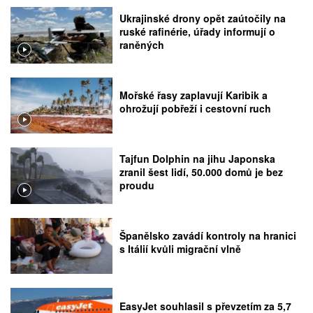
Ukrajinské drony opět zaútočily na
ruské rafinérie, úřady informují o
raněných
Mořské řasy zaplavují Karibik a
ohrožují pobřeží i cestovní ruch
Tajfun Dolphin na jihu Japonska
zranil šest lidí, 50.000 domů je bez
proudu
Španělsko zavádí kontroly na hranici
s Itálií kvůli migrační vlně
EasyJet souhlasil s převzetím za 5,7