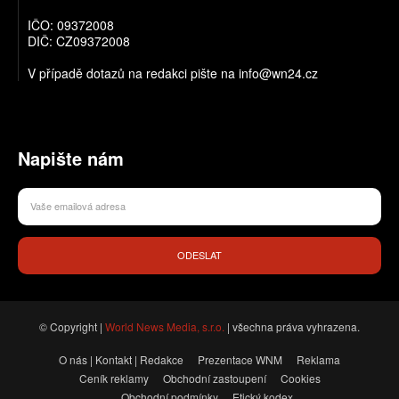
IČO: 09372008
DIČ: CZ09372008
V případě dotazů na redakci pište na info@wn24.cz
Napište nám
ODESLAT
© Copyright |
World News Media, s.r.o.
| všechna práva vyhrazena.
O nás | Kontakt | Redakce
Prezentace WNM
Reklama
Ceník reklamy
Obchodní zastoupení
Cookies
Obchodní podmínky
Etický kodex