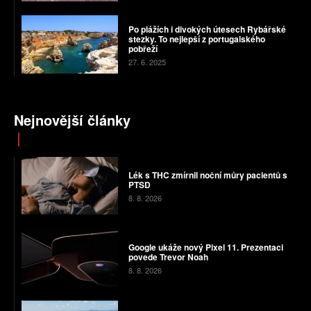
Po plážích i divokých útesech Rybářské
stezky. To nejlepší z portugalského
pobřeží
27. 6. 2025
Nejnovější články
Lék s THC zmírnil noční můry pacientů s
PTSD
8. 8. 2026
Google ukáže nový Pixel 11. Prezentaci
povede Trevor Noah
8. 8. 2026