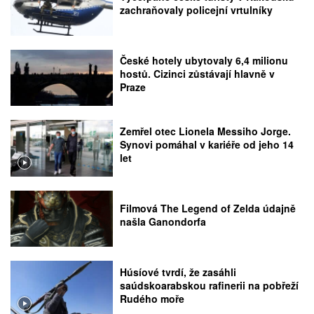
zachraňovaly policejní vrtulníky
České hotely ubytovaly 6,4 milionu
hostů. Cizinci zůstávají hlavně v
Praze
Zemřel otec Lionela Messiho Jorge.
Synovi pomáhal v kariéře od jeho 14
let
Filmová The Legend of Zelda údajně
našla Ganondorfa
Húsíové tvrdí, že zasáhli
saúdskoarabskou rafinerii na pobřeží
Rudého moře