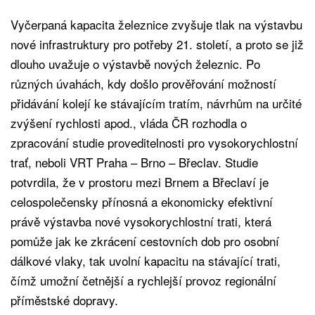
Vyčerpaná kapacita železnice zvyšuje tlak na výstavbu
nové infrastruktury pro potřeby 21. století, a proto se již
dlouho uvažuje o výstavbě nových železnic. Po
různých úvahách, kdy došlo prověřování možností
přidávání kolejí ke stávajícím tratím, návrhům na určité
zvýšení rychlosti apod., vláda ČR rozhodla o
zpracování studie proveditelnosti pro vysokorychlostní
trať, neboli VRT Praha – Brno – Břeclav. Studie
potvrdila, že v prostoru mezi Brnem a Břeclaví je
celospolečensky přínosná a ekonomicky efektivní
právě výstavba nové vysokorychlostní trati, která
pomůže jak ke zkrácení cestovních dob pro osobní
dálkové vlaky, tak uvolní kapacitu na stávající trati,
čímž umožní četnější a rychlejší provoz regionální
příměstské dopravy.