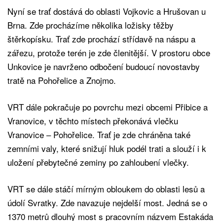
Nyní se trať dostává do oblasti Vojkovic a Hrušovan u
Brna. Zde procházíme několika ložisky těžby
štěrkopísku. Trať zde prochází střídavě na náspu a
zářezu, protože terén je zde členitější. V prostoru obce
Unkovice je navrženo odbočení budoucí novostavby
tratě na Pohořelice a Znojmo.
VRT dále pokračuje po povrchu mezi obcemi Přibice a
Vranovice, v těchto místech překonává vlečku
Vranovice – Pohořelice. Trať je zde chráněna také
zemními valy, které snižují hluk podél trati a slouží i k
uložení přebytečné zeminy po zahloubení vlečky.
VRT se dále stáčí mírným obloukem do oblasti lesů a
údolí Svratky. Zde navazuje nejdelší most. Jedná se o
1370 metrů dlouhý most s pracovním názvem Estakáda