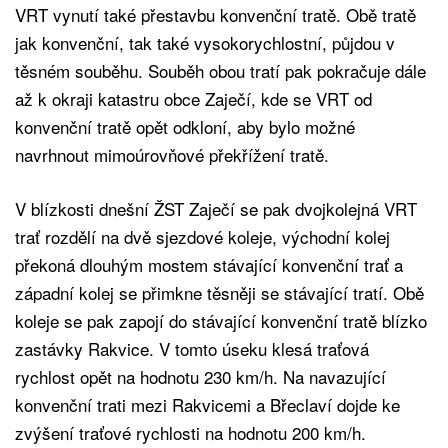
VRT vynutí také přestavbu konvenční tratě. Obě tratě
jak konvenční, tak také vysokorychlostní, půjdou v
těsném souběhu. Souběh obou tratí pak pokračuje dále
až k okraji katastru obce Zaječí, kde se VRT od
konvenční tratě opět odkloní, aby bylo možné
navrhnout mimoúrovňové překřížení tratě.
V blízkosti dnešní ŽST Zaječí se pak dvojkolejná VRT
trať rozdělí na dvě sjezdové koleje, východní kolej
překoná dlouhým mostem stávající konvenční trať a
západní kolej se přimkne těsněji se stávající tratí. Obě
koleje se pak zapojí do stávající konvenční tratě blízko
zastávky Rakvice. V tomto úseku klesá traťová
rychlost opět na hodnotu 230 km/h. Na navazující
konvenční trati mezi Rakvicemi a Břeclaví dojde ke
zvýšení traťové rychlosti na hodnotu 200 km/h.