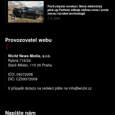
Ford chystá revoluci. Nový elektrický
pick-up Fathom slibuje nízkou cenu i zcela
novou výrobní technologii
7. 8. 2026
Provozovatel webu
World News Media, s.r.o.
Rybná 716/24
Staré Město, 110 00 Praha
IČO: 09372008
DIČ: CZ09372008
V případě dotazů na redakci pište na info@wn24.cz
Napište nám