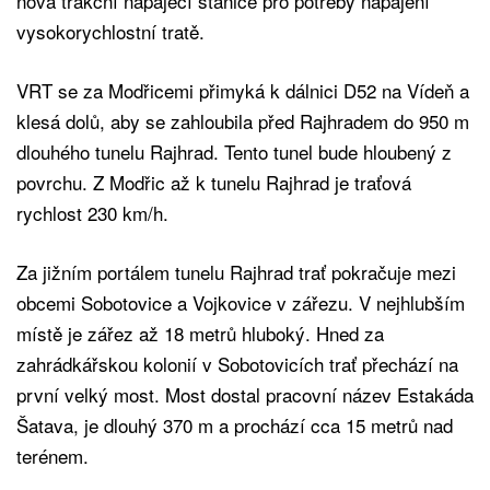
nová trakční napájecí stanice pro potřeby napájení
vysokorychlostní tratě.
VRT se za Modřicemi přimyká k dálnici D52 na Vídeň a
klesá dolů, aby se zahloubila před Rajhradem do 950 m
dlouhého tunelu Rajhrad. Tento tunel bude hloubený z
povrchu. Z Modřic až k tunelu Rajhrad je traťová
rychlost 230 km/h.
Za jižním portálem tunelu Rajhrad trať pokračuje mezi
obcemi Sobotovice a Vojkovice v zářezu. V nejhlubším
místě je zářez až 18 metrů hluboký. Hned za
zahrádkářskou kolonií v Sobotovicích trať přechází na
první velký most. Most dostal pracovní název Estakáda
Šatava, je dlouhý 370 m a prochází cca 15 metrů nad
terénem.