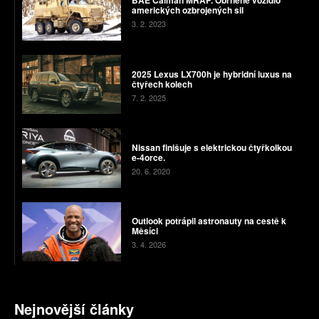
BAE Caiman MRAP. Obrněné vozidlo
amerických ozbrojených sil
3. 2. 2023
2025 Lexus LX700h je hybridní luxus na
čtyřech kolech
7. 2. 2025
Nissan finišuje s elektrickou čtyřkolkou
e-4orce.
20. 6. 2020
Outlook potrápil astronauty na cestě k
Měsíci
3. 4. 2026
Nejnovější články