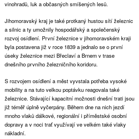
vinohradů, luk a občasných smíšených lesů.
Jihomoravský kraj je také protkaný hustou sítí železnic
a silnic a ty umožnily hospodářský a společenský
rozvoj osídlení. První železnice v jihomoravském kraji
byla postavena již v roce 1839 a jednalo se o první
úseky železnice mezi Břeclaví a Brnem v trase
dnešního prvního železničního koridoru.
S rozvojem osídlení a měst vyvstala potřeba vysoké
mobility a na tuto velkou poptávku reagovala také
železnice. Stávající kapacitní možnosti dnešní trati jsou
již téměř úplně vyčerpány. Během dne na nich jezdí
mnoho vlaků dálkové, regionální i příměstské osobní
dopravy a v noci trať využívají ve velkém také vlaky
nákladní.