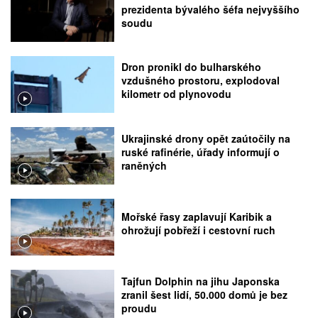
prezidenta bývalého šéfa nejvyššího
soudu
Dron pronikl do bulharského
vzdušného prostoru, explodoval
kilometr od plynovodu
Ukrajinské drony opět zaútočily na
ruské rafinérie, úřady informují o
raněných
Mořské řasy zaplavují Karibik a
ohrožují pobřeží i cestovní ruch
Tajfun Dolphin na jihu Japonska
zranil šest lidí, 50.000 domů je bez
proudu