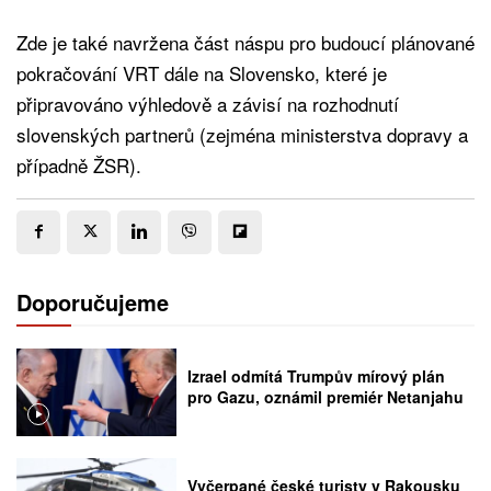
Zde je také navržena část náspu pro budoucí plánované
pokračování VRT dále na Slovensko, které je
připravováno výhledově a závisí na rozhodnutí
slovenských partnerů (zejména ministerstva dopravy a
případně ŽSR).
Doporučujeme
Izrael odmítá Trumpův mírový plán
pro Gazu, oznámil premiér Netanjahu
Vyčerpané české turisty v Rakousku