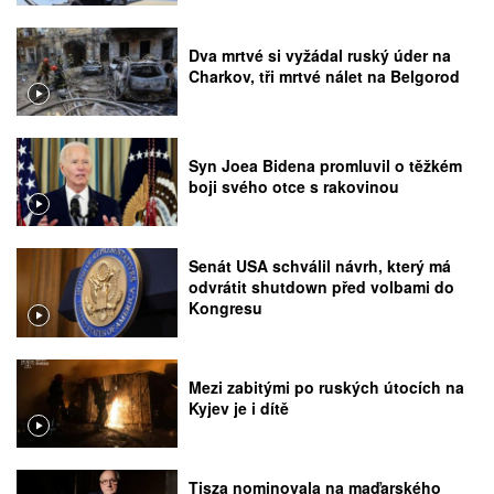
Dva mrtvé si vyžádal ruský úder na
Charkov, tři mrtvé nálet na Belgorod
Syn Joea Bidena promluvil o těžkém
boji svého otce s rakovinou
Senát USA schválil návrh, který má
odvrátit shutdown před volbami do
Kongresu
Mezi zabitými po ruských útocích na
Kyjev je i dítě
Tisza nominovala na maďarského