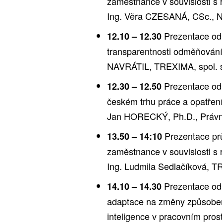
zaměstnance v souvislosti s 
Ing. Věra CZESANÁ, CSc., Ná
Prezentace odb
12.10 – 12.30
transparentnosti odměňování
NAVRÁTIL, TREXIMA, spol. 
Prezentace od
12.30 – 12.50
českém trhu práce a opatření
Jan HORECKÝ, Ph.D., Právní 
Prezentace prů
13.50 – 14:10
zaměstnance v souvislosti s 
Ing. Ludmila Sedlačíková, T
Prezentace odb
14.10 – 14.30
adaptace na změny způsoben
inteligence v pracovním pros