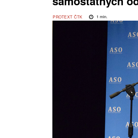
samostatných o
1
min.
PROTEXT ČTK