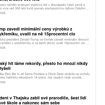
sko nařídilo evakuaci statisíců lidí v jihozápadní části země a
lo více než 500 letů kvůli pomalu postupujícímu tajfunu Dolphin.
 meteorologů přinese tajfun do oblasti silný vítr, prudký déšť a
 2026
é vlny, píše agentura Reuters. Dolphin je tajfunem první, tedy
abší kategorie s maximální rychlostí větru 144 kilometrů v hodině
árazy dosahujícími téměř 200 kilometrů v hodině. Blíží se k
ci ostrovů mezi oblasti Kjúšú a prefekturou Okinawa, uvedla
mp zavedl minimální ceny výrobků z
ská meteorologická agentura (JMA).
ykřemíku, uvalil na ně 15procentní clo
cký prezident Donald Trump ve čtvrtek zavedl minimální dovozní
výrobků z polykřemíku a na jejich dovoz uvalil 15procentní clo.
řemík se používá při výrobě polovodičů a je hlavní složkou
 2026
oltaických panelů, jeho největším světovým producentem je Čína.
 chce opatřeními podpořit domácí dodavatelské řetězce pro
u čipů a solárních panelů, a posílit tak pozici Spojených států v
ření s Čínou v oblasti umělé inteligence (AI) a energetiky, uvedla
tský hit láme rekordy, přesto ho mnozí nikdy
ura Reuters.
lyšeli
ba Rein Me In od Sama Fendera a Olivie Dean strávila na vrcholu
kého žebříčku rekordních 19 týdnů. Její úspěch však vyvolal
anou reakci. Řada lidí tvrdí, že píseň nikdy neslyšela. Hudební
 2026
se totiž rozdělil do menších skupin, které poslouchají úplně jiné
dent v Thajsku zabil své prarodiče, šest lidí
své škole a nakonec sám sebe