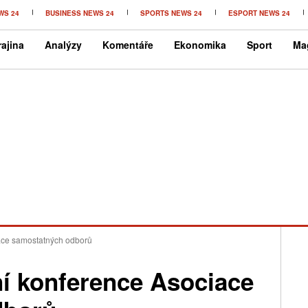
WS 24
BUSINESS NEWS 24
SPORTS NEWS 24
ESPORT NEWS 24
ajina
Analýzy
Komentáře
Ekonomika
Sport
Ma
ace samostatných odborů
ní konference Asociace