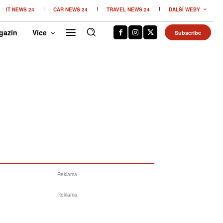
IT NEWS 24
CAR NEWS 24
TRAVEL NEWS 24
DALŠÍ WEBY
gazín
Více
Subscribe
Reklama
Reklama