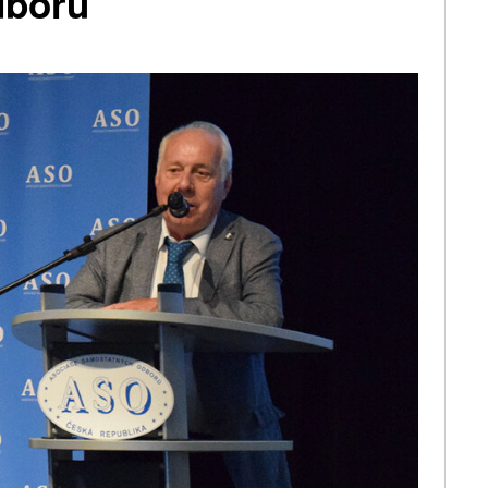
dborů