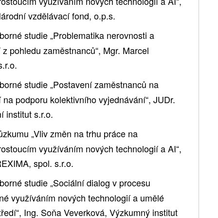
rostoucím využíváním nových technologií a AI“,
rodní vzdělávací fond, o.p.s.
orné studie „Problematika nerovnosti a
 z pohledu zaměstnanců“, Mgr. Marcel
s.r.o.
borné studie „Postavení zaměstnanců na
 na podporu kolektivního vyjednávání“, JUDr.
institut s.r.o.
zkumu „Vliv změn na trhu práce na
rostoucím využíváním nových technologií a AI“,
REXIMA, spol. s.r.o.
orné studie „Sociální dialog v procesu
é využíváním nových technologií a umělé
tředí“, Ing. Soňa Veverková, Výzkumný institut