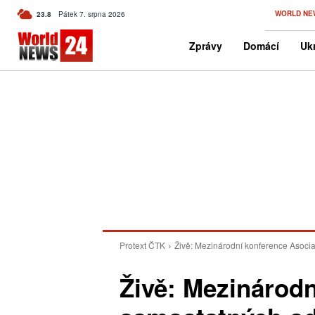
C
WORLD NE
23.8
Pátek 7. srpna 2026
Czech
Zprávy
Domácí
Ukr
Protext ČTK
Živě: Mezinárodní konference Asoci
Živě: Mezinárod