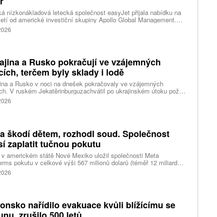
r
ká nízkonákladová letecká společnost easyJet přijala nabídku na
etí od americké investiční skupiny Apollo Global Management.
akce oceňuje aerolinku na 5,7 miliardy liber, tedy přibližně 162
 2026
rd korun.
ajina a Rusko pokračují ve vzájemných
cích, terčem byly sklady i lodě
ina a Rusko v noci na dnešek pokračovaly ve vzájemných
ch. V ruském Jekatěrinburguzachvátil po ukrajinském útoku požár
tické centrum ruského internetového prodejce Wildberries.
 2026
čnost o tom informovala bez podrobností na síti Telegram.
k ruské dronové útoky podle ukrajinských úřadů způsobily požár
ělských skladů v obci Balaklija v Charkovské oblasti na východě
iny, napsal Reuters.
a škodí dětem, rozhodl soud. Společnost
í zaplatit tučnou pokutu
v americkém státě Nové Mexiko uložil společnosti Meta
orms pokutu v celkové výši 567 milionů dolarů (téměř 12 miliard
) za újmu, kterou její platformy Facebook a Instagram působí
 2026
ým lidem. Firma musí změnit způsob ověřování věku.
onsko nařídilo evakuace kvůli blížícímu se
funu, zrušilo 500 letů