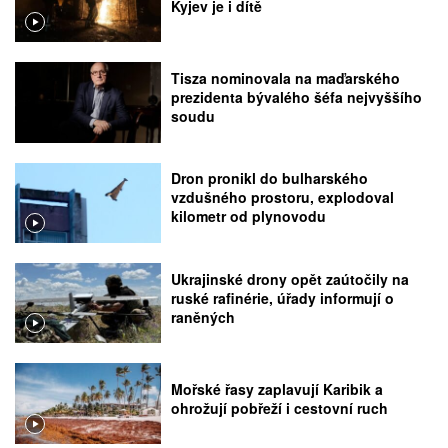
Kyjev je i dítě
Tisza nominovala na maďarského
prezidenta bývalého šéfa nejvyššího
soudu
Dron pronikl do bulharského
vzdušného prostoru, explodoval
kilometr od plynovodu
Ukrajinské drony opět zaútočily na
ruské rafinérie, úřady informují o
raněných
Mořské řasy zaplavují Karibik a
ohrožují pobřeží i cestovní ruch