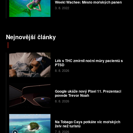
Weeki Wachee: Město mořských panen
3. 8. 2022
Nejnovější články
Lék s THC zmírnil noční můry pacientů s
PTSD
8. 8. 2026
Google ukáže nový Pixel 11. Prezentaci
povede Trevor Noah
8. 8. 2026
Na Tobago Cays potkáte víc mořských
želv než turistů
7. 8. 2026