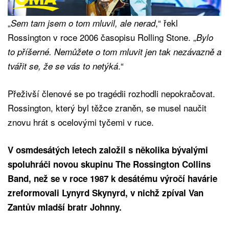
„
,“ řekl
Sem tam jsem o tom mluvil, ale nerad
Rossington v roce 2006 časopisu Rolling Stone. „
Bylo
to příšerné. Nemůžete o tom mluvit jen tak nezávazně a
.“
tvářit se, že se vás to netýká
Přeživší členové se po tragédii rozhodli nepokračovat.
Rossington, který byl těžce zraněn, se musel naučit
znovu hrát s ocelovými tyčemi v ruce.
V osmdesátých letech založil s několika bývalými
spoluhráči novou skupinu The Rossington Collins
Band, než se v roce 1987 k desátému výročí havárie
zreformovali Lynyrd Skynyrd, v nichž zpíval Van
Zantův mladší bratr Johnny.