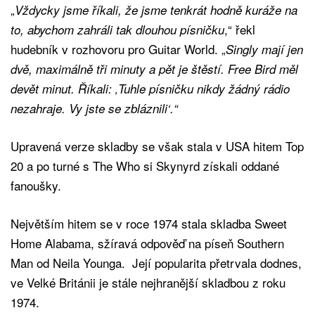
„
Vždycky jsme říkali, že jsme tenkrát hodně kuráže na
,“ řekl
to, abychom zahráli tak dlouhou písničku
hudebník v rozhovoru pro Guitar World. „
Singly mají jen
dvě, maximálně tři minuty a pět je štěstí. Free Bird měl
devět minut. Říkali: ‚Tuhle písničku nikdy žádný rádio
nezahraje. Vy jste se zbláznili‘.“
Upravená verze skladby se však stala v USA hitem Top
20 a po turné s The Who si Skynyrd získali oddané
fanoušky.
Největším hitem se v roce 1974 stala skladba Sweet
Home Alabama, sžíravá odpověď na píseň Southern
Man od Neila Younga. Její popularita přetrvala dodnes,
ve Velké Británii je stále nejhranější skladbou z roku
1974.