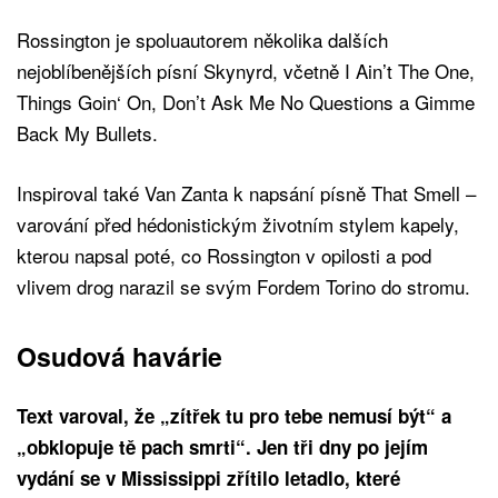
Rossington je spoluautorem několika dalších
nejoblíbenějších písní Skynyrd, včetně I Ain’t The One,
Things Goin‘ On, Don’t Ask Me No Questions a Gimme
Back My Bullets.
Inspiroval také Van Zanta k napsání písně That Smell –
varování před hédonistickým životním stylem kapely,
kterou napsal poté, co Rossington v opilosti a pod
vlivem drog narazil se svým Fordem Torino do stromu.
Osudová havárie
Text varoval, že „zítřek tu pro tebe nemusí být“ a
„obklopuje tě pach smrti“. Jen tři dny po jejím
vydání se v Mississippi zřítilo letadlo, které