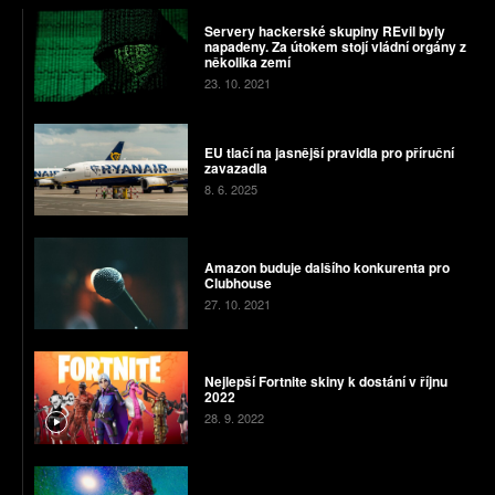
Servery hackerské skupiny REvil byly
napadeny. Za útokem stojí vládní orgány z
několika zemí
23. 10. 2021
EU tlačí na jasnější pravidla pro příruční
zavazadla
8. 6. 2025
Amazon buduje dalšího konkurenta pro
Clubhouse
27. 10. 2021
Nejlepší Fortnite skiny k dostání v říjnu
2022
28. 9. 2022