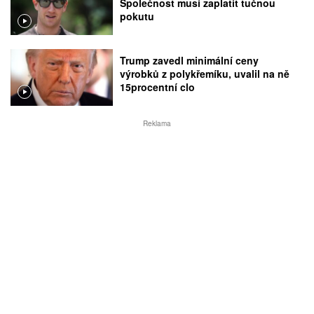
Společnost musí zaplatit tučnou
pokutu
Trump zavedl minimální ceny
výrobků z polykřemíku, uvalil na ně
15procentní clo
Reklama