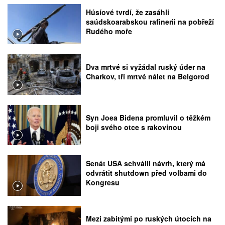
Húsíové tvrdí, že zasáhli
saúdskoarabskou rafinerii na pobřeží
Rudého moře
Dva mrtvé si vyžádal ruský úder na
Charkov, tři mrtvé nálet na Belgorod
Syn Joea Bidena promluvil o těžkém
boji svého otce s rakovinou
Senát USA schválil návrh, který má
odvrátit shutdown před volbami do
Kongresu
Mezi zabitými po ruských útocích na