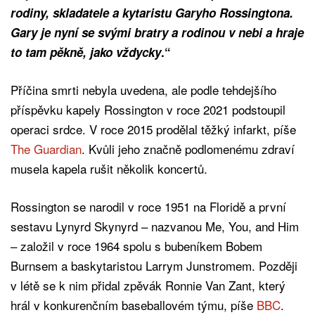
rodiny, skladatele a kytaristu Garyho Rossingtona.
Gary je nyní se svými bratry a rodinou v nebi a hraje
to tam pěkně, jako vždycky
.“
Příčina smrti nebyla uvedena, ale podle tehdejšího
příspěvku kapely Rossington v roce 2021 podstoupil
operaci srdce. V roce 2015 prodělal těžký infarkt, píše
The Guardian
. Kvůli jeho značně podlomenému zdraví
musela kapela rušit několik koncertů.
Rossington se narodil v roce 1951 na Floridě a první
sestavu Lynyrd Skynyrd – nazvanou Me, You, and Him
– založil v roce 1964 spolu s bubeníkem Bobem
Burnsem a baskytaristou Larrym Junstromem. Později
v létě se k nim přidal zpěvák Ronnie Van Zant, který
hrál v konkurenčním baseballovém týmu, píše
BBC
.