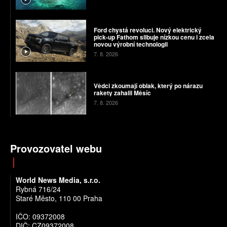
Ford chystá revoluci. Nový elektrický
pick-up Fathom slibuje nízkou cenu i zcela
novou výrobní technologii
7. 8. 2026
Vědci zkoumají oblak, který po nárazu
rakety zahalil Měsíc
7. 8. 2026
Provozovatel webu
World News Media, s.r.o.
Rybná 716/24
Staré Město, 110 00 Praha
IČO: 09372008
DIČ: CZ09372008