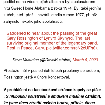
podílel se na všech jejích albech a byl spoluautorem
hitu Sweet Home Alabama z roku 1974. Byl také jedním
z těch, kteří přežili havárii letadla v roce 1977, při níž
zahynulo několik jeho spoluhráčů.
Saddened to hear about the passing of the great
Gary Rossington of Lynyrd Skynyrd. The last
surviving original member of the legendary band.
Rest in Peace, Gary.
pic.twitter.com/rcN2cUFh6k
— Dave Mustaine (@DaveMustaine)
March 6, 2023
Přestože měl v posledních letech problémy se srdcem,
Rossington ještě v únoru koncertoval.
V prohlášení na facebookové stránce kapely se píše:
„
S hlubokou soustrastí a smutkem musíme oznámit,
že jsme dnes ztratili našeho bratra, přítele, člena