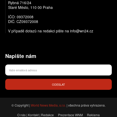
Rybná 716/24
Staré Město, 110 00 Praha
IČO: 09372008
DIČ: CZ09372008
V případě dotazů na redakci pište na info@wn24.cz
Napište nám
ODESLAT
© Copyright |
World News Media, s.r.o.
| všechna práva vyhrazena.
O nás | Kontakt | Redakce
Prezentace WNM
Reklama