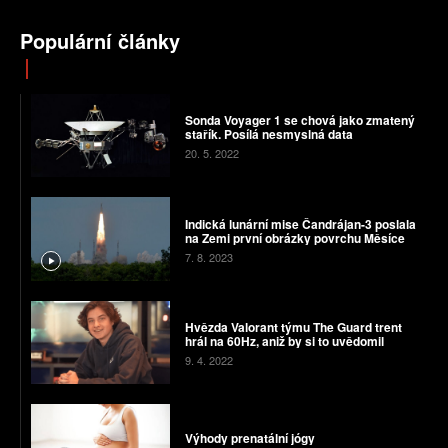
Populární články
Sonda Voyager 1 se chová jako zmatený
stařík. Posílá nesmyslná data
20. 5. 2022
Indická lunární mise Čandrájan-3 poslala
na Zemi první obrázky povrchu Měsíce
7. 8. 2023
Hvězda Valorant týmu The Guard trent
hrál na 60Hz, aniž by si to uvědomil
9. 4. 2022
Výhody prenatální jógy