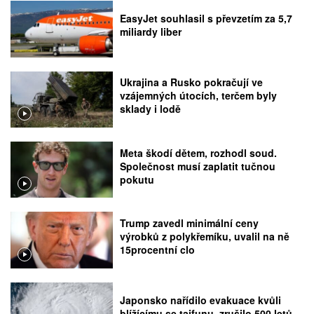
EasyJet souhlasil s převzetím za 5,7
miliardy liber
Ukrajina a Rusko pokračují ve
vzájemných útocích, terčem byly
sklady i lodě
Meta škodí dětem, rozhodl soud.
Společnost musí zaplatit tučnou
pokutu
Trump zavedl minimální ceny
výrobků z polykřemíku, uvalil na ně
15procentní clo
Japonsko nařídilo evakuace kvůli
blížícímu se tajfunu, zrušilo 500 letů