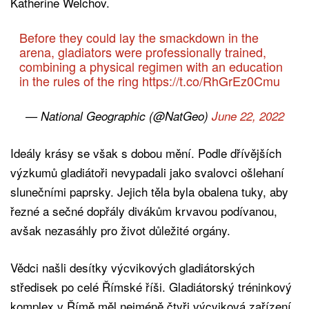
Katherine Welchov.
Before they could lay the smackdown in the
arena, gladiators were professionally trained,
combining a physical regimen with an education
in the rules of the ring
https://t.co/RhGrEz0Cmu
— National Geographic (@NatGeo)
June 22, 2022
Ideály krásy se však s dobou mění. Podle dřívějších
výzkumů gladiátoři nevypadali jako svalovci ošlehaní
slunečními paprsky. Jejich těla byla obalena tuky, aby
řezné a sečné dopřály divákům krvavou podívanou,
avšak nezasáhly pro život důležité orgány.
Vědci našli desítky výcvikových gladiátorských
středisek po celé Římské říši. Gladiátorský tréninkový
komplex v Římě měl nejméně čtyři výcviková zařízení.