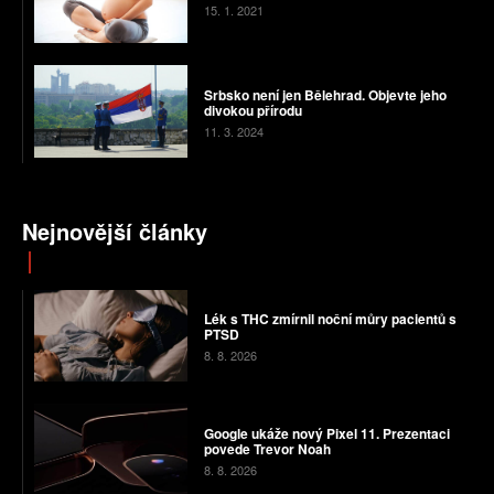
15. 1. 2021
Srbsko není jen Bělehrad. Objevte jeho
divokou přírodu
11. 3. 2024
Nejnovější články
Lék s THC zmírnil noční můry pacientů s
PTSD
8. 8. 2026
Google ukáže nový Pixel 11. Prezentaci
povede Trevor Noah
8. 8. 2026