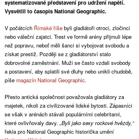
systematizované představení pro udržení napětí.
Vysvětlil to časopis National Geographic.
V počátcích
Římské říše
byli gladiátoři otroci, zločinci
nebo váleční zajatci. Trest ve formě arény přijmuli lépe
než popravu, neboť měli šanci si vybojovat svobodu a
získat prestiž. Později se z gladiátorství stalo
dobrovolné zaměstnání. Muži se často vzdali svobody
a postavení, aby splatili své dluhy nebo unikli chudobě,
píše
magazín National Geographic
.
Přesto antická společnost považovala gladiátory za
majetek, nikoli za civilizované lidské bytosti. Zápasníci
se však v arénách stávali populárními celebritami,
které ovlivňovaly davy.
„Byli jako sexy rockové hvězdy,“
řekla pro National Geographic historička umění