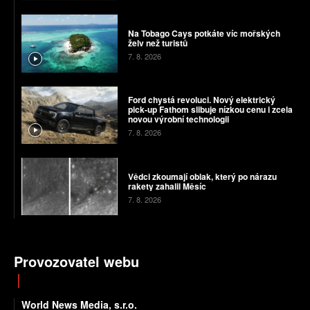
Na Tobago Cays potkáte víc mořských
želv než turistů
7. 8. 2026
Ford chystá revoluci. Nový elektrický
pick-up Fathom slibuje nízkou cenu i zcela
novou výrobní technologii
7. 8. 2026
Vědci zkoumají oblak, který po nárazu
rakety zahalil Měsíc
7. 8. 2026
Provozovatel webu
World News Media, s.r.o.