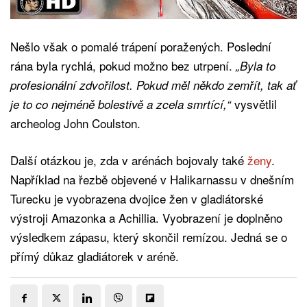
Nešlo však o pomalé trápení poražených. Poslední
rána byla rychlá, pokud možno bez utrpení.
„Byla to
profesionální zdvořilost. Pokud měl někdo zemřít, tak ať
vysvětlil
je to co nejméně bolestivě a zcela smrtící,“
archeolog John Coulston.
Další otázkou je, zda v arénách bojovaly také
ženy
.
Například na řezbě objevené v Halikarnassu v dnešním
Turecku je vyobrazena dvojice žen v gladiátorské
výstroji Amazonka a Achillia. Vyobrazení je doplněno
výsledkem zápasu, který skončil remízou. Jedná se o
přímý důkaz gladiátorek v aréně.