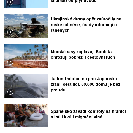
kilometr od plynovodu
Ukrajinské drony opět zaútočily na
ruské rafinérie, úřady informují o
raněných
Mořské řasy zaplavují Karibik a
ohrožují pobřeží i cestovní ruch
Tajfun Dolphin na jihu Japonska
zranil šest lidí, 50.000 domů je bez
proudu
Španělsko zavádí kontroly na hranici
s Itálií kvůli migrační vlně