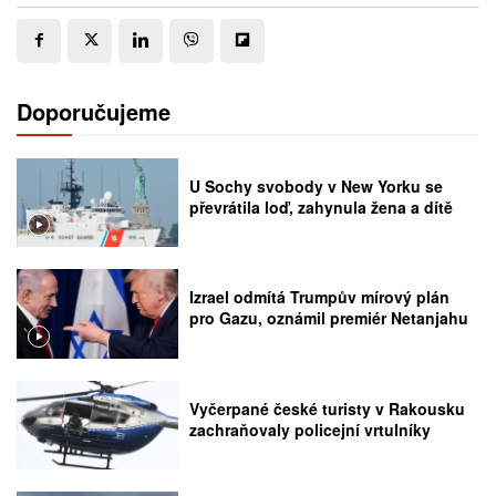
Doporučujeme
U Sochy svobody v New Yorku se
převrátila loď, zahynula žena a dítě
Izrael odmítá Trumpův mírový plán
pro Gazu, oznámil premiér Netanjahu
Vyčerpané české turisty v Rakousku
zachraňovaly policejní vrtulníky