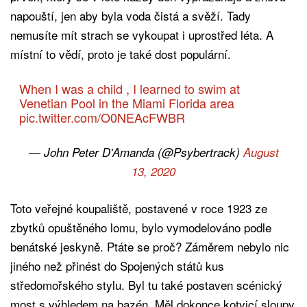
napouští, jen aby byla voda čistá a svěží. Tady
nemusíte mít strach se vykoupat i uprostřed léta. A
místní to vědí, proto je také dost populární.
When I was a child , I learned to swim at
Venetian Pool in the Miami Florida area
pic.twitter.com/O0NEAcFWBR
— John Peter D'Amanda (@Psybertrack)
August
13, 2020
Toto veřejné koupaliště, postavené v roce 1923 ze
zbytků opuštěného lomu, bylo vymodelováno podle
benátské jeskyně. Ptáte se proč? Záměrem nebylo nic
jiného než přinést do Spojených států kus
středomořského stylu. Byl tu také postaven scénický
most s výhledem na bazén. Měl dokonce kotvicí sloupy