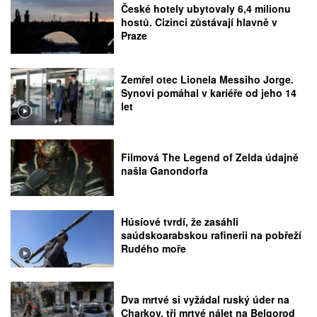
České hotely ubytovaly 6,4 milionu
hostů. Cizinci zůstávají hlavně v
Praze
Zemřel otec Lionela Messiho Jorge.
Synovi pomáhal v kariéře od jeho 14
let
Filmová The Legend of Zelda údajně
našla Ganondorfa
Húsíové tvrdí, že zasáhli
saúdskoarabskou rafinerii na pobřeží
Rudého moře
Dva mrtvé si vyžádal ruský úder na
Charkov, tři mrtvé nálet na Belgorod