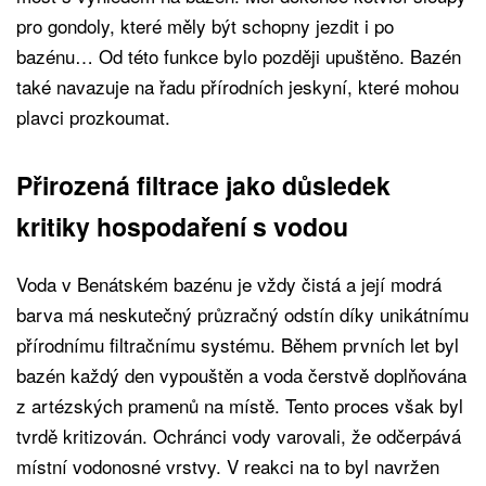
pro gondoly, které měly být schopny jezdit i po
bazénu… Od této funkce bylo později upuštěno. Bazén
také navazuje na řadu přírodních jeskyní, které mohou
plavci prozkoumat.
Přirozená filtrace jako důsledek
kritiky hospodaření s vodou
Voda v Benátském bazénu je vždy čistá a její modrá
barva má neskutečný průzračný odstín díky unikátnímu
přírodnímu filtračnímu systému. Během prvních let byl
bazén každý den vypouštěn a voda čerstvě doplňována
z artézských pramenů na místě. Tento proces však byl
tvrdě kritizován. Ochránci vody varovali, že odčerpává
místní vodonosné vrstvy. V reakci na to byl navržen