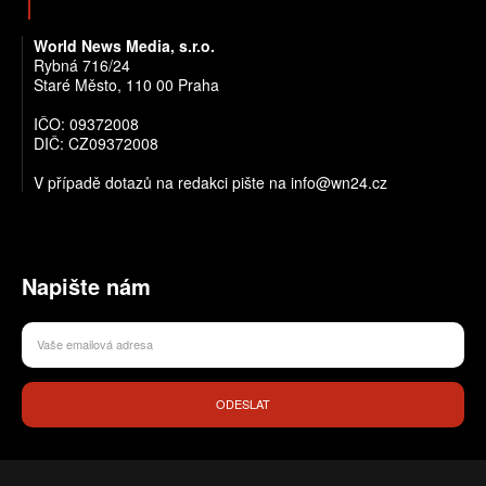
World News Media, s.r.o.
Rybná 716/24
Staré Město, 110 00 Praha
IČO: 09372008
DIČ: CZ09372008
V případě dotazů na redakci pište na info@wn24.cz
Napište nám
ODESLAT