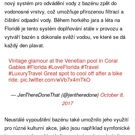
nový systém pro odvádění vody z bazénu zpět do
vodonosné vrstvy, což umožňuje přirozenou filtraci a
čištění odpadní vody. Během horkého jara a léta na
Floridě je tento systém doplňování stále v provozu a
vytváří bazén s dokonale svěží vodou, ve které se dá
každý den plavat.
Vintage glamour at the Venetian pool in Coral
Gables
#Florida
#LoveFlorida
#Travel
#LuxuryTravel
Great spot to cool off after a bike
ride.
pic.twitter.com/wVb7x4mTkO
— JenThereDoneThat (@jentheredone)
October 8,
2017
Neustálé vypouštění bazénu také umožnilo jeho využití
pro různé kulturní akce, jako jsou například symfonické