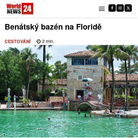
Benátský bazén na Floridě
2
min.
CESTOVÁNÍ