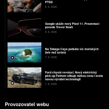
PTSD
8. 8. 2026
Google ukáže nový Pixel 11. Prezentaci
povede Trevor Noah
8. 8. 2026
Na Tobago Cays potkáte víc mořských
želv než turistů
7. 8. 2026
Ford chystá revoluci. Nový elektrický
pick-up Fathom slibuje nízkou cenu i zcela
novou výrobní technologii
7. 8. 2026
Provozovatel webu