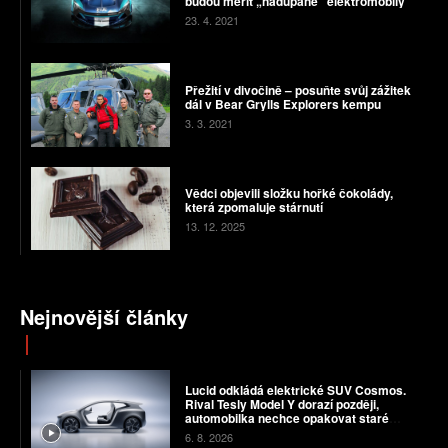
budou měřit „nadupané“ elektromobily
23. 4. 2021
Přežití v divočině – posuňte svůj zážitek
dál v Bear Grylls Explorers kempu
3. 3. 2021
Vědci objevili složku hořké čokolády,
která zpomaluje stárnutí
13. 12. 2025
Nejnovější články
Lucid odkládá elektrické SUV Cosmos.
Rival Tesly Model Y dorazí později,
automobilka nechce opakovat staré
chyby
6. 8. 2026