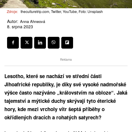
Zdroje:
theculturetrip.com, Twitter, YouTube, Foto: Unsplash
Autor:
Anna Ahneová
8. srpna 2023
Reklama
Lesotho, které se nachází ve střední části
Jihoafrické republiky, je díky své vysoké nadmořské
výšce často nazýváno „královstvím na obloze“. Jaká
tajemství a mýtické duchy skrývají tyto éterické
hory, kde mezi vrcholy vítr šeptá příběhy o
okřídlených dracích a rohatých satyrech?