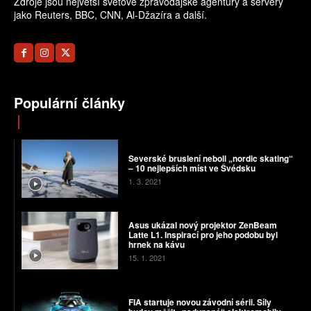
Zdroje jsou největší světové zpravodajské agentury a servery
jako Reuters, BBC, CNN, Al-Džazíra a další.
Populární články
Severské bruslení neboli „nordic skating“
– 10 nejlepších míst ve Švédsku
1. 3. 2021
Asus ukázal nový projektor ZenBeam
Latte L1. Inspirací pro jeho podobu byl
hrnek na kávu
15. 1. 2021
FIA startuje novou závodní sérii. Síly