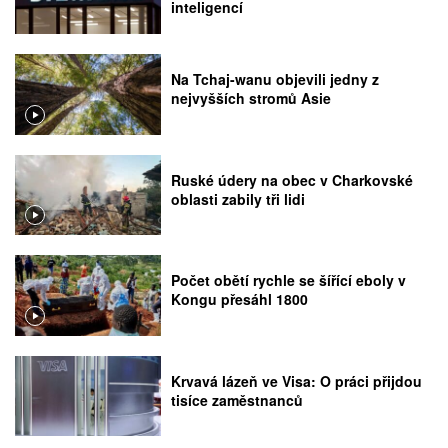
inteligencí
Na Tchaj-wanu objevili jedny z
nejvyšších stromů Asie
Ruské údery na obec v Charkovské
oblasti zabily tři lidi
Počet obětí rychle se šířící eboly v
Kongu přesáhl 1800
Krvavá lázeň ve Visa: O práci přijdou
tisíce zaměstnanců