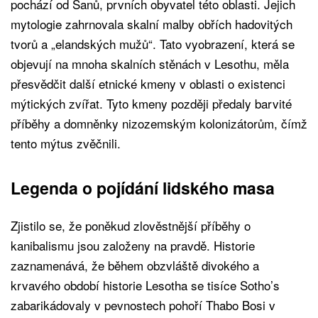
pochází od Sanů, prvních obyvatel této oblasti. Jejich
mytologie zahrnovala skalní malby obřích hadovitých
tvorů a „elandských mužů“. Tato vyobrazení, která se
objevují na mnoha skalních stěnách v Lesothu, měla
přesvědčit další etnické kmeny v oblasti o existenci
mýtických zvířat. Tyto kmeny později předaly barvité
příběhy a domněnky nizozemským kolonizátorům, čímž
tento mýtus zvěčnili.
Legenda o pojídání lidského masa
Zjistilo se, že poněkud zlověstnější příběhy o
kanibalismu jsou založeny na pravdě. Historie
zaznamenává, že během obzvláště divokého a
krvavého období historie Lesotha se tisíce Sotho’s
zabarikádovaly v pevnostech pohoří Thabo Bosi v