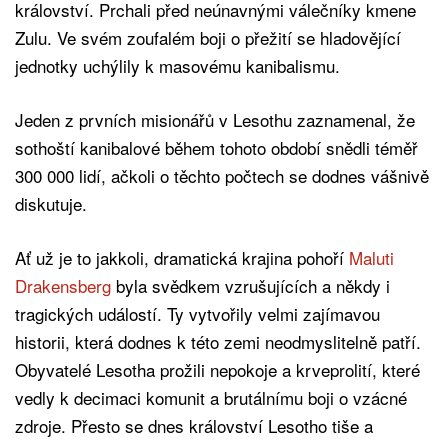
království. Prchali před neúnavnými válečníky kmene
Zulu. Ve svém zoufalém boji o přežití se hladovějící
jednotky uchýlily k masovému kanibalismu.
Jeden z prvních misionářů v Lesothu zaznamenal, že
sothoští kanibalové během tohoto období snědli téměř
300 000 lidí, ačkoli o těchto počtech se dodnes vášnivě
diskutuje.
Ať už je to jakkoli, dramatická krajina pohoří
Maluti
Drakensberg
byla svědkem vzrušujících a někdy i
tragických událostí. Ty vytvořily velmi zajímavou
historii, která dodnes k této zemi neodmyslitelně patří.
Obyvatelé Lesotha prožili nepokoje a krveprolití, které
vedly k decimaci komunit a brutálnímu boji o vzácné
zdroje. Přesto se dnes království Lesotho tiše a