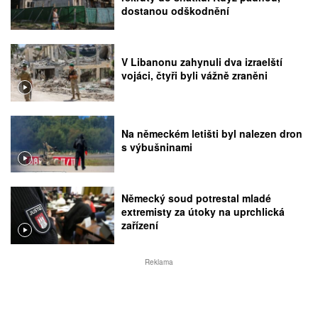
dostanou odškodnění
V Libanonu zahynuli dva izraelští
vojáci, čtyři byli vážně zraněni
Na německém letišti byl nalezen dron
s výbušninami
Německý soud potrestal mladé
extremisty za útoky na uprchlická
zařízení
Reklama