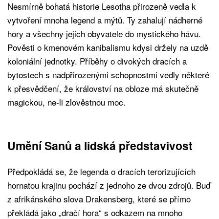
Nesmírně bohatá historie Lesotha přirozeně vedla k
vytvoření mnoha legend a mýtů. Ty zahalují nádherné
hory a všechny jejich obyvatele do mystického hávu.
Pověsti o kmenovém kanibalismu kdysi držely na uzdě
koloniální jednotky. Příběhy o divokých dracích a
bytostech s nadpřirozenými schopnostmi vedly některé
k přesvědčení, že království na obloze má skutečně
magickou, ne-li zlověstnou moc.
Umění Sanů a lidská představivost
Předpokládá se, že legenda o dracích terorizujících
hornatou krajinu pochází z jednoho ze dvou zdrojů. Buď
z afrikánského slova Drakensberg, které se přímo
překládá jako „dračí hora“ s odkazem na mnoho