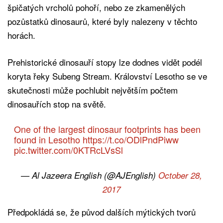
špičatých vrcholů pohoří, nebo ze zkamenělých
pozůstatků dinosaurů, které byly nalezeny v těchto
horách.
Prehistorické dinosauří stopy lze dodnes vidět podél
koryta řeky Subeng Stream. Království Lesotho se ve
skutečnosti může pochlubit největším počtem
dinosauřích stop na světě.
One of the largest dinosaur footprints has been
found in Lesotho
https://t.co/ODlPndPiww
pic.twitter.com/0KTRcLVsSl
— Al Jazeera English (@AJEnglish)
October 28,
2017
Předpokládá se, že původ dalších mýtických tvorů