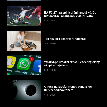
EA FC 27 má splnit přání fanoušků. Do
hry se vrací skenování vlastní tváře
6. 8. 2026
Top tipy pro cestování nalehko
5. 8. 2026
WhatsApp umožní označit všechny členy
skupiny najednou
5. 8. 2026
Otřesy na Měsíci mohou odhalit led
ukrytý pod povrchem
4. 8. 2026