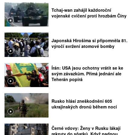
Tchaj-wan zahájil každoroční
vojenské cvičení proti hrozbám Číny
Japonská Hirošima si připomněla 81.
výročí svržení atomové bomby
Írán: USA jsou ochotny vrátit se ke
svým závazkům. Přímá jednání ale
Teherán popírá
Rusko hlásí zneškodnění 605
ukrajinských dronů během noci
Černé vdovy: Ženy v Rusku lákají
rekruty do sňatků. Když padnou,