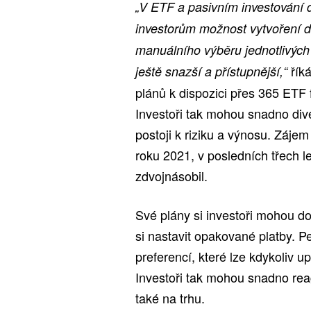
„V ETF a pasivním investování d
investorům možnost vytvoření di
manuálního výběru jednotlivých n
říká
ještě snazší a přístupnější,“
plánů k dispozici přes 365 ETF f
Investoři tak mohou snadno dive
postoji k riziku a výnosu. Záje
roku 2021, v posledních třech l
zdvojnásobil.
Své plány si investoři mohou d
si nastavit opakované platby. P
preferencí, které lze kdykoliv up
Investoři tak mohou snadno rea
také na trhu.