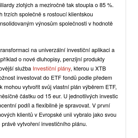
iliardy zlotých a meziročně tak stoupla o 85 %.
 trzích společně s rostoucí klientskou
onsolidovaným výnosům společnosti v hodnotě
ansformaci na univerzální investiční aplikaci a
apříklad o nové dluhopisy, penzijní produkty
ovější služba
Investiční plány
, kterou u XTB
možnost investovat do ETF fondů podle předem
ak mohou vytvořit svůj vlastní plán výběrem ETF,
ěsíčně částku od 15 eur. U jednotlivých investic
centní podíl a flexibilně je spravovat. V první
 nových klientů v Evropské unii vybralo jako svou
 právě vytvoření investičního plánu.