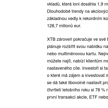
vkladů, která loni dosáhla 1,9 m
Dlouhodobé trendy na akciových
základnou vedly k rekordním k
128,7 milionů eur.
XTB zároveň pokračuje ve své tr
plánuje rozšířit svou nabídku n
nebo multiměnovou kartu. Nejn
můžete najít, nabízí klientům 
nastaveného cíle. Investoři si t
o které má zájem a investovat m
se dá také libovolně nastavit pro
čtvrtletí letošního roku si 78 %
první transakci akcie, ETF nebo