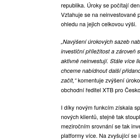
republika. Úroky se počítají den
Vztahuje se na neinvestované pr
ohledu na jejich celkovou výši.
„Navýšení úrokových sazeb nabí
investiční příležitost a zároveň 
aktivně neinvestují. Stále více l
chceme nabídnout další přidano
komentuje zvýšení úroko
začít,“
obchodní ředitel XTB pro Česk
I díky novým funkcím získala s
nových klientů, stejně tak stoupl
meziročním srovnání se tak inve
platformy více. Na zvyšující se 