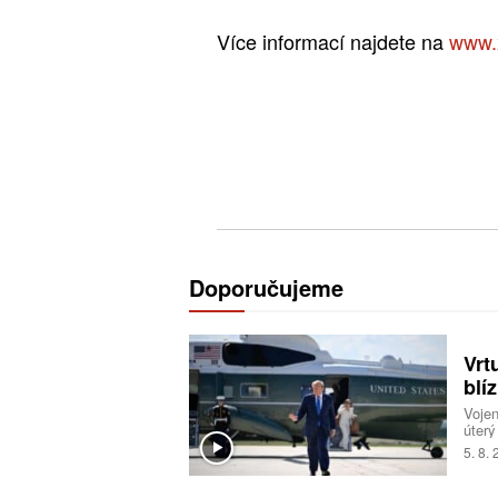
Více informací najdete na
www.
Doporučujeme
Vrt
blí
Voje
úterý
start
5. 8.
ameri
nebyl
incid