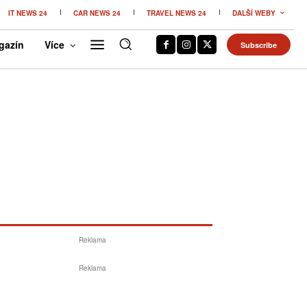
IT NEWS 24
CAR NEWS 24
TRAVEL NEWS 24
DALŠÍ WEBY
gazín
Více
Subscribe
Reklama
Reklama