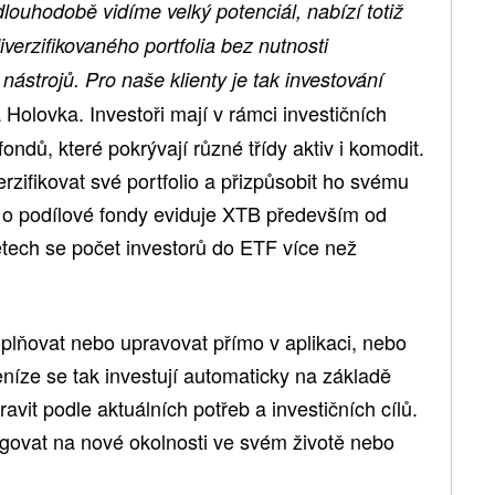
louhodobě vidíme velký potenciál, nabízí totiž
verzifikovaného portfolia bez nutnosti
ástrojů. Pro naše klienty je tak investování
 Holovka. Investoři mají v rámci investičních
ondů, které pokrývají různé třídy aktiv i komodit.
rzifikovat své portfolio a přizpůsobit ho svému
m o podílové fondy eviduje XTB především od
etech se počet investorů do ETF více než
oplňovat nebo upravovat přímo v aplikaci, nebo
eníze se tak investují automaticky na základě
ravit podle aktuálních potřeb a investičních cílů.
govat na nové okolnosti ve svém životě nebo