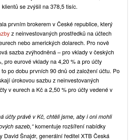
klientů se zvýšil na 378,5 tisíc.
tala prvním brokerem v České republice, který
azby
z neinvestovaných prostředků na účtech
eurech nebo amerických dolarech. Pro nově
oková sazba zvýhodněná – pro vklady v českých
, pro eurové vklady na 4,20 % a pro účty
 to po dobu prvních 90 dnů od založení účtu. Po
získají úrokovou sazbu z neinvestovaných
účty v eurech a Kč a 2,50 % pro účty vedené v
 účty právě v Kč, chtěli jsme, aby i oni mohli
komentuje rozšíření nabídky
kových sazeb,“
 David Šnajdr, generální ředitel XTB Česká