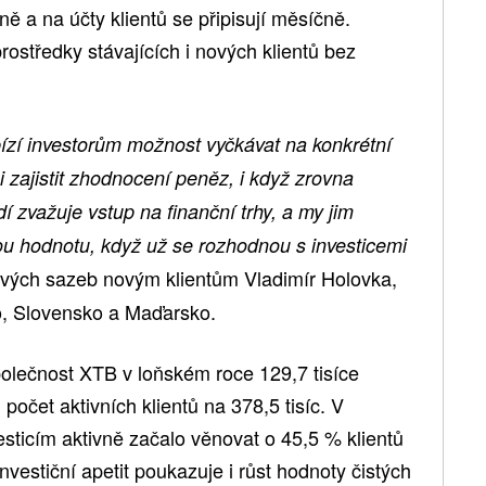
ně a na účty klientů se připisují měsíčně.
ostředky stávajících i nových klientů bez
zí investorům možnost vyčkávat na konkrétní
si zajistit zhodnocení peněz, i když zrovna
idí zvažuje vstup na finanční trhy, a my jim
u hodnotu, když už se rozhodnou s investicemi
vých sazeb novým klientům Vladimír Holovka,
o, Slovensko a Maďarsko.
polečnost XTB v loňském roce 129,7 tisíce
 počet aktivních klientů na 378,5 tisíc. V
sticím aktivně začalo věnovat o 45,5 % klientů
investiční apetit poukazuje i růst hodnoty čistých