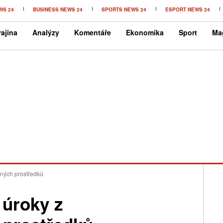
WS 24
BUSINESS NEWS 24
SPORTS NEWS 24
ESPORT NEWS 24
ajina
Analýzy
Komentáře
Ekonomika
Sport
Ma
aných prostředků
 úroky z