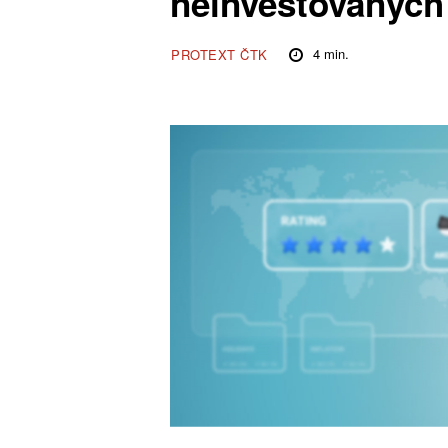
neinvestovaných
4
min.
PROTEXT ČTK