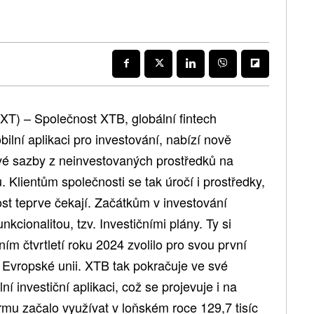
T) – Společnost XTB, globální fintech
bilní aplikaci pro investování, nabízí nově
vé sazby z neinvestovaných prostředků na
 Klientům společnosti se tak úročí i prostředky,
tost teprve čekají. Začátkům v investování
cionalitou, tzv. Investičními plány. Ty si
ím čtvrtletí roku 2024 zvolilo pro svou první
 Evropské unii. XTB tak pokračuje ve své
ní investiční aplikaci, což se projevuje i na
ormu začalo využívat v loňském roce 129,7 tisíc