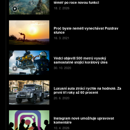
téměř po roce novou funkci
18. 2. 2026
Proč byste neměli vynechávat Pozdrav
slunce
16. 3. 2021
Vědci objevili 500 metrů vysoký
samostatně stojící korálový útes
30. 10. 2020
Luxusní auta ztrácí rychle na hodnotě. Za
první tři roky až 60 procent
20. 6. 2020
Instagram nově umožňuje upravovat
komentáře
10. 4. 2026