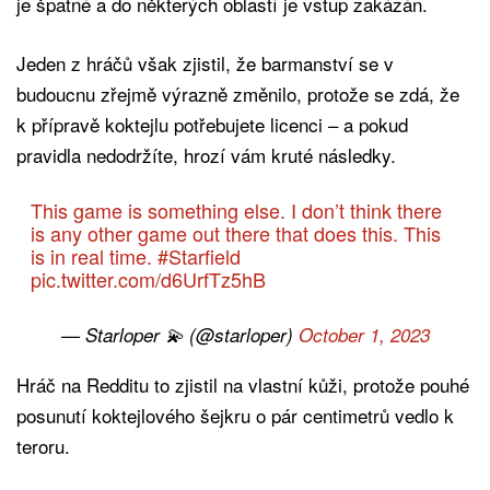
je špatné a do některých oblastí je vstup zakázán.
Jeden z hráčů však zjistil, že barmanství se v
budoucnu zřejmě výrazně změnilo, protože se zdá, že
k přípravě koktejlu potřebujete licenci – a pokud
pravidla nedodržíte, hrozí vám kruté následky.
This game is something else. I don’t think there
is any other game out there that does this. This
is in real time.
#Starfield
pic.twitter.com/d6UrfTz5hB
— Starloper 💫 (@starloper)
October 1, 2023
Hráč na Redditu to zjistil na vlastní kůži, protože pouhé
posunutí koktejlového šejkru o pár centimetrů vedlo k
teroru.