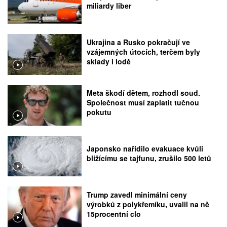
miliardy liber
Ukrajina a Rusko pokračují ve
vzájemných útocích, terčem byly
sklady i lodě
Meta škodí dětem, rozhodl soud.
Společnost musí zaplatit tučnou
pokutu
Japonsko nařídilo evakuace kvůli
blížícímu se tajfunu, zrušilo 500 letů
Trump zavedl minimální ceny
výrobků z polykřemíku, uvalil na ně
15procentní clo