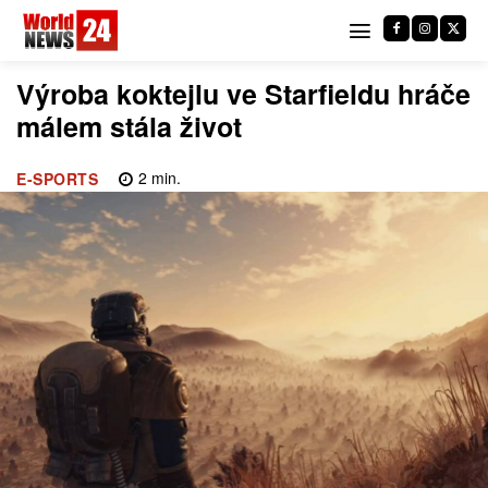
Výroba koktejlu ve Starfieldu hráče
málem stála život
2
min.
E-SPORTS