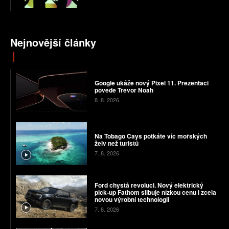
Nejnovější články
Google ukáže nový Pixel 11. Prezentaci
povede Trevor Noah
8. 8. 2026
Na Tobago Cays potkáte víc mořských
želv než turistů
7. 8. 2026
Ford chystá revoluci. Nový elektrický
pick-up Fathom slibuje nízkou cenu i zcela
novou výrobní technologii
7. 8. 2026