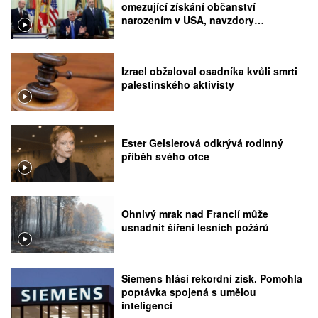
omezující získání občanství
narozením v USA, navzdory
rozhodnutí Nejvyššího soudu
Izrael obžaloval osadníka kvůli smrti
palestinského aktivisty
Ester Geislerová odkrývá rodinný
příběh svého otce
Ohnivý mrak nad Francií může
usnadnit šíření lesních požárů
Siemens hlásí rekordní zisk. Pomohla
poptávka spojená s umělou
inteligencí