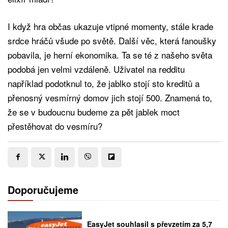
I když hra občas ukazuje vtipné momenty, stále krade
srdce hráčů všude po světě. Další věc, která fanoušky
pobavila, je herní ekonomika. Ta se té z našeho světa
podobá jen velmi vzdáleně. Uživatel na redditu
například podotknul to, že jablko stojí sto kreditů a
přenosný vesmírný domov jich stojí 500. Znamená to,
že se v budoucnu budeme za pět jablek moct
přestěhovat do vesmíru?
Doporučujeme
EasyJet souhlasil s převzetím za 5,7