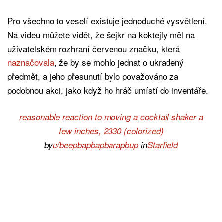
Pro všechno to veselí existuje jednoduché vysvětlení.
Na videu můžete vidět, že šejkr na koktejly měl na
uživatelském rozhraní červenou značku, která
naznačovala
, že by se mohlo jednat o ukradený
předmět, a jeho přesunutí bylo považováno za
podobnou akci, jako když ho hráč umístí do inventáře.
reasonable reaction to moving a cocktail shaker a
few inches, 2330 (colorized)
by
u/beepbapbapbarapbup
in
Starfield