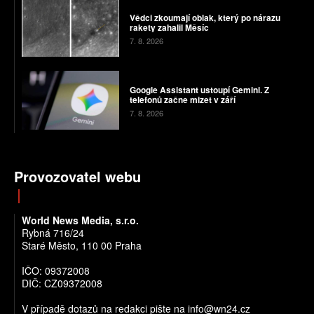
Vědci zkoumají oblak, který po nárazu
rakety zahalil Měsíc
7. 8. 2026
Google Assistant ustoupí Gemini. Z
telefonů začne mizet v září
7. 8. 2026
Provozovatel webu
World News Media, s.r.o.
Rybná 716/24
Staré Město, 110 00 Praha
IČO: 09372008
DIČ: CZ09372008
V případě dotazů na redakci pište na info@wn24.cz