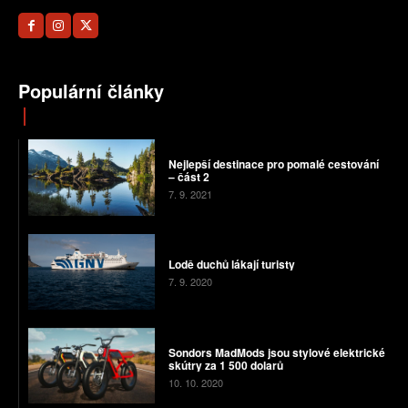
Populární články
Nejlepší destinace pro pomalé cestování
– část 2
7. 9. 2021
Lodě duchů lákají turisty
7. 9. 2020
Sondors MadMods jsou stylové elektrické
skútry za 1 500 dolarů
10. 10. 2020