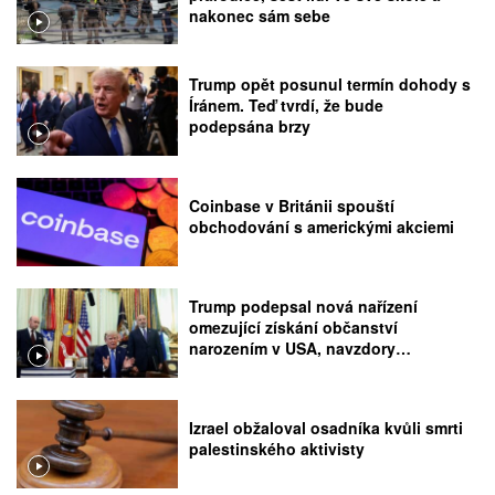
nakonec sám sebe
Trump opět posunul termín dohody s
Íránem. Teď tvrdí, že bude
podepsána brzy
Coinbase v Británii spouští
obchodování s americkými akciemi
Trump podepsal nová nařízení
omezující získání občanství
narozením v USA, navzdory
rozhodnutí Nejvyššího soudu
Izrael obžaloval osadníka kvůli smrti
palestinského aktivisty