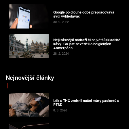
Google po dlouhé době přepracovává
svůj vyhledávač
30. 9. 2022
Nejkrásnější nádraží či největší skladiště
kávy: Co jste nevěděli o belgických
Antverpách
28. 2. 2024
Nejnovější články
Lék s THC zmírnil noční můry pacientů s
PTSD
8. 8. 2026