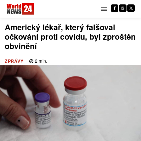
Americký lékař, který falšoval
očkování proti covidu, byl zproštěn
obvinění
2
min.
ZPRÁVY