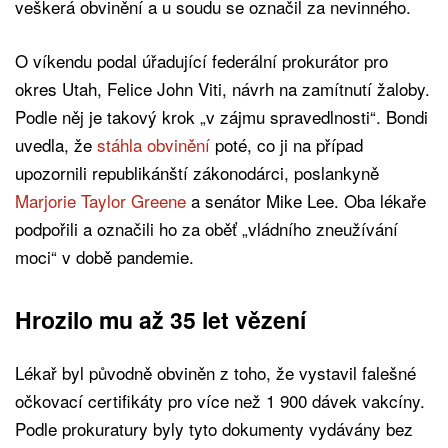
veškerá obvinění a u soudu se označil za nevinného.
O víkendu podal úřadující federální prokurátor pro
okres Utah, Felice John Viti, návrh na zamítnutí žaloby.
Podle něj je takový krok „v zájmu spravedlnosti“. Bondi
uvedla, že
stáhla obvinění
poté, co ji na případ
upozornili republikánští zákonodárci, poslankyně
Marjorie Taylor Greene
a senátor Mike Lee. Oba lékaře
podpořili a označili ho za oběť „vládního zneužívání
moci“ v době pandemie.
Hrozilo mu až 35 let vězení
Lékař byl původně obviněn z toho, že vystavil falešné
očkovací certifikáty pro více než 1 900 dávek vakcíny.
Podle prokuratury byly tyto dokumenty vydávány bez