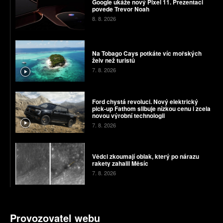
Google ukáže nový Pixel 11. Prezentaci
povede Trevor Noah
8. 8. 2026
Na Tobago Cays potkáte víc mořských
želv než turistů
7. 8. 2026
Ford chystá revoluci. Nový elektrický
pick-up Fathom slibuje nízkou cenu i zcela
novou výrobní technologii
7. 8. 2026
Vědci zkoumají oblak, který po nárazu
rakety zahalil Měsíc
7. 8. 2026
Provozovatel webu