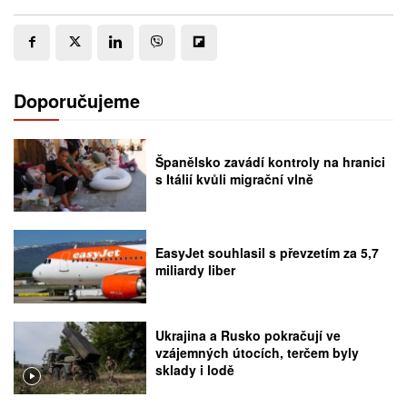
Doporučujeme
Španělsko zavádí kontroly na hranici
s Itálií kvůli migrační vlně
EasyJet souhlasil s převzetím za 5,7
miliardy liber
Ukrajina a Rusko pokračují ve
vzájemných útocích, terčem byly
sklady i lodě