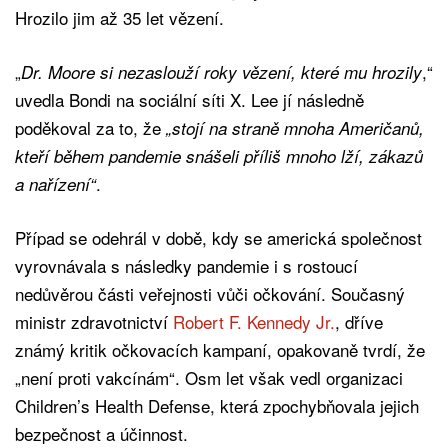
Hrozilo jim až 35 let vězení.
„
,“
Dr. Moore si nezaslouží roky vězení, které mu hrozily
uvedla Bondi na sociální síti X. Lee jí následně
poděkoval za to, že
„stojí na straně mnoha Američanů,
kteří během pandemie snášeli příliš mnoho lží, zákazů
.
a nařízení“
Případ se odehrál v době, kdy se americká společnost
vyrovnávala s následky pandemie i s rostoucí
nedůvěrou části veřejnosti vůči očkování. Současný
ministr zdravotnictví
Robert F. Kennedy Jr.
, dříve
známý kritik očkovacích kampaní, opakovaně tvrdí, že
„není proti vakcínám“. Osm let však vedl organizaci
Children’s Health Defense, která zpochybňovala jejich
bezpečnost a účinnost.