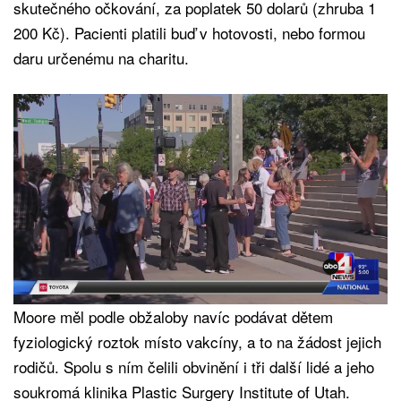
skutečného očkování, za poplatek 50 dolarů (zhruba 1
200 Kč). Pacienti platili buď v hotovosti, nebo formou
daru určenému na charitu.
Moore měl podle obžaloby navíc podávat dětem
fyziologický roztok místo vakcíny, a to na žádost jejich
rodičů. Spolu s ním čelili obvinění i tři další lidé a jeho
soukromá klinika Plastic Surgery Institute of Utah.