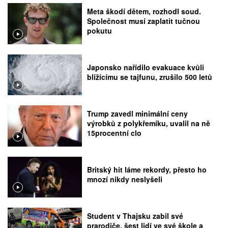
Meta škodí dětem, rozhodl soud.
Společnost musí zaplatit tučnou
pokutu
Japonsko nařídilo evakuace kvůli
blížícímu se tajfunu, zrušilo 500 letů
Trump zavedl minimální ceny
výrobků z polykřemíku, uvalil na ně
15procentní clo
Britský hit láme rekordy, přesto ho
mnozí nikdy neslyšeli
Student v Thajsku zabil své
prarodiče, šest lidí ve své škole a