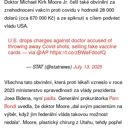
Doktor Michael Kirk Moore Jr. čelil také obvinění za
znehodnocení vakcín proti covidu v hodnotě 28 000
dolarů (cca 670 000 Kč) a ze spiknutí s cílem podvést
vládu USA.
U.S. drops charges against doctor accused of
throwing away Covid shots, selling fake vaccine
cards — via
@AP
https://t.co/zBWaFdoofQ
— STAT (@statnews)
July 13, 2025
Všechna tato obvinění, která proti lékaři vzneslo v roce
2023 ministerstvo spravedlnosti za vlády prezidenta
Joea Bidena, nyní
padla
. Generální prokurátorka
Pam
Bondi
uvedla, že doktor Moore „dal svým pacientům na
výběr, když jim federální vláda takovou možnost
nedala“. Moore, plastický chirurg z Utahu, tehdy popřel