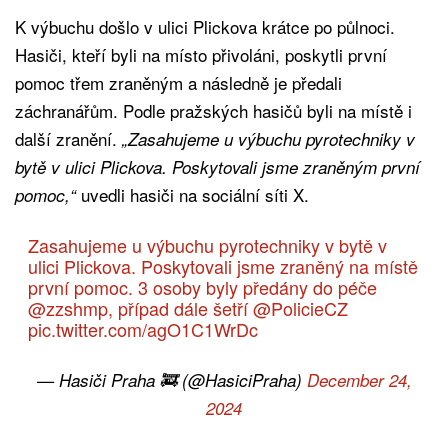
K výbuchu došlo v ulici Plickova krátce po půlnoci.
Hasiči, kteří byli na místo přivoláni, poskytli první
pomoc třem zraněným a následně je předali
záchranářům. Podle pražských hasičů byli na místě i
další zranění.
„Zasahujeme u výbuchu pyrotechniky v
bytě v ulici Plickova. Poskytovali jsme zraněným první
uvedli hasiči na sociální síti X.
pomoc,“
Zasahujeme u výbuchu pyrotechniky v bytě v
ulici Plickova. Poskytovali jsme zraněný na místě
první pomoc. 3 osoby byly předány do péče
@zzshmp
, případ dále šetří
@PolicieCZ
pic.twitter.com/agO1C1WrDc
— Hasiči Praha 🚒 (@HasiciPraha)
December 24,
2024