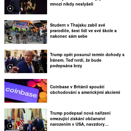
mnozí nikdy neslyšeli
Student v Thajsku zabil své
prarodiče, šest lidí ve své škole a
nakonec sám sebe
Trump opět posunul termín dohody s
Íránem. Teď tvrdí, že bude
podepsána brzy
Coinbase v Británii spouští
obchodování s americkými akciemi
Trump podepsal nová nařízení
omezující získání občanství
narozením v USA, navzdory
rozhodnutí Nejvyššího soudu