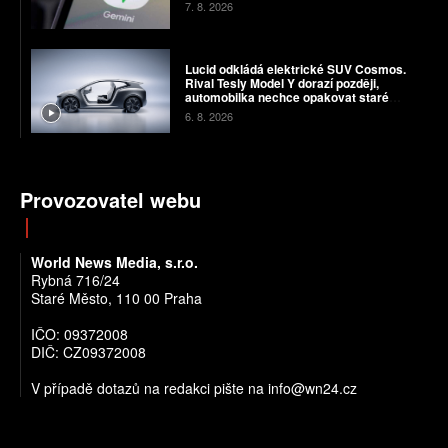
7. 8. 2026
Lucid odkládá elektrické SUV Cosmos.
Rival Tesly Model Y dorazí později,
automobilka nechce opakovat staré
chyby
6. 8. 2026
Provozovatel webu
World News Media, s.r.o.
Rybná 716/24
Staré Město, 110 00 Praha
IČO: 09372008
DIČ: CZ09372008
V případě dotazů na redakci pište na info@wn24.cz