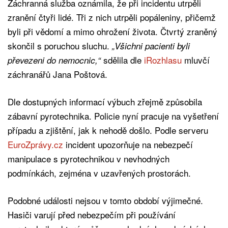
Záchranná služba oznámila, že při incidentu utrpěli
zranění čtyři lidé. Tři z nich utrpěli popáleniny, přičemž
byli při vědomí a mimo ohrožení života. Čtvrtý zraněný
skončil s poruchou sluchu.
„Všichni pacienti byli
sdělila dle
iRozhlasu
mluvčí
převezeni do nemocnic,“
záchranářů Jana Poštová.
Dle dostupných informací výbuch zřejmě způsobila
zábavní pyrotechnika. Policie nyní pracuje na vyšetření
případu a zjištění, jak k nehodě došlo. Podle serveru
EuroZprávy.cz
incident upozorňuje na nebezpečí
manipulace s pyrotechnikou v nevhodných
podmínkách, zejména v uzavřených prostorách.
Podobné události nejsou v tomto období výjimečné.
Hasiči varují před nebezpečím při používání