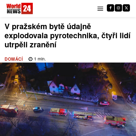
V pražském bytě údajně
explodovala pyrotechnika, čtyři lidí
utrpěli zranění
1
min.
DOMÁCÍ