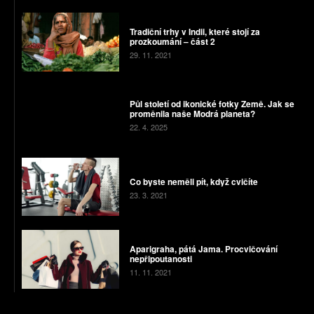
Tradiční trhy v Indii, které stojí za
prozkoumání – část 2
29. 11. 2021
Půl století od ikonické fotky Země. Jak se
proměnila naše Modrá planeta?
22. 4. 2025
Co byste neměli pít, když cvičíte
23. 3. 2021
Aparigraha, pátá Jama. Procvičování
nepřipoutanosti
11. 11. 2021