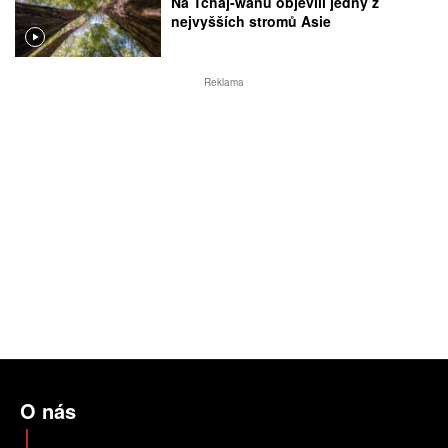
Na Tchaj-wanu objevili jedny z
nejvyšších stromů Asie
Reklama
O nás