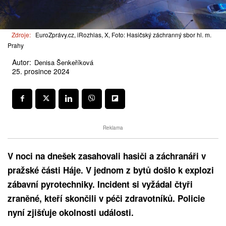
Zdroje:
EuroZprávy.cz, iRozhlas, X, Foto: Hasičský záchranný sbor hl. m.
Prahy
Autor:
Denisa Šenkeříková
25. prosince 2024
Reklama
V noci na dnešek zasahovali hasiči a záchranáři v
pražské části Háje. V jednom z bytů došlo k explozi
zábavní pyrotechniky. Incident si vyžádal čtyři
zraněné, kteří skončili v péči zdravotníků. Policie
nyní zjišťuje okolnosti události.