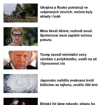
Ukrajina a Rusko pokračují ve
vzájemných útocích, terčem byly
sklady i lodě
Meta škodí dětem, rozhodl soud.
Společnost musí zaplatit tučnou
pokutu
Trump zavedl minimální ceny
výrobků z polykřemíku, uvalil na ně
15procentní clo
Japonsko nařídilo evakuace kvůli
blížícímu se tajfunu, zrušilo 500 letů
Britský hit láme rekordy, přesto ho