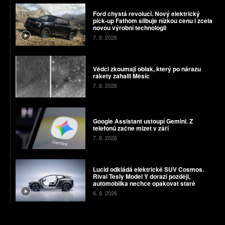
Ford chystá revoluci. Nový elektrický
pick-up Fathom slibuje nízkou cenu i zcela
novou výrobní technologii
7. 8. 2026
Vědci zkoumají oblak, který po nárazu
rakety zahalil Měsíc
7. 8. 2026
Google Assistant ustoupí Gemini. Z
telefonů začne mizet v září
7. 8. 2026
Lucid odkládá elektrické SUV Cosmos.
Rival Tesly Model Y dorazí později,
automobilka nechce opakovat staré
chyby
6. 8. 2026