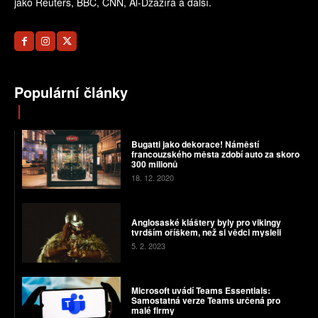
jako Reuters, BBC, CNN, Al-Džazíra a další.
Populární články
Bugatti jako dekorace! Náměstí
francouzského města zdobí auto za skoro
300 milionů
18. 12. 2020
Anglosaské kláštery byly pro vikingy
tvrdším oříškem, než si vědci mysleli
5. 2. 2023
Microsoft uvádí Teams Essentials:
Samostatná verze Teams určená pro
malé firmy