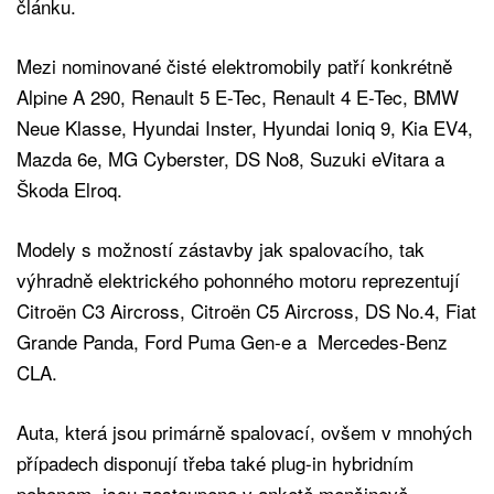
článku.
Mezi nominované čisté elektromobily patří konkrétně
Alpine A 290, Renault 5 E-Tec, Renault 4 E-Tec, BMW
Neue Klasse, Hyundai Inster, Hyundai Ioniq 9, Kia EV4,
Mazda 6e, MG Cyberster, DS No8, Suzuki eVitara a
Škoda Elroq.
Modely s možností zástavby jak spalovacího, tak
výhradně elektrického pohonného motoru reprezentují
Citroën C3 Aircross, Citroën C5 Aircross, DS No.4, Fiat
Grande Panda, Ford Puma Gen-e a Mercedes-Benz
CLA.
Auta, která jsou primárně spalovací, ovšem v mnohých
případech disponují třeba také plug-in hybridním
pohonem, jsou zastoupena v anketě menšinově.