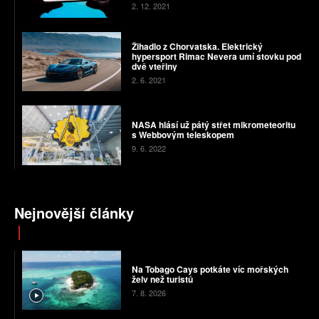
2. 12. 2021
Žihadlo z Chorvatska. Elektrický
hypersport Rimac Nevera umí stovku pod
dvě vteřiny
2. 6. 2021
NASA hlásí už pátý střet mikrometeoritu
s Webbovým teleskopem
9. 6. 2022
Nejnovější články
Na Tobago Cays potkáte víc mořských
želv než turistů
7. 8. 2026