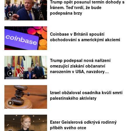
Trump opět posunul termín dohody s
Íránem. Teď tvrdí, že bude
podepsána brzy
Coinbase v Británii spouští
obchodování s americkými akciemi
Trump podepsal nová nařízení
omezující získání občanství
narozením v USA, navzdory
rozhodnutí Nejvyššího soudu
Izrael obžaloval osadníka kvůli smrti
palestinského aktivisty
Ester Geislerová odkrývá rodinný
příběh svého otce