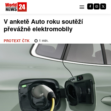
V anketě Auto roku soutěží
převážně elektromobily
1
min.
PROTEXT ČTK