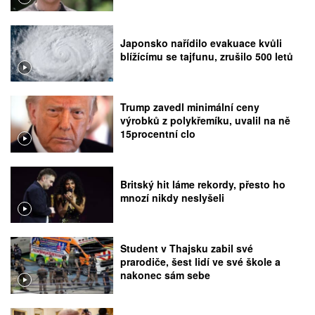
Japonsko nařídilo evakuace kvůli
blížícímu se tajfunu, zrušilo 500 letů
Trump zavedl minimální ceny
výrobků z polykřemíku, uvalil na ně
15procentní clo
Britský hit láme rekordy, přesto ho
mnozí nikdy neslyšeli
Student v Thajsku zabil své
prarodiče, šest lidí ve své škole a
nakonec sám sebe