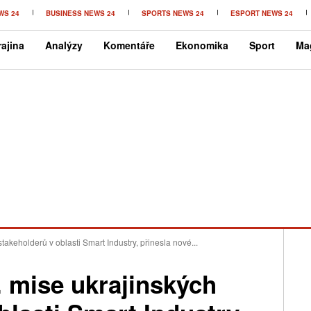
WS 24
BUSINESS NEWS 24
SPORTS NEWS 24
ESPORT NEWS 24
ajina
Analýzy
Komentáře
Ekonomika
Sport
Ma
akeholderů v oblasti Smart Industry, přinesla nové...
 mise ukrajinských