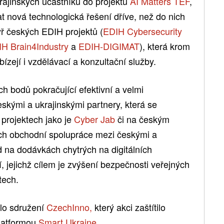
rajinských účastníků do projektu
AI Matters TEF
,
t nová technologická řešení dříve, než do nich
tyř českých EDIH projektů (
EDIH Cybersecurity
H Brain4Industry
a
EDIH-DIGIMAT
), která krom
bízejí i vzdělávací a konzultační služby.
ch bodů pokračující efektivní a velmi
skými a ukrajinskými partnery, která se
 projektech jako je
Cyber Jab
či na českým
h obchodní spolupráce mezi českými a
d na dodávkách chytrých na digitálních
, jejichž cílem je zvýšení bezpečnosti veřejných
tech.
lo sdružení
CzechInno,
který akci zaštítilo
platformou
Smart Ukraine
.