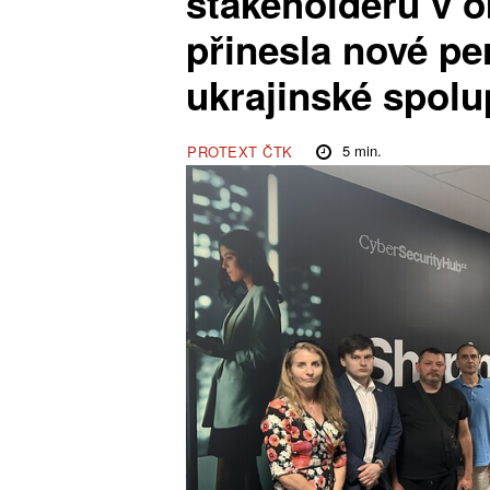
stakeholderů v o
přinesla nové pe
ukrajinské spolu
5
min.
PROTEXT ČTK