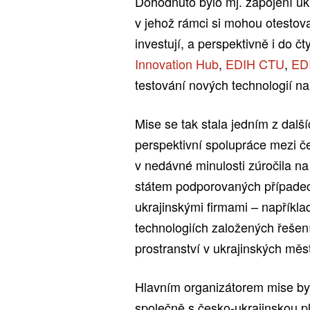
Dohodnuto bylo mj. zapojení uk
v jehož rámci si mohou otestova
investují, a perspektivně i do č
Innovation Hub
,
EDIH CTU
,
EDI
testování nových technologií na
Mise se tak stala jedním z další
perspektivní spolupráce mezi če
v nedávné minulosti zúročila na
státem podporovaných případec
ukrajinskými firmami – napříkla
technologiích založených řešení
prostranství v ukrajinských měs
Hlavním organizátorem mise by
společně s česko-ukrajinskou 