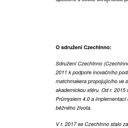
O sdružení CzechInno:
Sdružení CzechInno (CzechInno,
2011 k podpoře inovačního podni
matchmakera propojujícího ve s
akademickou sféru. Od r. 2015 s
Průmyslem 4.0 a implementací di
běžného života.
V r. 2017 se CzechInno stalo z