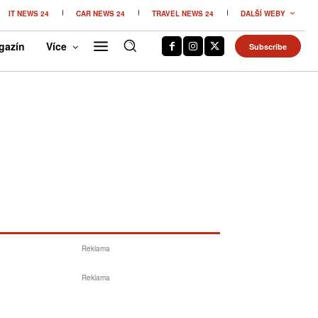
IT NEWS 24
CAR NEWS 24
TRAVEL NEWS 24
DALŠÍ WEBY
gazín
Více
Subscribe
Reklama
Reklama