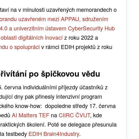
 staví na v minulosti uzavřených memorandech o
orandu uzavřeném mezi APPAU, sdružením
4.0 a univerzitním ústavem CyberSecurity Hub
oblasti digitálních inovací
z roku 2022 a
du o spolupráci
v rámci EDIH projektů z roku
řivítání po špičkovou vědu
. června individuálními příjezdy účastníků z
dující dny pak přinesly intenzivní program
ického know-how: dopoledne středy 17. června
tbedů
AI Matters TEF
na
CIIRC ČVUT
, kde
raktických školení. Poté se delegace přesunula
ila testbedy
EDIH Brain4Industry
.