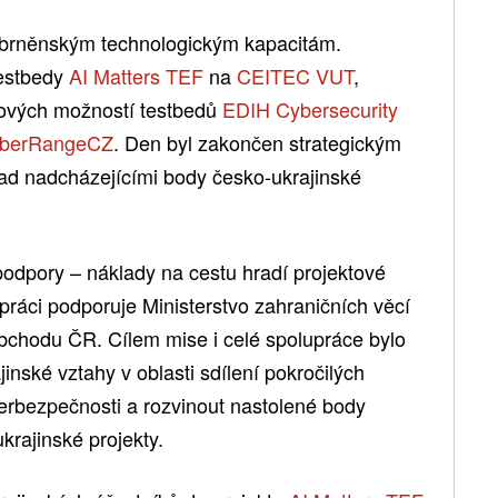
 brněnským technologickým kapacitám.
testbedy
AI Matters TEF
na
CEITEC VUT
,
kových možností testbedů
EDIH Cybersecurity
berRangeCZ
. Den byl zakončen strategickým
ad nadcházejícími body česko-ukrajinské
podpory – náklady na cestu hradí projektové
ci podporuje Ministerstvo zahraničních věcí
bchodu ČR. Cílem mise i celé spolupráce bylo
inské vztahy v oblasti sdílení pokročilých
erbezpečnosti a rozvinout nastolené body
krajinské projekty.