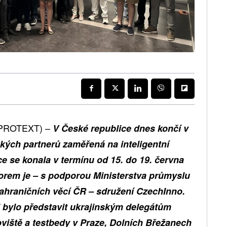
 (PROTEXT) –
V České republice dnes končí v
nských partnerů zaměřená na inteligentní
e se konala v termínu od 15. do 19. června
torem je – s podporou Ministerstva průmyslu
ahraničních věcí ČR – sdružení CzechInno.
 bylo představit ukrajinským delegátům
viště a testbedy v Praze, Dolních Břežanech