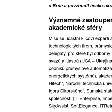
a Brně a povzbudit česko-ukr
Významné zastoupen
akademické sféry
Mise se účastní klíčoví experti 
technologických firem, průmyslo
delegáty, pro které byl odborný
svazů a klastrů (UCA – Ukrajin
podniků průmyslové automatizac
energetických systémů), akadem
Hitech“, Národní technická unive
Igora Sikorského“, Sumská státn
společností (IT-Enterprise, I
SkyAssist, SoftElegance, ITReta