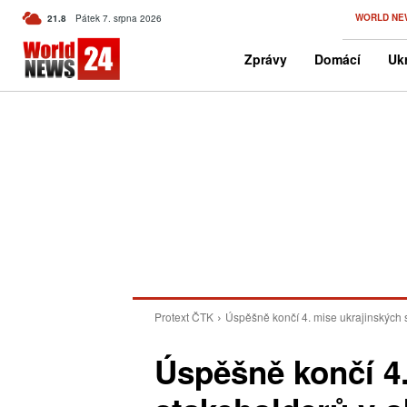
C
WORLD NE
21.8
Pátek 7. srpna 2026
Czech
Zprávy
Domácí
Ukr
Protext ČTK
Úspěšně končí 4. mise ukrajinských st
Úspěšně končí 4.