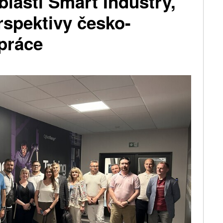
blasti Smart Industry,
rspektivy česko-
práce