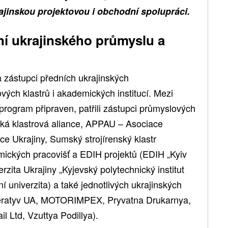
ajinskou projektovou i obchodní spolupráci.
í ukrajinského průmyslu a
a zástupci předních ukrajinských
vých klastrů i akademických institucí. Mezi
 program připraven, patřili zástupci průmyslových
ská klastrová aliance, APPAU – Asociace
e Ukrajiny, Sumský strojírenský klastr
ických pracovišť a EDIH projektů (EDIH „Kyiv
rzita Ukrajiny „Kyjevský polytechnický institut
í univerzita) a také jednotlivých ukrajinských
mperatyv UA, MOTORIMPEX, Pryvatna Drukarnya,
il Ltd, Vzuttya Podillya).