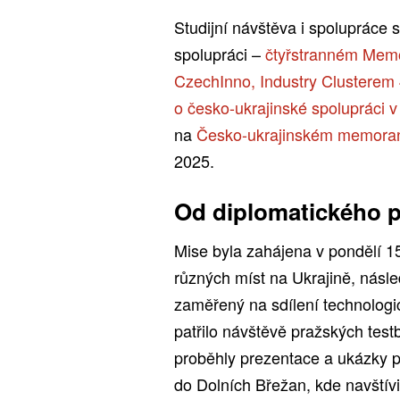
Studijní návštěva i spolupráce
spolupráci –
čtyřstranném Mem
CzechInno, Industry Clusterem 
o česko-ukrajinské spolupráci v 
na
Česko-ukrajinském memoran
2025.
Od diplomatického p
Mise byla zahájena v pondělí 15
různých míst na Ukrajině, násle
zaměřený na sdílení technolog
patřilo návštěvě pražských tes
proběhly prezentace a ukázky p
do Dolních Břežan, kde navštív