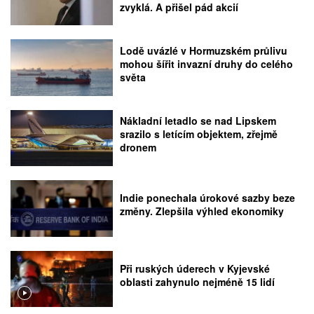
zvyklá. A přišel pád akcií
Lodě uvázlé v Hormuzském průlivu
mohou šířit invazní druhy do celého
světa
Nákladní letadlo se nad Lipskem
srazilo s letícím objektem, zřejmě
dronem
Indie ponechala úrokové sazby beze
změny. Zlepšila výhled ekonomiky
Při ruských úderech v Kyjevské
oblasti zahynulo nejméně 15 lidí