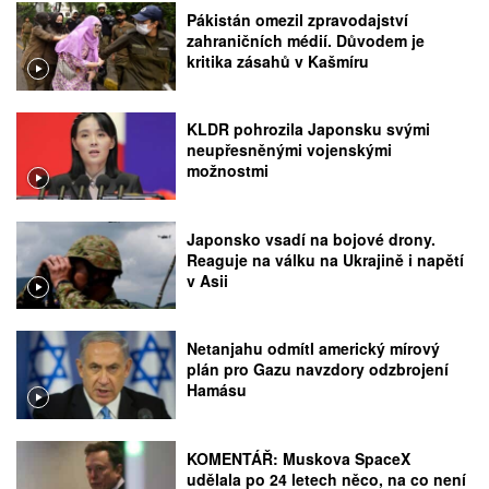
Pákistán omezil zpravodajství
zahraničních médií. Důvodem je
kritika zásahů v Kašmíru
KLDR pohrozila Japonsku svými
neupřesněnými vojenskými
možnostmi
Japonsko vsadí na bojové drony.
Reaguje na válku na Ukrajině i napětí
v Asii
Netanjahu odmítl americký mírový
plán pro Gazu navzdory odzbrojení
Hamásu
KOMENTÁŘ: Muskova SpaceX
udělala po 24 letech něco, na co není