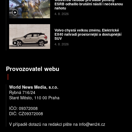
ESRB odhalilo brutální násilí i nečekanou
nahotu
4. 8. 2026
Volvo chystá velkou změnu. Elektrické
EX40 nahradí prostornější a dostupnější
SUV
4. 8. 2026
Provozovatel webu
World News Media, s.r.o.
Rybná 716/24
Staré Město, 110 00 Praha
IČO: 09372008
DIČ: CZ09372008
V případě dotazů na redakci pište na info@wn24.cz