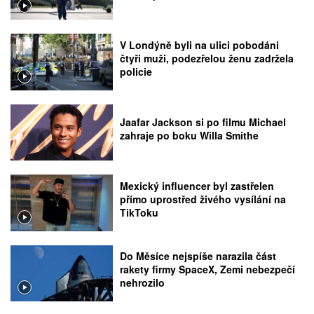
V Londýně byli na ulici pobodáni
čtyři muži, podezřelou ženu zadržela
policie
Jaafar Jackson si po filmu Michael
zahraje po boku Willa Smithe
Mexický influencer byl zastřelen
přímo uprostřed živého vysílání na
TikToku
Do Měsíce nejspíše narazila část
rakety firmy SpaceX, Zemi nebezpečí
nehrozilo