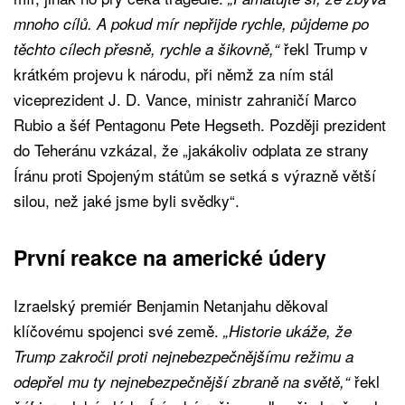
mnoho cílů. A pokud mír nepřijde rychle, půjdeme po
řekl Trump v
těchto cílech přesně, rychle a šikovně,“
krátkém projevu k národu, při němž za ním stál
viceprezident J. D. Vance, ministr zahraničí Marco
Rubio a šéf Pentagonu Pete Hegseth. Později prezident
do Teheránu vzkázal, že „jakákoliv odplata ze strany
Íránu proti Spojeným státům se setká s výrazně větší
silou, než jaké jsme byli svědky“.
První reakce na americké údery
Izraelský premiér Benjamin Netanjahu děkoval
klíčovému spojenci své země.
„Historie ukáže, že
Trump zakročil proti nejnebezpečnějšímu režimu a
řekl
odepřel mu ty nejnebezpečnější zbraně na světě,“