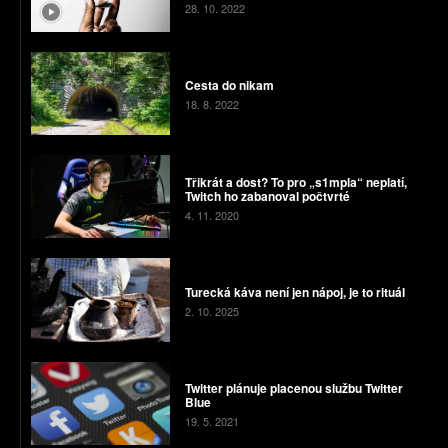
28. 10. 2022
Cesta do nikam
18. 8. 2022
Třikrát a dost? To pro „s1mpla“ neplatí,
Twitch ho zabanoval počtvrté
4. 11. 2020
Turecká káva není jen nápoj, je to rituál
2. 10. 2025
Twitter plánuje placenou službu Twitter
Blue
19. 5. 2021