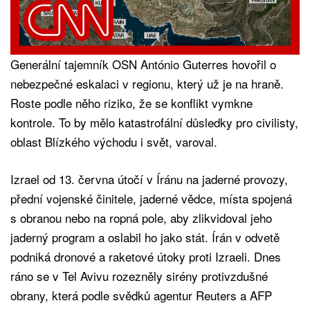
Generální tajemník OSN António Guterres hovořil o
nebezpečné eskalaci v regionu, který už je na hraně.
Roste podle něho riziko, že se konflikt vymkne
kontrole. To by mělo katastrofální důsledky pro civilisty,
oblast Blízkého východu i svět, varoval.
Izrael od 13. června útočí v Íránu na jaderné provozy,
přední vojenské činitele, jaderné vědce, místa spojená
s obranou nebo na ropná pole, aby zlikvidoval jeho
jaderný program a oslabil ho jako stát. Írán v odvetě
podniká dronové a raketové útoky proti Izraeli. Dnes
ráno se v Tel Avivu rozezněly sirény protivzdušné
obrany, která podle svědků agentur Reuters a AFP