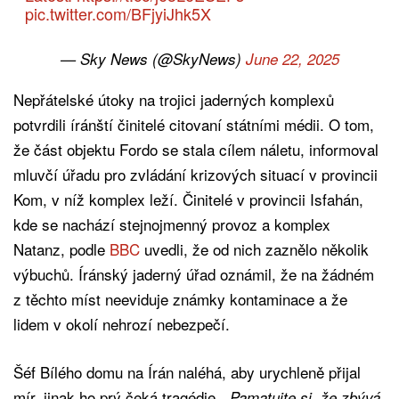
pic.twitter.com/BFjyiJhk5X
— Sky News (@SkyNews)
June 22, 2025
Nepřátelské útoky na trojici jaderných komplexů
potvrdili íránští činitelé citovaní státními médii. O tom,
že část objektu Fordo se stala cílem náletu, informoval
mluvčí úřadu pro zvládání krizových situací v provincii
Kom, v níž komplex leží. Činitelé v provincii Isfahán,
kde se nachází stejnojmenný provoz a komplex
Natanz, podle
BBC
uvedli, že od nich zaznělo několik
výbuchů. Íránský jaderný úřad oznámil, že na žádném
z těchto míst neeviduje známky kontaminace a že
lidem v okolí nehrozí nebezpečí.
Šéf Bílého domu na Írán naléhá, aby urychleně přijal
mír, jinak ho prý čeká tragédie.
„Pamatujte si, že zbývá