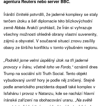
agentura Reuters nebo server BBC.
Íránští činitelé potvrdili, že jaderné komplexy se staly
terčem útoku a šéf diplomacie této blízkovýchodní
země Abbás Arakčí prohlásil, že Írán si vyhrazuje
všechny možnosti ohledně obrany vlastní suverenity,
zájmů a obyvatel. V současné situaci znovu zesílily
obavy ze širšího konfliktu v tomto výbušném regionu.
„Podnikli jsme velmi úspěšný útok na tři jaderné
oznámil dnes
provozy v Íránu, včetně toho ve Fordo,“
Trump na sociální síti Truth Social. Tento objekt
vybudovaný uvnitř hory je podle něj zničený. Stejně
podle amerického prezidenta dopadl také komplex v
Isfahánu i provoz v Natanzu, kde se nachází hlavní
íránské zařízení na obohacování uranu.
„Na světě