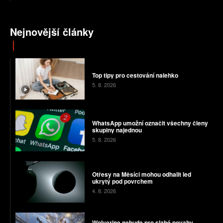
Nejnovější články
Top tipy pro cestování nalehko
5. 8. 2026
WhatsApp umožní označit všechny členy
skupiny najednou
5. 8. 2026
Otřesy na Měsíci mohou odhalit led
ukrytý pod povrchem
4. 8. 2026
Wolverine nebude pro slabé povahy.