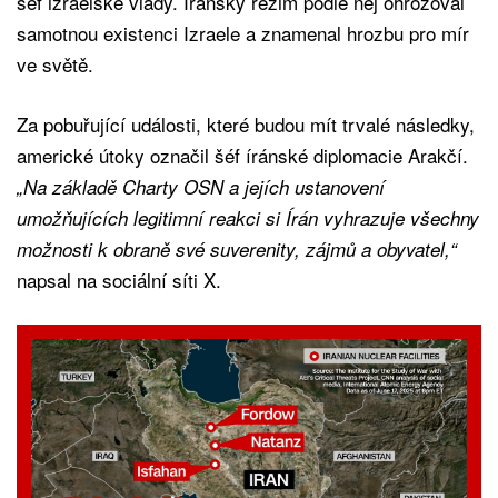
šéf izraelské vlády. Íránský režim podle něj ohrožoval
samotnou existenci Izraele a znamenal hrozbu pro mír
ve světě.
Za pobuřující události, které budou mít trvalé následky,
americké útoky označil šéf íránské diplomacie Arakčí.
„Na základě Charty OSN a jejích ustanovení
umožňujících legitimní reakci si Írán vyhrazuje všechny
možnosti k obraně své suverenity, zájmů a obyvatel,“
napsal na sociální síti X.