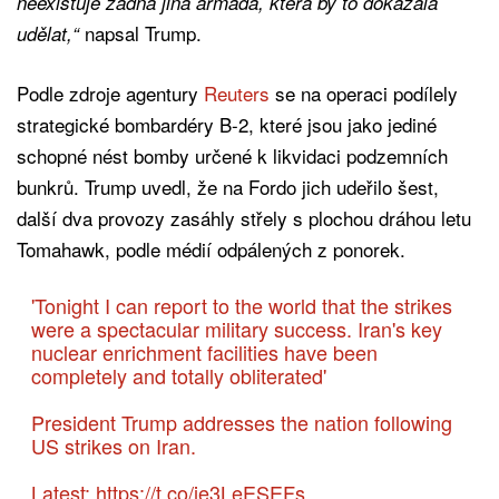
neexistuje žádná jiná armáda, která by to dokázala
napsal Trump.
udělat,“
Podle zdroje agentury
Reuters
se na operaci podílely
strategické bombardéry B-2, které jsou jako jediné
schopné nést bomby určené k likvidaci podzemních
bunkrů. Trump uvedl, že na Fordo jich udeřilo šest,
další dva provozy zasáhly střely s plochou dráhou letu
Tomahawk, podle médií odpálených z ponorek.
'Tonight I can report to the world that the strikes
were a spectacular military success. Iran's key
nuclear enrichment facilities have been
completely and totally obliterated'
President Trump addresses the nation following
US strikes on Iran.
Latest:
https://t.co/je3LeESEFs