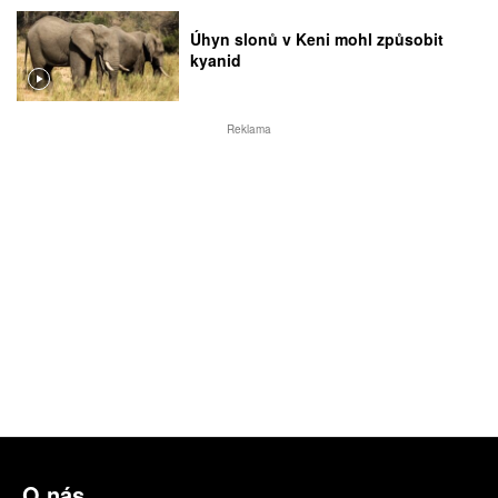
Úhyn slonů v Keni mohl způsobit
kyanid
Reklama
O nás