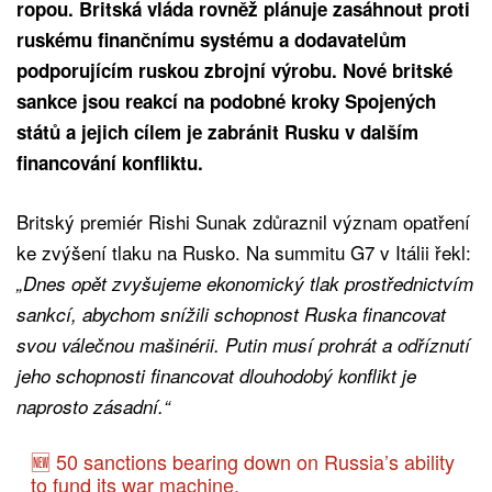
ropou. Britská vláda rovněž plánuje zasáhnout proti
ruskému finančnímu systému a dodavatelům
podporujícím ruskou zbrojní výrobu. Nové britské
sankce jsou reakcí na podobné kroky Spojených
států a jejich cílem je zabránit Rusku v dalším
financování konfliktu.
Britský premiér Rishi Sunak zdůraznil význam opatření
ke zvýšení tlaku na Rusko. Na summitu G7 v Itálii řekl:
„Dnes opět zvyšujeme ekonomický tlak prostřednictvím
sankcí, abychom snížili schopnost Ruska financovat
svou válečnou mašinérii. Putin musí prohrát a odříznutí
jeho schopnosti financovat dlouhodobý konflikt je
naprosto zásadní.“
🆕 50 sanctions bearing down on Russia’s ability
to fund its war machine.