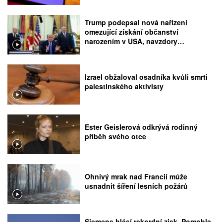
Trump podepsal nová nařízení
omezující získání občanství
narozením v USA, navzdory
rozhodnutí Nejvyššího soudu
Izrael obžaloval osadníka kvůli smrti
palestinského aktivisty
Ester Geislerová odkrývá rodinný
příběh svého otce
Ohnivý mrak nad Francií může
usnadnit šíření lesních požárů
Siemens hlásí rekordní zisk. Pomohla