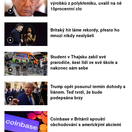
výrobků z polykřemíku, uvalil na ně
15procentní clo
Britský hit láme rekordy, přesto ho
mnozí nikdy neslyšeli
Student v Thajsku zabil své
prarodiče, šest lidí ve své škole a
nakonec sám sebe
Trump opět posunul termín dohody s
Íránem. Teď tvrdí, že bude
podepsána brzy
Coinbase v Británii spouští
obchodování s americkými akciemi