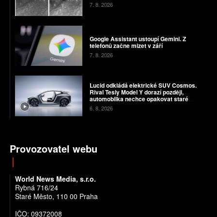
7. 8. 2026
Google Assistant ustoupí Gemini. Z
telefonů začne mizet v září
7. 8. 2026
Lucid odkládá elektrické SUV Cosmos.
Rival Tesly Model Y dorazí později,
automobilka nechce opakovat staré
chyby
6. 8. 2026
Provozovatel webu
World News Media, s.r.o.
Rybná 716/24
Staré Město, 110 00 Praha
IČO: 09372008