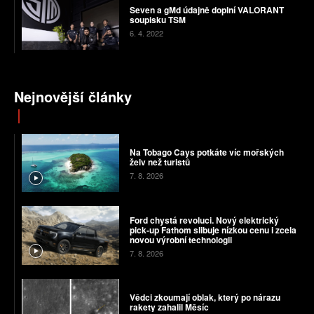
Seven a gMd údajně doplní VALORANT
soupisku TSM
6. 4. 2022
Nejnovější články
Na Tobago Cays potkáte víc mořských
želv než turistů
7. 8. 2026
Ford chystá revoluci. Nový elektrický
pick-up Fathom slibuje nízkou cenu i zcela
novou výrobní technologii
7. 8. 2026
Vědci zkoumají oblak, který po nárazu
rakety zahalil Měsíc