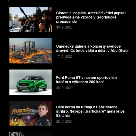
Čistota a loajalita. Američtí vědci popsali
předvídatelné vzorce v teroristické
propagandě
30. 9. 2023
Umělecké galerie a koncerty světové
úrovně: Co letos vidět a dělat v Abu Dhabi
17. 5. 2023
Ford Puma ST v novém sportovním
kabátu s výkonem 200 koní
26. 9. 2020
Češi berou na turnaji v Hearthstone
stříbro. Nejlepší „kartičkáře“ měla letos
Británie
28. 5. 2021