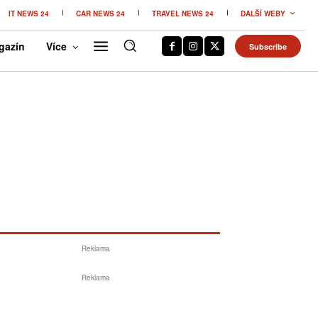
IT NEWS 24
CAR NEWS 24
TRAVEL NEWS 24
DALŠÍ WEBY
gazín
Více
Subscribe
Reklama
Reklama