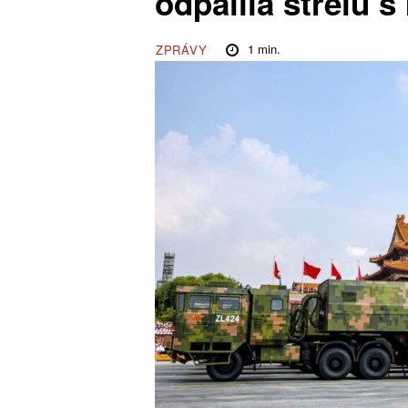
odpálila střelu 
1
min.
ZPRÁVY