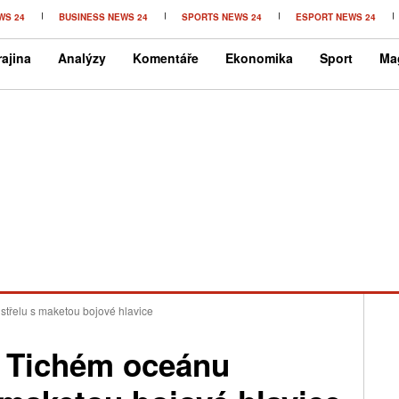
WS 24
BUSINESS NEWS 24
SPORTS NEWS 24
ESPORT NEWS 24
ajina
Analýzy
Komentáře
Ekonomika
Sport
Ma
střelu s maketou bojové hlavice
 Tichém oceánu