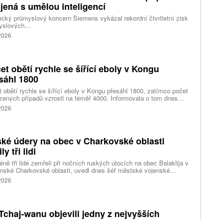
jená s umělou inteligencí
ký průmyslový koncern Siemens vykázal rekordní čtvrtletní zisk
slových...
 2026
et obětí rychle se šířící eboly v Kongu
sáhl 1800
 obětí rychle se šířící eboly v Kongu přesáhl 1800, zatímco počet
zených případů vzrostl na téměř 4000. Informovala o tom dnes
tura Reuters s odkazem na konžské úřady.
 2026
ké údery na obec v Charkovské oblasti
ly tři lidi
ně tři lidé zemřeli při nočních ruských útocích na obec Balaklija v
inské Charkovské oblasti, uvedl dnes šéf městské vojenské
y Vitalij Karabanov. Ukrajinské letectvo ráno oznámilo, že Rusko
 2026
i útočilo na Ukrajinu čtyřmi střelami a 101 bezpilotními letouny,
mž obrana zneškodnila 66 dronů. Informuje také o zásazích 18
 neupřesněných míst 29 ruskými drony a jednou střelou.
Tchaj-wanu objevili jedny z nejvyšších