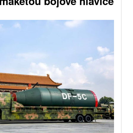
s maketou bojové hlavice