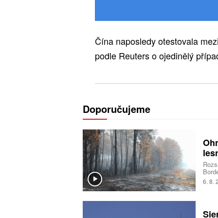
Čína naposledy otestovala mezik
podle Reuters o ojedinělý případ
Doporučujeme
Ohn
les
Rozsá
Borde
deset
6. 8.
opatř
situa
pyrok
ohně
Sie