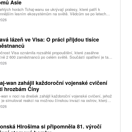
omů Asie
ehlých horách Tchaj-wanu se ukrývají pralesy, které patří k
ennějším lesním ekosystémům na světě. Vědcům se po letech
ného pátrání podařilo objevit jedli tchajwanskou vysokou 84,1
 2026
, která je dnes považována za nejvyšší známý strom ve
dní Asii. Výzkum zároveň odhalil rozsáhlé porosty obřích stromů
ořádnou schopností ukládat uhlík.
avá lázeň ve Visa: O práci přijdou tisíce
ěstnanců
čnost Visa oznámila rozsáhlé propouštění, které zasáhne
ižně 2 600 zaměstnanců po celém světě. Součástí opatření je také
ní 320 pracovních míst v kalifornském Foster City, kde firma
 2026
ozuje významné technologické centrum. Vyplývá to z dokumentů
ožených úřadům státu Kalifornie.
aj-wan zahájil každoroční vojenské cvičení
ti hrozbám Číny
-wan v noci na dnešek zahájil každoroční vojenské cvičení, jehož
 je simulovat reakci na možnou čínskou invazi na ostrov, který
ng pokládá za součást svého území. Desetidenní manévry se
 2026
 konat na různých místech po celém ostrově, informovala
ura AP.
onská Hirošima si připomněla 81. výročí