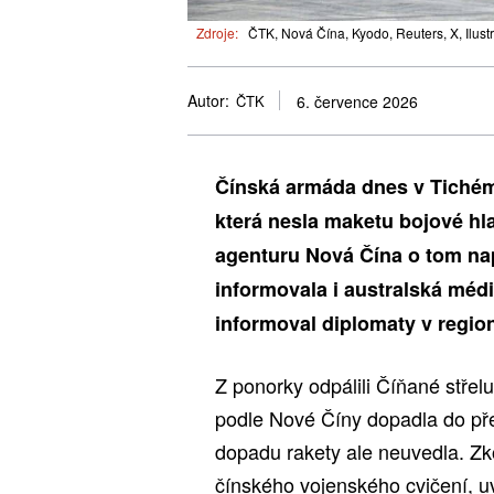
Zdroje:
ČTK, Nová Čína, Kyodo, Reuters, X, Ilustr
Autor:
ČTK
6. července 2026
Čínská armáda dnes v Tichém
která nesla maketu bojové hla
agenturu Nová Čína o tom nap
informovala i australská méd
informoval diplomaty v regio
Z ponorky odpálili Číňané stře
podle Nové Číny dopadla do pře
dopadu rakety ale neuvedla. Zk
čínského vojenského cvičení, u