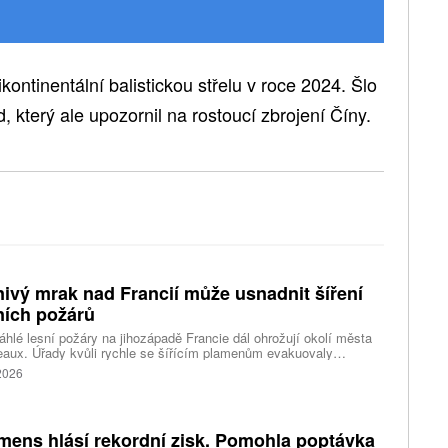
ontinentální balistickou střelu v roce 2024. Šlo
, který ale upozornil na rostoucí zbrojení Číny.
ivý mrak nad Francií může usnadnit šíření
ních požárů
hlé lesní požáry na jihozápadě Francie dál ohrožují okolí města
aux. Úřady kvůli rychle se šířícím plamenům evakuovaly
itisíce lidí a nevylučují ani další rozšiřování bezpečnostních
 2026
ení. Hasiči zároveň čelí neobvyklému jevu, který podle nich
ci výrazně komplikuje. Nad požáry se totiž vytvořily takzvané
umulonimby, tedy oblaka vznikající přímo působením intenzivního
.
mens hlásí rekordní zisk. Pomohla poptávka