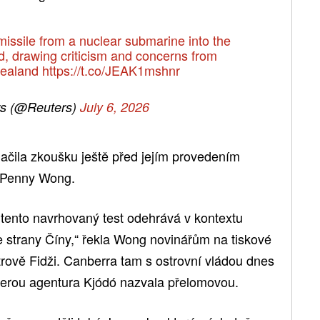
a missile from a nuclear submarine into the
ed, drawing criticism and concerns from
Zealand
https://t.co/JEAK1mshnr
s (@Reuters)
July 6, 2026
značila zkoušku ještě před jejím provedením
í Penny Wong.
se tento navrhovaný test odehrává v kontextu
e strany Číny,“ řekla Wong novinářům na tiskové
rově Fidži. Canberra tam s ostrovní vládou dnes
erou agentura Kjódó nazvala přelomovou.