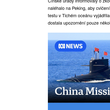
Čínské úřady informovaly o zko
naléhalo na Peking, aby cvičen
testu v Tichém oceánu vyjádřila
dostala upozornění pouze někol