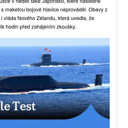
ušce v neděli také Japonsko, které následně
í s maketou bojové hlavice neprováděl. Obavy z
 i vláda Nového Zélandu, která uvedla, že
ik hodin před zahájením zkoušky.