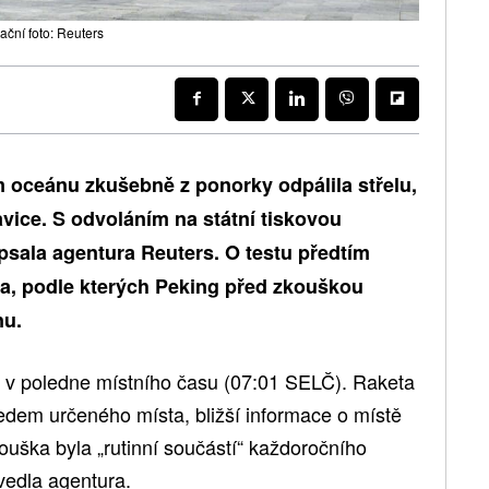
ační foto: Reuters
 oceánu zkušebně z ponorky odpálila střelu,
vice. S odvoláním na státní tiskovou
sala agentura Reuters. O testu předtím
ia, podle kterých Peking před zkouškou
nu.
lu v poledne místního času (07:01 SELČ). Raketa
dem určeného místa, bližší informace o místě
ouška byla „rutinní součástí“ každoročního
vedla agentura.