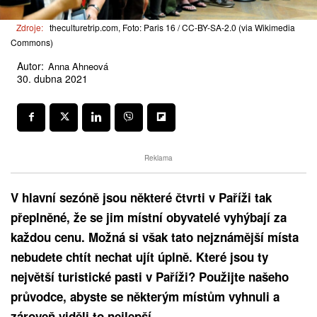
Zdroje:
theculturetrip.com, Foto: Paris 16 / CC-BY-SA-2.0 (via Wikimedia
Commons)
Autor:
Anna Ahneová
30. dubna 2021
Reklama
V hlavní sezóně jsou některé čtvrti v Paříži tak
přeplněné, že se jim místní obyvatelé vyhýbají za
každou cenu. Možná si však tato nejznámější místa
nebudete chtít nechat ujít úplně. Které jsou ty
největší turistické pasti v Paříži? Použijte našeho
průvodce, abyste se některým místům vyhnuli a
zároveň viděli to nejlepší.