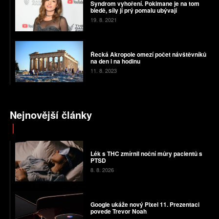
Syndrom vyhoření. Pokimane je na tom
bledě, síly jí prý pomalu ubývají
19. 8. 2021
Řecká Akropole omezí počet návštěvníků
na den i na hodinu
11. 8. 2023
Nejnovější články
Lék s THC zmírnil noční můry pacientů s
PTSD
8. 8. 2026
Google ukáže nový Pixel 11. Prezentaci
povede Trevor Noah