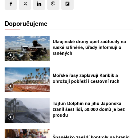
Doporučujeme
Ukrajinské drony opět zaútočily na
ruské rafinérie, úřady informují o
raněných
Mořské řasy zaplavují Karibik a
ohrožují pobřeží i cestovní ruch
Tajfun Dolphin na jihu Japonska
zranil šest lidí, 50.000 domů je bez
proudu
Španělsko zavádí kontroly na hranici