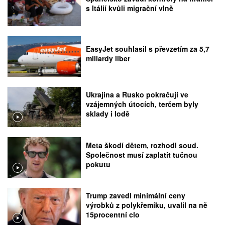
s Itálií kvůli migrační vlně
EasyJet souhlasil s převzetím za 5,7
miliardy liber
Ukrajina a Rusko pokračují ve
vzájemných útocích, terčem byly
sklady i lodě
Meta škodí dětem, rozhodl soud.
Společnost musí zaplatit tučnou
pokutu
Trump zavedl minimální ceny
výrobků z polykřemíku, uvalil na ně
15procentní clo