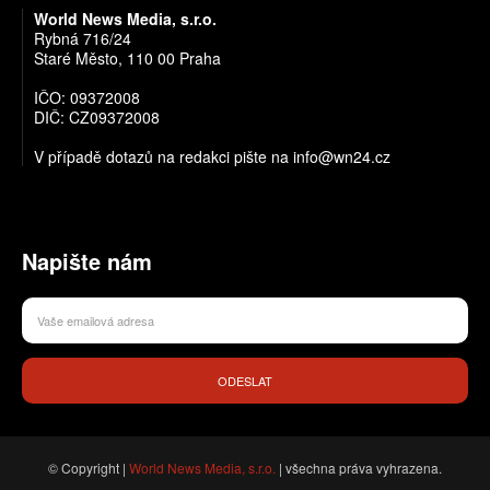
World News Media, s.r.o.
Rybná 716/24
Staré Město, 110 00 Praha
IČO: 09372008
DIČ: CZ09372008
V případě dotazů na redakci pište na info@wn24.cz
Napište nám
ODESLAT
© Copyright |
World News Media, s.r.o.
| všechna práva vyhrazena.