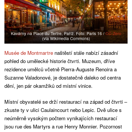
Kavárny na Place du Tertre, Paříž. Foto: Paris 16 /
CC-Zero
(via Wikimedia Commons)
Musée de Montmartre
naštěstí stále nabízí zásadní
pohled do umělecké historie čtvrti. Muzeum, dříve
rezidence umělců včetně Pierra-Auguste Renoira a
Suzanne Valadonové, je dostatečně daleko od centra
dění, jen pár okamžiků od místní vinice.
Místní obyvatelé se drží restaurací na západ od čtvrti –
zkuste ty v ulici Caulaincourt nebo Lepic. Dvě ulice s
neúměrně vysokým počtem vynikajících restaurací
jsou rue des Martyrs a rue Henry Monnier. Pozornost