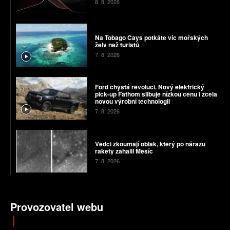
8. 8. 2026
Na Tobago Cays potkáte víc mořských
želv než turistů
7. 8. 2026
Ford chystá revoluci. Nový elektrický
pick-up Fathom slibuje nízkou cenu i zcela
novou výrobní technologii
7. 8. 2026
Vědci zkoumají oblak, který po nárazu
rakety zahalil Měsíc
7. 8. 2026
Provozovatel webu