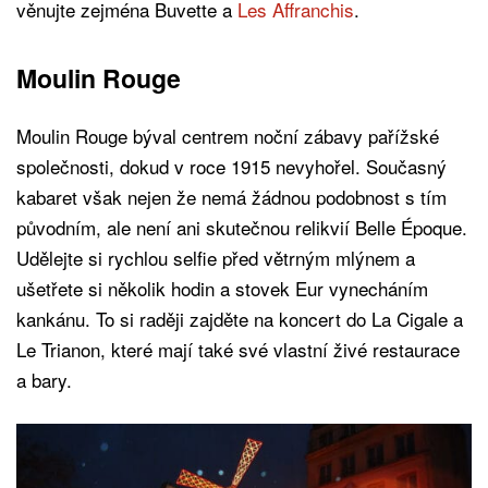
věnujte zejména Buvette a
Les Affranchis
.
Moulin Rouge
Moulin Rouge býval centrem noční zábavy pařížské
společnosti, dokud v roce 1915 nevyhořel. Současný
kabaret však nejen že nemá žádnou podobnost s tím
původním, ale není ani skutečnou relikvií Belle Époque.
Udělejte si rychlou selfie před větrným mlýnem a
ušetřete si několik hodin a stovek Eur vynecháním
kankánu. To si raději zajděte na koncert do La Cigale a
Le Trianon, které mají také své vlastní živé restaurace
a bary.