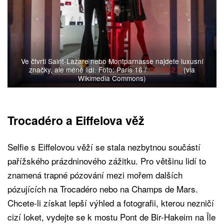
Ve čtvrti Saint-Lazare nebo Montparnasse najdete luxusní
značky, ale méně lidí. Foto: Paris 16 /
CC-BY-2.0
(via
Wikimedia Commons)
Trocadéro a Eiffelova věž
Selfie s Eiffelovou věží se stala nezbytnou součástí
pařížského prázdninového zážitku. Pro většinu lidí to
znamená trapné pózování mezi mořem dalších
pózujících na Trocadéro nebo na Champs de Mars.
Chcete-li získat lepší výhled a fotografii, kterou nezničí
cizí loket, vydejte se k mostu Pont de Bir-Hakeim na Île