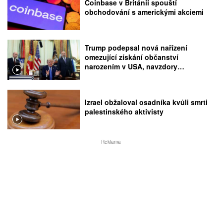
Coinbase v Británii spouští
obchodování s americkými akciemi
Trump podepsal nová nařízení
omezující získání občanství
narozením v USA, navzdory
rozhodnutí Nejvyššího soudu
Izrael obžaloval osadníka kvůli smrti
palestinského aktivisty
Reklama