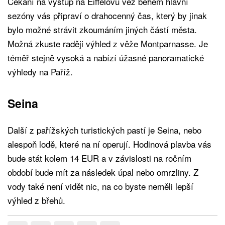
Čekání na výstup na Eiffelovu věž během hlavní
sezóny vás připraví o drahocenný čas, který by jinak
bylo možné strávit zkoumáním jiných částí města.
Možná zkuste raději výhled z věže Montparnasse. Je
téměř stejně vysoká a nabízí úžasné panoramatické
výhledy na Paříž.
Seina
Další z pařížských turistických pastí je Seina, nebo
alespoň lodě, které na ní operují. Hodinová plavba vás
bude stát kolem 14 EUR a v závislosti na ročním
období bude mít za následek úpal nebo omrzliny. Z
vody také není vidět nic, na co byste neměli lepší
výhled z břehů.