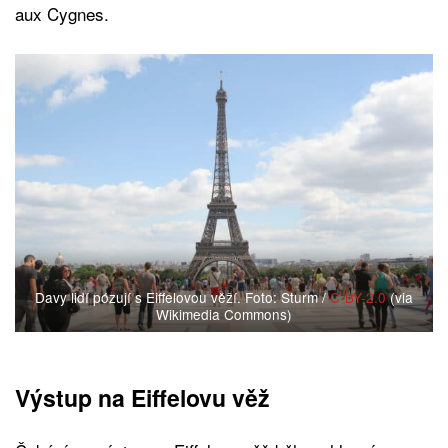
aux Cygnes.
Davy lidí pózují s Eiffelovou věží. Foto: Sturm /
C-BY-2.0
(via
Wikimedia Commons)
Výstup na Eiffelovu věž