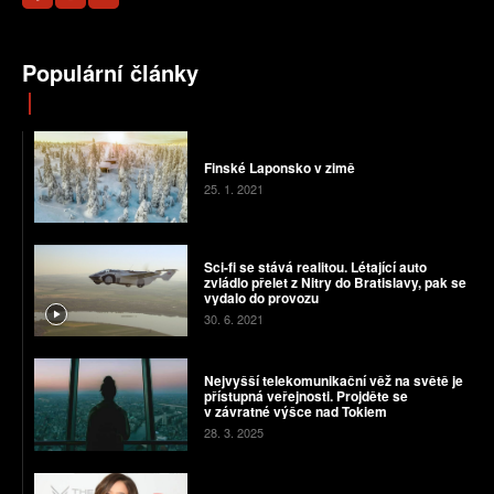
Populární články
Finské Laponsko v zimě
25. 1. 2021
Sci-fi se stává realitou. Létající auto
zvládlo přelet z Nitry do Bratislavy, pak se
vydalo do provozu
30. 6. 2021
Nejvyšší telekomunikační věž na světě je
přístupná veřejnosti. Projděte se
v závratné výšce nad Tokiem
28. 3. 2025