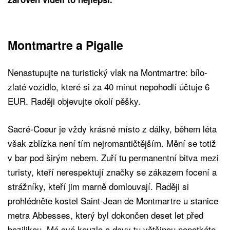
Montmartre a Pigalle
Nenastupujte na turistický vlak na Montmartre: bílo-
zlaté vozidlo, které si za 40 minut nepohodlí účtuje 6
EUR. Raději objevujte okolí pěšky.
Sacré-Coeur je vždy krásné místo z dálky, během léta
však zblízka není tím nejromantičtějším. Mění se totiž
v bar pod širým nebem. Zuří tu permanentní bitva mezi
turisty, kteří nerespektují značky se zákazem focení a
strážníky, kteří jim marně domlouvají. Raději si
prohlédněte kostel Saint-Jean de Montmartre u stanice
metra Abbesses, který byl dokončen deset let před
bazilikou. Má své kouzlo a davy tu většinou nepotkáte.