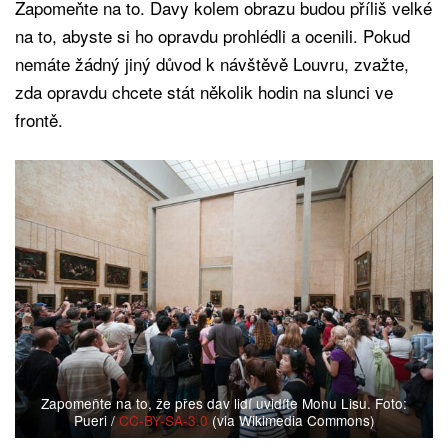
Zapomeňte na to. Davy kolem obrazu budou příliš velké
na to, abyste si ho opravdu prohlédli a ocenili. Pokud
nemáte žádný jiný důvod k návštěvě Louvru, zvažte,
zda opravdu chcete stát několik hodin na slunci ve
frontě.
Zapomeňte na to, že přes dav lidí uvidíte Monu Lisu. Foto:
Pueri /
CC-BY-SA-3.0
(via Wikimedia Commons)