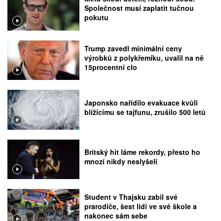
Společnost musí zaplatit tučnou
pokutu
Trump zavedl minimální ceny
výrobků z polykřemíku, uvalil na ně
15procentní clo
Japonsko nařídilo evakuace kvůli
blížícímu se tajfunu, zrušilo 500 letů
Britský hit láme rekordy, přesto ho
mnozí nikdy neslyšeli
Student v Thajsku zabil své
prarodiče, šest lidí ve své škole a
nakonec sám sebe