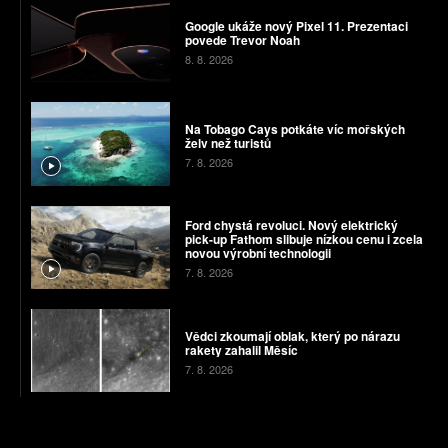
Google ukáže nový Pixel 11. Prezentaci
povede Trevor Noah
8. 8. 2026
Na Tobago Cays potkáte víc mořských
želv než turistů
7. 8. 2026
Ford chystá revoluci. Nový elektrický
pick-up Fathom slibuje nízkou cenu i zcela
novou výrobní technologii
7. 8. 2026
Vědci zkoumají oblak, který po nárazu
rakety zahalil Měsíc
7. 8. 2026