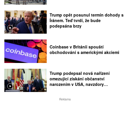
Trump opět posunul termín dohody s
Íránem. Teď tvrdí, že bude
podepsána brzy
Coinbase v Británii spouští
obchodování s americkými akciemi
Trump podepsal nová nařízení
omezující získání občanství
narozením v USA, navzdory
rozhodnutí Nejvyššího soudu
Reklama