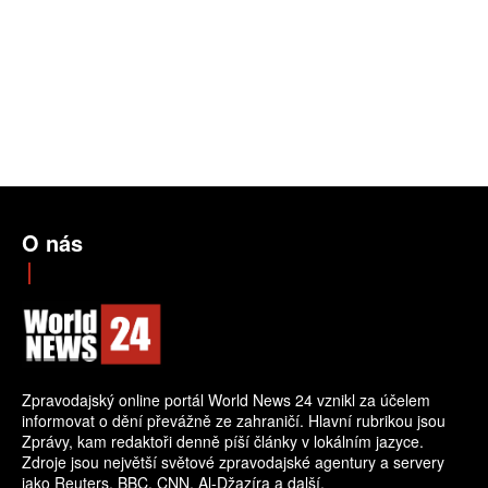
O nás
Zpravodajský online portál World News 24 vznikl za účelem
informovat o dění převážně ze zahraničí. Hlavní rubrikou jsou
Zprávy, kam redaktoři denně píší články v lokálním jazyce.
Zdroje jsou největší světové zpravodajské agentury a servery
jako Reuters, BBC, CNN, Al-Džazíra a další.