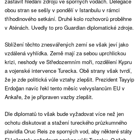
zastavit hledání zdrojů ve sporných vodách. Delegace
obou stran se sešly v pondělí v Istanbulu v rámci
tříhodinového setkání. Druhé kolo rozhovorů proběhne
v Aténách. Uvedly to pro Guardian diplomatické zdroje.
Sblížení těchto znesvářených zemí se však jeví jako
vzdálená vyhlídka. Země mají za sebou uprchlickou
krizi, neshody ve Středozemním moři, rozdělení Kypru
a vojenské intervence Turecka. Obě strany však tvrdí,
že je zde politická vůle vztahy zlepšit. Prezident Tayyip
Erdoğan navíc řekl tento měsíc velvyslancům EU v
Ankaře, že je připraven vazby zlepšit.
Dle diplomatů to však bude vyžadovat více než jen
ochotu diskutovat a stažení tureckého průzkumného
plavidla Oruc Reis ze sporných vod, aby některé státy
EU přestaly požadovat sankce vůči Turecku. O těch