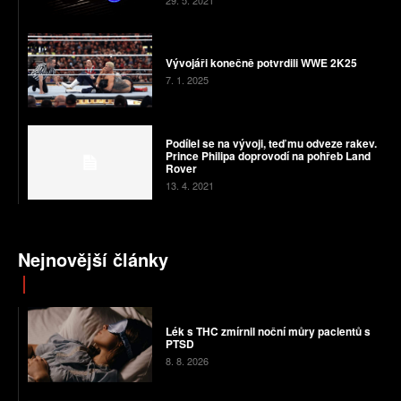
29. 5. 2021
Vývojáři konečně potvrdili WWE 2K25
7. 1. 2025
Podílel se na vývoji, teď mu odveze rakev.
Prince Philipa doprovodí na pohřeb Land
Rover
13. 4. 2021
Nejnovější články
Lék s THC zmírnil noční můry pacientů s
PTSD
8. 8. 2026