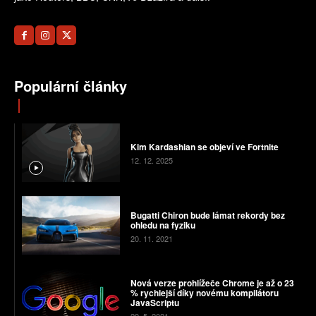
Populární články
Kim Kardashian se objeví ve Fortnite
12. 12. 2025
Bugatti Chiron bude lámat rekordy bez
ohledu na fyziku
20. 11. 2021
Nová verze prohlížeče Chrome je až o 23
% rychlejší díky novému kompilátoru
JavaScriptu