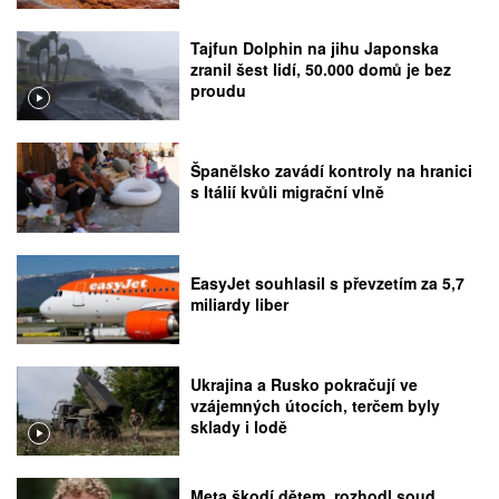
Tajfun Dolphin na jihu Japonska
zranil šest lidí, 50.000 domů je bez
proudu
Španělsko zavádí kontroly na hranici
s Itálií kvůli migrační vlně
EasyJet souhlasil s převzetím za 5,7
miliardy liber
Ukrajina a Rusko pokračují ve
vzájemných útocích, terčem byly
sklady i lodě
Meta škodí dětem, rozhodl soud.