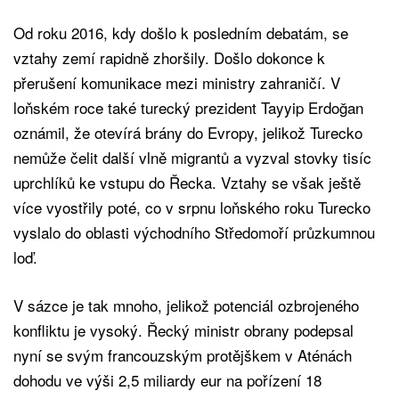
Od roku 2016, kdy došlo k posledním debatám, se
vztahy zemí rapidně zhoršily. Došlo dokonce k
přerušení komunikace mezi ministry zahraničí. V
loňském roce také turecký prezident Tayyip Erdoğan
oznámil, že otevírá brány do Evropy, jelikož Turecko
nemůže čelit další vlně migrantů a vyzval stovky tisíc
uprchlíků ke vstupu do Řecka. Vztahy se však ještě
více vyostřily poté, co v srpnu loňského roku Turecko
vyslalo do oblasti východního Středomoří průzkumnou
loď.
V sázce je tak mnoho, jelikož potenciál ozbrojeného
konfliktu je vysoký. Řecký ministr obrany podepsal
nyní se svým francouzským protějškem v Aténách
dohodu ve výši 2,5 miliardy eur na pořízení 18