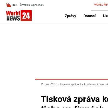
C
WORLD NE
32.4
Čtvrtek 6. srpna 2026
Czech
Zprávy
Domácí
Ukr
Protext ČTK
Tisková zpráva ke konferenci Dvě tvá
Tisková zpráva k