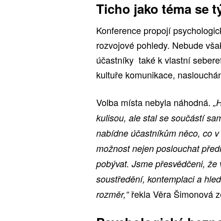
Ticho jako téma se t
Konference propojí psychologi
rozvojové pohledy. Nebude vša
účastníky také k vlastní seberef
kultuře komunikace, naslouchá
Volba místa nebyla náhodná.
„H
kulisou, ale stal se součástí s
nabídne účastníkům něco, co v
možnost nejen poslouchat před
pobývat. Jsme přesvědčeni, že v 
soustředění, kontemplaci a hled
řekla Věra Šimonová ze
rozměr,“