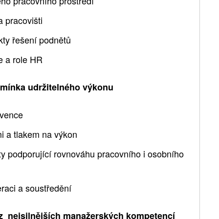
ého pracovního prostředí
 pracovišti
kty řešení podnětů
 a role HR
dmínka udržitelného výkonu
evence
mi a tlakem na výkon
ty podporující rovnováhu pracovního i osobního
eraci a soustředění
a z nejsilnějších manažerských kompetencí