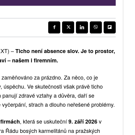
EXT) –
Ticho není absence slov. Je to prostor,
aví – našem i firemním.
o zaměňováno za prázdno. Za něco, co je
y, úspěchu. Ve skutečnosti však právě ticho
 panují zdravé vztahy a důvěra, daří se
 vyčerpání, strach a dlouho neřešené problémy.
, která se uskuteční
v
 firmách
9. září 2026
tera Řádu bosých karmelitánů na pražských