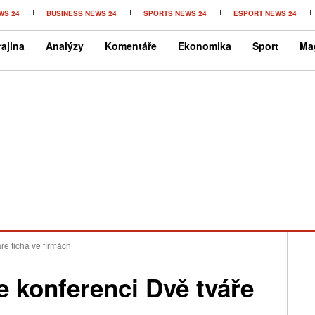
WS 24
BUSINESS NEWS 24
SPORTS NEWS 24
ESPORT NEWS 24
ajina
Analýzy
Komentáře
Ekonomika
Sport
Ma
ře ticha ve firmách
e konferenci Dvě tváře