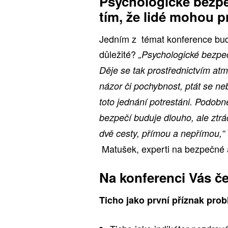
Psychologické bezpeč
tím, že lidé mohou p
Jedním z témat konference bude
důležité?
„Psychologické bezpeč
Děje se tak prostřednictvím atmo
názor či pochybnost, ptát se ne
toto jednání potrestáni. Podobn
bezpečí buduje dlouho, ale ztrá
dvě cesty, přímou a nepřímou,“
Matušek, experti na bezpečné a
Na konferenci Vás če
Ticho jako první příznak pro