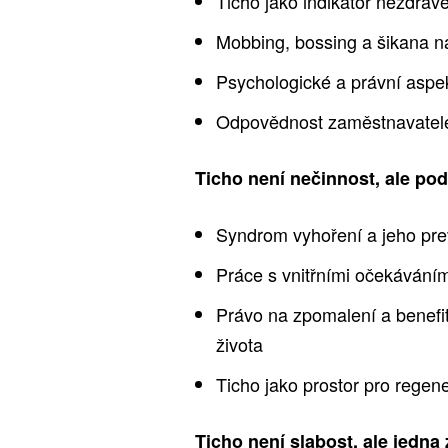
Ticho jako indikátor nezdrav
Mobbing, bossing a šikana na
Psychologické a právní aspe
Odpovědnost zaměstnavatele
Ticho není nečinnost, ale po
Syndrom vyhoření a jeho pr
Práce s vnitřními očekávání
Právo na zpomalení a benefi
života
Ticho jako prostor pro regen
Ticho není slabost, ale jedn