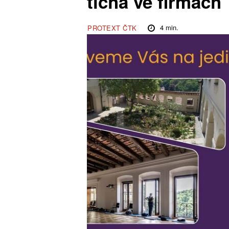
ticha ve firmách
4
min.
PROTEXT ČTK