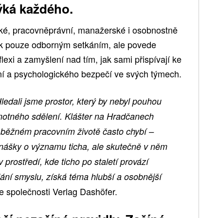
ýká každého.
cké, pracovněprávní, manažerské i osobnostně
k pouze odborným setkáním, ale povede
lexi a zamyšlení nad tím, jak sami přispívají ke
ní a psychologického bezpečí ve svých týmech.
ledali jsme prostor, který by nebyl pouhou
amotného sdělení. Klášter na Hradčanech
 běžném pracovním životě často chybí –
nášky o významu ticha, ale skutečně v něm
prostředí, kde ticho po staletí provází
ání smyslu, získá téma hlubší a osobnější
 společnosti Verlag Dashöfer.