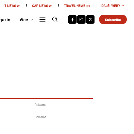
IT NEWS 24
CAR NEWS 24
TRAVEL NEWS 24
DALŠÍ WEBY
gazín
Více
Subscribe
Reklama
Reklama