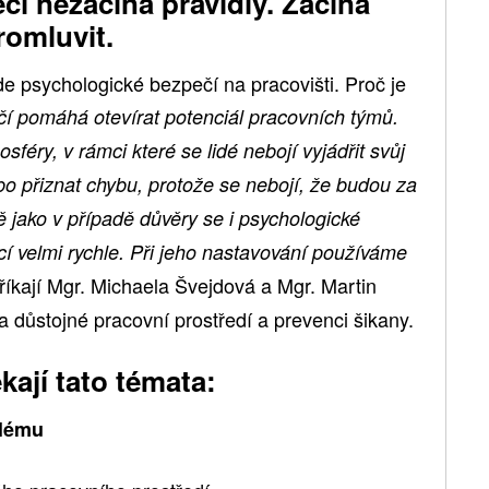
í nezačíná pravidly. Začíná
romluvit.
 psychologické bezpečí na pracovišti. Proč je
í pomáhá otevírat potenciál pracovních týmů.
sféry, v rámci které se lidé nebojí vyjádřit svůj
bo přiznat chybu, protože se nebojí, že budou za
ě jako v případě důvěry se i psychologické
cí velmi rychle. Při jeho nastavování používáme
říkají Mgr. Michaela Švejdová a Mgr. Martin
 důstojné pracovní prostředí a prevenci šikany.
kají tato témata:
blému