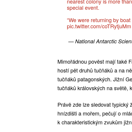
nearest colony is more than 
special event.
“We were returning by boa
pic.twitter.com/coTRytjuMm
— National Antarctic Scie
Mimořádnou pověst mají také Fa
hostí pět druhů tučňáků a na ně
tučňáků patagonských. Jižní G
tučňáků královských na světě, k
Právě zde lze sledovat typický ž
hnízdišti a mořem, pečují o mlá
k charakteristickým zvukům již