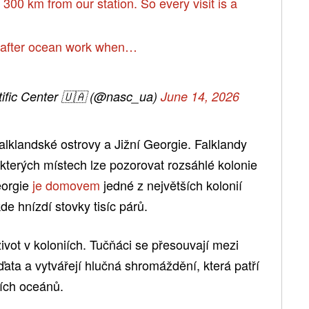
300 km from our station. So every visit is a
t after ocean work when…
ntific Center 🇺🇦 (@nasc_ua)
June 14, 2026
lklandské ostrovy a Jižní Georgie. Falklandy
kterých místech lze pozorovat rozsáhlé kolonie
eorgie
je domovem
jedné z největších kolonií
de hnízdí stovky tisíc párů.
ivot v koloniích. Tučňáci se přesouvají mezi
ďata a vytvářejí hlučná shromáždění, která patří
ních oceánů.