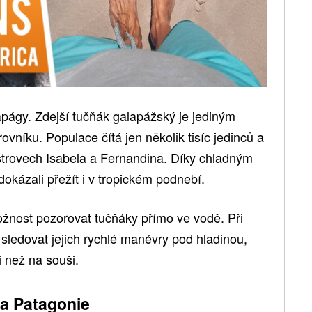
apágy. Zdejší tučňák galapážský je jediným
rovníku. Populace čítá jen několik tisíc jedinců a
strovech Isabela a Fernandina. Díky chladným
kázali přežít i v tropickém podnebí.
žnost pozorovat tučňáky přímo ve vodě. Při
sledovat jejich rychlé manévry pod hladinou,
 než na souši.
 a Patagonie