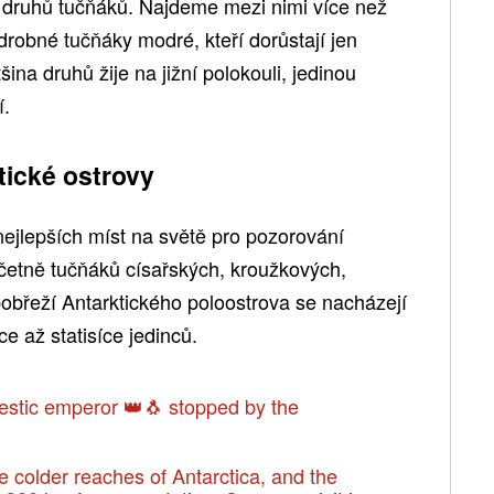
18 druhů tučňáků. Najdeme mezi nimi více než
drobné tučňáky modré, kteří dorůstají jen
šina druhů žije na jižní polokouli, jedinou
í.
tické ostrovy
nejlepších míst na světě pro pozorování
četně tučňáků císařských, kroužkových,
obřeží Antarktického poloostrova se nacházejí
íce až statisíce jedinců.
stic emperor 👑🐧 stopped by the
 colder reaches of Antarctica, and the