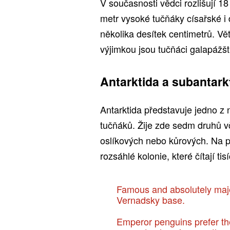
V současnosti vědci rozlišují 
metr vysoké tučňáky císařské i 
několika desítek centimetrů. Vět
výjimkou jsou tučňáci galapážšt
Antarktida a subantark
Antarktida představuje jedno z 
tučňáků. Žije zde sedm druhů v
oslíkových nebo kůrových. Na p
rozsáhlé kolonie, které čítají tis
Famous and absolutely maje
Vernadsky base.
Emperor penguins prefer the