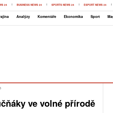
WS 24
BUSINESS NEWS 24
SPORTS NEWS 24
ESPORT NEWS 24
ajina
Analýzy
Komentáře
Ekonomika
Sport
Ma
ě
čňáky ve volné přírodě