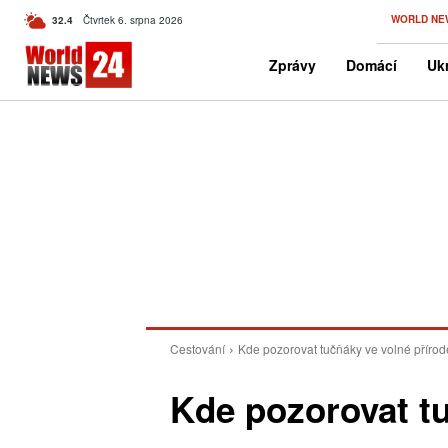
C
WORLD NE
32.4
Čtvrtek 6. srpna 2026
Czech
Zprávy
Domácí
Ukr
Cestování
Kde pozorovat tučňáky ve volné přírod
Kde pozorovat tu