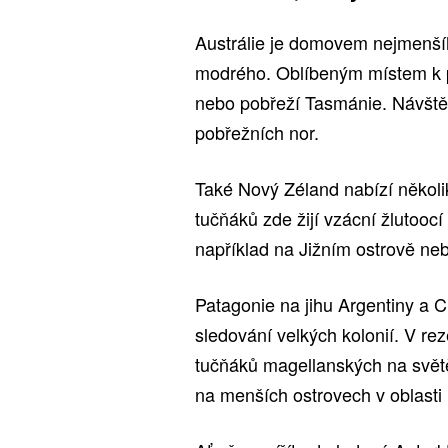
Austrálie je domovem nejmenší
modrého. Oblíbeným místem k poz
nebo pobřeží Tasmánie. Návštěv
pobřežních nor.
Také Nový Zéland nabízí několi
tučňáků zde žijí vzácní žlutoocí 
například na Jižním ostrově ne
Patagonie na jihu Argentiny a Ch
sledování velkých kolonií. V re
tučňáků magellanských na světě
na menších ostrovech v oblasti