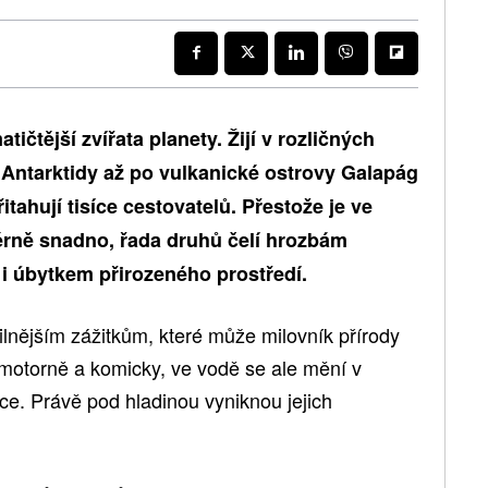
tičtější zvířata planety. Žijí v rozličných
Antarktidy až po vulkanické ostrovy Galapág
itahují tisíce cestovatelů. Přestože je ve
měrně snadno, řada druhů čelí hrozbám
i úbytkem přirozeného prostředí.
ilnějším zážitkům, které může milovník přírody
motorně a komicky, ve vodě se ale mění v
ce. Právě pod hladinou vyniknou jejich