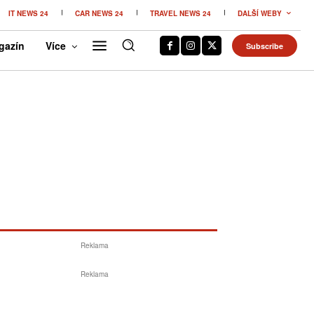
IT NEWS 24
CAR NEWS 24
TRAVEL NEWS 24
DALŠÍ WEBY
gazín
Více
Subscribe
Reklama
Reklama