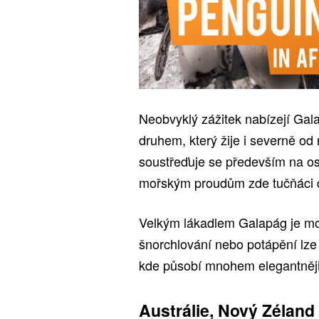
Neobvyklý zážitek nabízejí Gal
druhem, který žije i severně od 
soustřeďuje se především na o
mořským proudům zde tučňáci do
Velkým lákadlem Galapág je mo
šnorchlování nebo potápění lze 
kde působí mnohem elegantněji
Austrálie, Nový Zéland