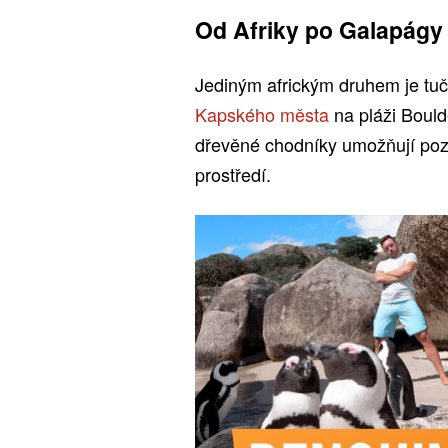
Od Afriky po Galapágy
Jediným africkým druhem je tučň
Kapského města
na pláži Bould
dřevěné chodníky umožňují pozo
prostředí.