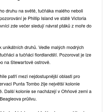
ho druhu na světě, tučňáka malého neboli
orování je Phillip Island ve státě Victoria
níci zde večer sledují návrat ptáků z moře do
k unikátních druhů. Vedle malých modrých
tučňáci a tučňáci fiordlandští. Pozorovat je lze
bo na Stewartově ostrově.
ile patří mezi nejdostupnější oblasti pro
zervaci Punta Tombo žije největší kolonie
. Další kolonie se nacházejí v Ohňové zemi a
 Beagleova průlivu.