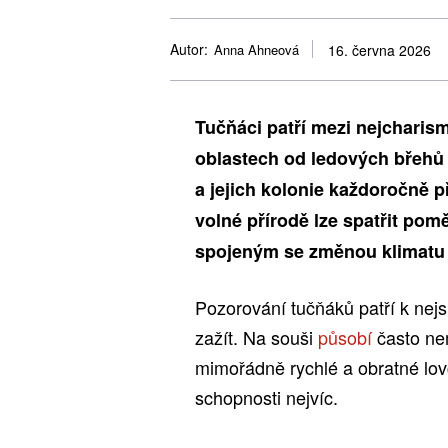
Autor:
Anna Ahneová
16. června 2026
Tučňáci patří mezi nejcharisma
oblastech od ledových břehů 
a jejich kolonie každoročně př
volné přírodě lze spatřit po
spojeným se změnou klimatu 
Pozorování tučňáků patří k nejs
zažít. Na souši
působí
často ne
mimořádně rychlé a obratné lov
schopnosti nejvíc.