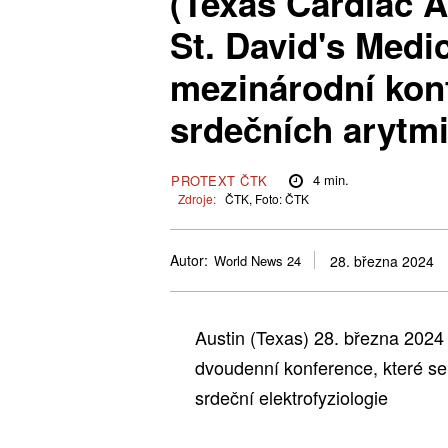
(Texas Cardiac Ar
St. David's Medi
mezinárodní kon
srdečních arytmi
4
min.
PROTEXT ČTK
Zdroje:
ČTK, Foto: ČTK
Autor:
World News 24
28. března 2024
Austin (Texas) 28. března 20
dvoudenní konference, které se 
srdeční elektrofyziologie