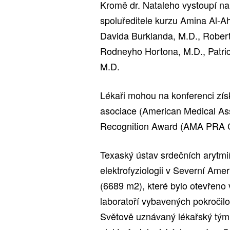
Kromě dr. Nataleho vystoupí na 
spoluředitele kurzu Amina Al-
Davida Burklanda, M.D., Rober
Rodneyho Hortona, M.D., Patri
M.D.
Lékaři mohou na konferenci zís
asociace (American Medical Asso
Recognition Award (AMA PRA C
Texaský ústav srdečních arytmi
elektrofyziologii v Severní Ame
(6689 m2), které bylo otevřeno 
laboratoří vybavených pokročilo
Světově uznávaný lékařský tým i