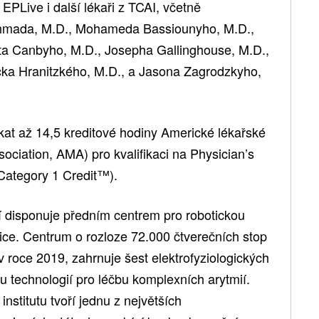
EPLive i další lékaři z TCAI, včetně
Ahmada, M.D., Mohameda Bassiounyho, M.D.,
ta Canbyho, M.D., Josepha Gallinghouse, M.D.,
cka Hranitzkého, M.D., a Jasona Zagrodzkyho,
kat až 14,5 kreditové hodiny Americké lékařské
ciation, AMA) pro kvalifikaci na Physician’s
ategory 1 Credit™).
í disponuje předním centrem pro robotickou
rice. Centrum o rozloze 72.000 čtverečních stop
v roce 2019, zahrnuje šest elektrofyziologických
u technologií pro léčbu komplexních arytmií.
nstitutu tvoří jednu z největších