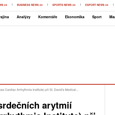
WS 24
BUSINESS NEWS 24
SPORTS NEWS 24
ESPORT NEWS 24
ajina
Analýzy
Komentáře
Ekonomika
Sport
Ma
xas Cardiac Arrhythmia Institute) při St. David's Medical...
 srdečních arytmií