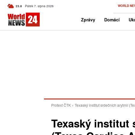
C
WORLD NE
23.8
Pátek 7. srpna 2026
Czech
Zprávy
Domácí
Ukr
Protext ČTK
Texaský institut srdečních arytmií (Te
Texaský institut