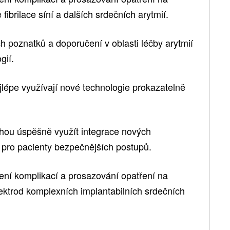
ibrilace síní a dalších srdečních arytmií.
ch poznatků a doporučení v oblasti léčby arytmií
gií.
ejlépe využívají nové technologie prokazatelně
mohou úspěšně využít integrace nových
í pro pacienty bezpečnějších postupů.
zení komplikací a prosazování opatření na
lektrod komplexních implantabilních srdečních