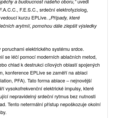
uvedl
úspěchy a budoucnost našeho oboru,“
.A.C.C., F.E.S.C., srdeční elektrofyziolog,
a vedoucí kurzu EPLive.
„Případy, které
ečních arytmií, pomohou dále zlepšit výsledky
 poruchami elektrického systému srdce.
ií se léčí pomocí moderních ablačních metod,
ebo chlad k destrukci cílových oblastí spojených
, konference EPLive se zaměří na ablaci
ation, PFA). Tato forma ablace – nejnovější
váří vysokofrekvenční elektrické impulsy, které
jící nepravidelný srdeční rytmus bez nutnosti
ad. Tento netermální přístup nepoškozuje okolní
čby.