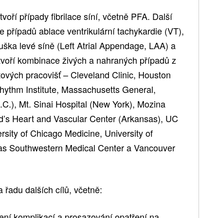
voří případy fibrilace síní, včetně PFA. Další
e případů ablace ventrikulární tachykardie (VT),
uška levé síně (Left Atrial Appendage, LAA) a
tvoří kombinace živých a nahraných případů z
ových pracovišť – Cleveland Clinic, Houston
hythm Institute, Massachusetts General,
C.), Mt. Sinai Hospital (New York), Mozina
ard’s Heart and Vascular Center (Arkansas), UC
rsity of Chicago Medicine, University of
xas Southwestern Medical Center a Vancouver
řadu dalších cílů, včetně:
zení komplikací a prosazování opatření na