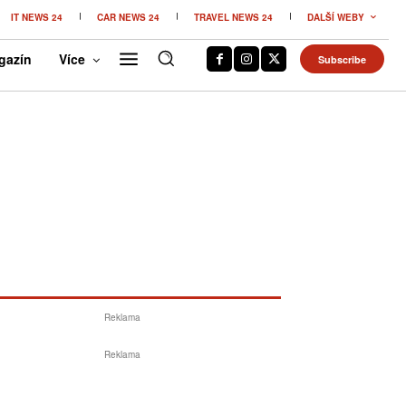
IT NEWS 24
CAR NEWS 24
TRAVEL NEWS 24
DALŠÍ WEBY
gazín
Více
Subscribe
Reklama
Reklama