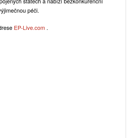
Spojených státech a nabízí bezkonkurenční
výjimečnou péči.
adrese
EP-Live.com
.