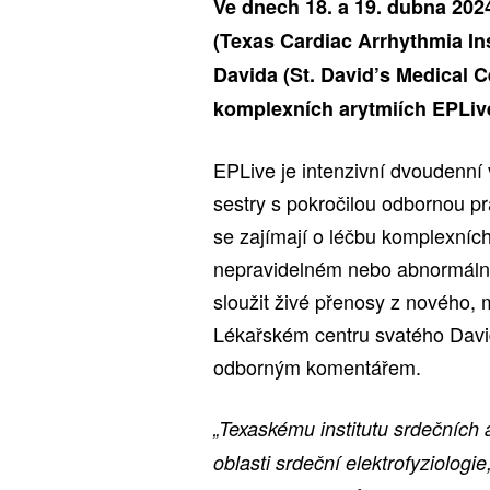
Ve dnech 18. a 19. dubna 2024
(Texas Cardiac Arrhythmia In
Davida (St. David’s Medical
komplexních arytmiích EPLiv
EPLive je intenzivní dvoudenní 
sestry s pokročilou odbornou pr
se zajímají o léčbu komplexních 
nepravidelném nebo abnormální
sloužit živé přenosy z nového, 
Lékařském centru svatého David
odborným komentářem.
„Texaskému institutu srdečních a
oblasti srdeční elektrofyziologi