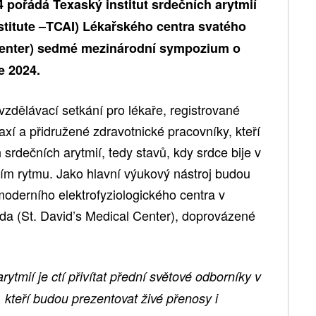
 pořádá Texaský institut srdečních arytmií
stitute –TCAI) Lékařského centra svatého
 Center) sedmé mezinárodní sympozium o
e 2024.
vzdělávací setkání pro lékaře, registrované
axí a přidružené zdravotnické pracovníky, kteří
srdečních arytmií, tedy stavů, kdy srdce bije v
m rytmu. Jako hlavní výukový nástroj budou
moderního elektrofyziologického centra v
a (St. David’s Medical Center), doprovázené
rytmií je ctí přivítat přední světové odborníky v
e, kteří budou prezentovat živé přenosy i