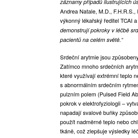
záznamy případů ilustrujících 
Andrea Natale, M.D., F.H.R.S., F
výkonný lékařský ředitel TCAI 
demonstrují pokroky v léčbě srd
pacientů na celém světě.“
Srdeční arytmie jsou způsobeny
Zatímco mnoho srdečních arytm
které využívají extrémní teplo n
s abnormálním srdečním rytmem
pulzním polem (Pulsed Field Abl
pokrok v elektrofyziologii – vyt
napadají svalové buňky způsobu
použít nadměrné teplo nebo chl
tkáně, což zlepšuje výsledky lé