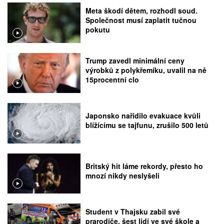
Meta škodí dětem, rozhodl soud.
Společnost musí zaplatit tučnou
pokutu
Trump zavedl minimální ceny
výrobků z polykřemíku, uvalil na ně
15procentní clo
Japonsko nařídilo evakuace kvůli
blížícímu se tajfunu, zrušilo 500 letů
Britský hit láme rekordy, přesto ho
mnozí nikdy neslyšeli
Student v Thajsku zabil své
prarodiče, šest lidí ve své škole a