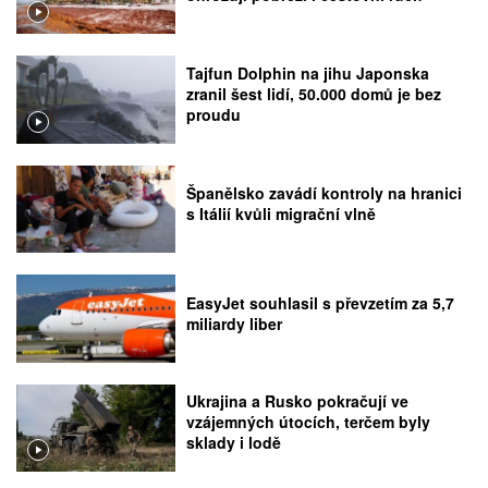
Tajfun Dolphin na jihu Japonska
zranil šest lidí, 50.000 domů je bez
proudu
Španělsko zavádí kontroly na hranici
s Itálií kvůli migrační vlně
EasyJet souhlasil s převzetím za 5,7
miliardy liber
Ukrajina a Rusko pokračují ve
vzájemných útocích, terčem byly
sklady i lodě