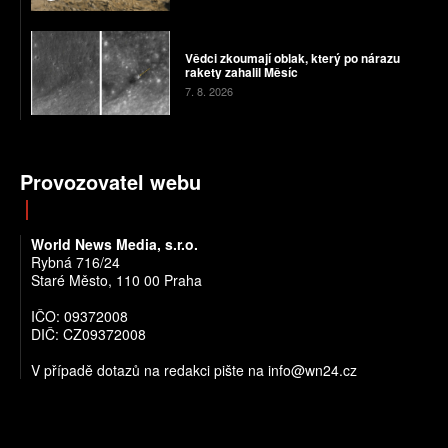
Vědci zkoumají oblak, který po nárazu
rakety zahalil Měsíc
7. 8. 2026
Provozovatel webu
World News Media, s.r.o.
Rybná 716/24
Staré Město, 110 00 Praha
IČO: 09372008
DIČ: CZ09372008
V případě dotazů na redakci pište na info@wn24.cz