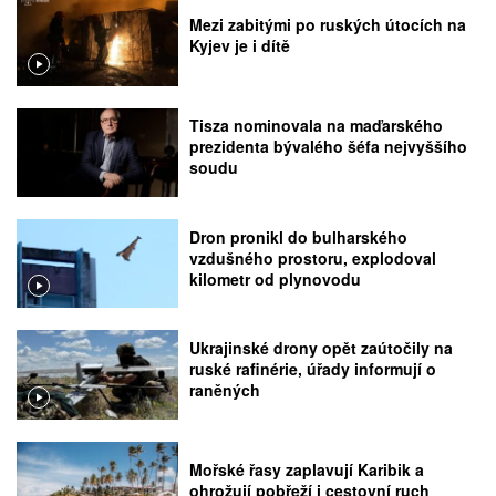
Mezi zabitými po ruských útocích na
Kyjev je i dítě
Tisza nominovala na maďarského
prezidenta bývalého šéfa nejvyššího
soudu
Dron pronikl do bulharského
vzdušného prostoru, explodoval
kilometr od plynovodu
Ukrajinské drony opět zaútočily na
ruské rafinérie, úřady informují o
raněných
Mořské řasy zaplavují Karibik a
ohrožují pobřeží i cestovní ruch