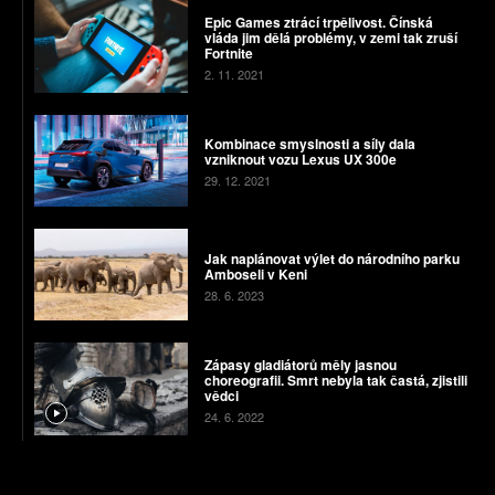
Epic Games ztrácí trpělivost. Čínská
vláda jim dělá problémy, v zemi tak zruší
Fortnite
2. 11. 2021
Kombinace smyslnosti a síly dala
vzniknout vozu Lexus UX 300e
29. 12. 2021
Jak naplánovat výlet do národního parku
Amboseli v Keni
28. 6. 2023
Zápasy gladiátorů měly jasnou
choreografii. Smrt nebyla tak častá, zjistili
vědci
24. 6. 2022