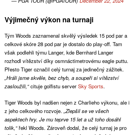
— PGA TOUR (@PGATOUR)
December 22, 2024
Výjimečný výkon na turnaji
Tým Woods zaznamenal skvělý výsledek 15 pod par a
celkové skóre 28 pod par je dostalo do play-off. Tam
však podlehli týmu Langer, kde Bernhard Langer
rozhodl vítězství díky osmnáctimetrovému eagle puttu.
Přesto Tiger označil celý turnaj za jedinečný zážitek.
„Hráli jsme skvěle, bez chyb, a soupeři si vítězství
cituje golfistu server
Sky Sports
.
zasloužili,“
Tiger Woods byl nadšen nejen z Charlieho výkonu, ale i
z jeho celkového rozvoje.
„Zlepšil se ve všech
aspektech hry. Je mu teprve 15 let a už toho dosáhl
řekl Woods. Zároveň dodal, že celý turnaj je pro
tolik,“