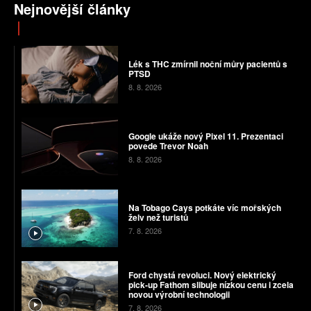
Nejnovější články
Lék s THC zmírnil noční můry pacientů s
PTSD
8. 8. 2026
Google ukáže nový Pixel 11. Prezentaci
povede Trevor Noah
8. 8. 2026
Na Tobago Cays potkáte víc mořských
želv než turistů
7. 8. 2026
Ford chystá revoluci. Nový elektrický
pick-up Fathom slibuje nízkou cenu i zcela
novou výrobní technologii
7. 8. 2026