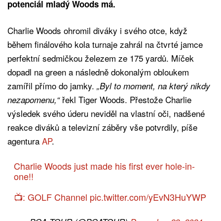
potenciál mladý Woods má.
Charlie Woods ohromil diváky i svého otce, když
během finálového kola turnaje zahrál na čtvrté jamce
perfektní sedmičkou železem ze 175 yardů. Míček
dopadl na green a následně dokonalým obloukem
zamířil přímo do jamky.
„Byl to moment, na který nikdy
řekl Tiger Woods. Přestože Charlie
nezapomenu,“
výsledek svého úderu neviděl na vlastní oči, nadšené
reakce diváků a televizní záběry vše potvrdily, píše
agentura
AP
.
Charlie Woods just made his first ever hole-in-
one!!
📺: GOLF Channel
pic.twitter.com/yEvN3HuYWP