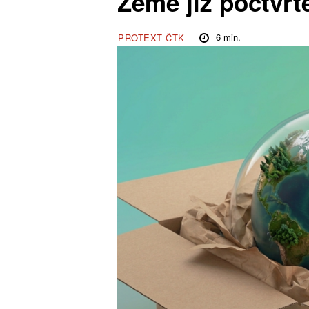
Země již počtvrt
6
min.
PROTEXT ČTK