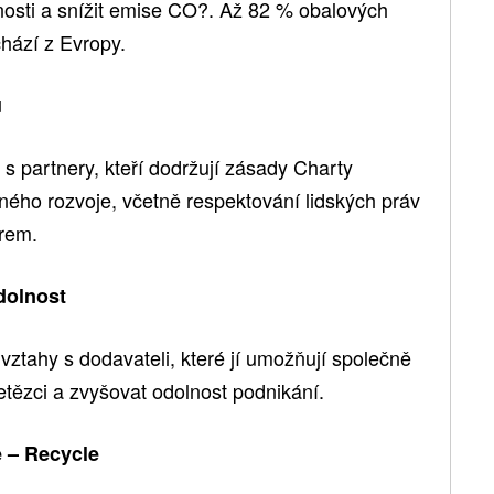
nosti a snížit emise CO?. Až 82 % obalových
chází z Evropy.
ů
partnery, kteří dodržují zásady Charty
ého rozvoje, včetně respektování lidských práv
rem.
dolnost
é vztahy s dodavateli, které jí umožňují společně
etězci a zvyšovat odolnost podnikání.
 – Recycle