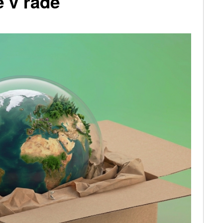
é v řadě