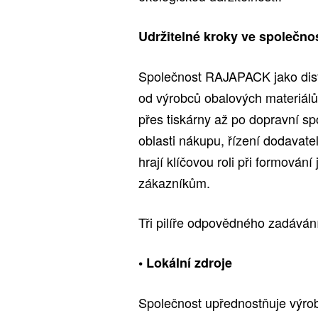
Udržitelné kroky ve společn
Společnost RAJAPACK jako distr
od výrobců obalových materiálů
přes tiskárny až po dopravní s
oblasti nákupu, řízení dodavat
hrají klíčovou roli při formován
zákazníkům.
Tři pilíře odpovědného zadáván
• Lokální zdroje
Společnost upřednostňuje výrob