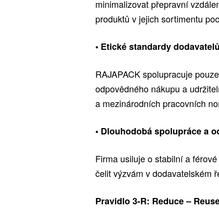
minimalizovat přepravní vzdále
produktů v jejich sortimentu po
• Etické standardy dodavatel
RAJAPACK spolupracuje pouze s 
odpovědného nákupu a udržiteln
a mezinárodních pracovních no
• Dlouhodobá spolupráce a o
Firma usiluje o stabilní a férov
čelit výzvám v dodavatelském ř
Pravidlo 3-R: Reduce – Reuse