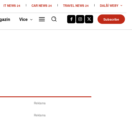
IT NEWS 24
CAR NEWS 24
TRAVEL NEWS 24
DALŠÍ WEBY
gazín
Více
Subscribe
Reklama
Reklama