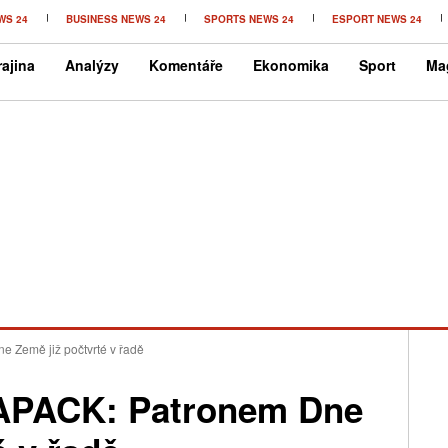
WS 24
BUSINESS NEWS 24
SPORTS NEWS 24
ESPORT NEWS 24
ajina
Analýzy
Komentáře
Ekonomika
Sport
Ma
 Země již počtvrté v řadě
APACK: Patronem Dne