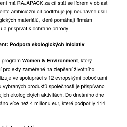
šení má RAJAPACK za cíl stát se lídrem v oblasti
nto ambiciózní cíl podtrhuje její neúnavné úsilí
ogických materiálů, které pomáhají firmám
u a přispívat k ochraně přírody.
: Podpora ekologických iniciativ
la program
, který
Women & Environment
í projekty zaměřené na zlepšení životního
alizuje ve spolupráci s 12 evropskými pobočkami
ybraných produktů společnosti je přispíváno
jejich ekologických aktivitách. Do dnešního dne
no více než 4 milionu eur, které podpořily 114