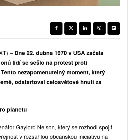
XT) –
Dne 22. dubna 1970 v USA začala
onů lidí se sešlo na protest proti
y. Tento nezapomenutelný moment, který
Země, odstartoval celosvětové hnutí za
ro planetu
átor Gaylord Nelson, který se rozhodl spojit
eřejnost v rozsáhlou občanskou iniciativu na