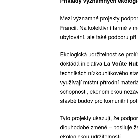
Příklady významných ekologi
Mezi významné projekty podpor
Francii. Na kolektivní farmě v m
ubytování, ale také podporu př
Ekologická udržitelnost se prol
dokládá iniciativa
La Voûte Nu
technikách nízkouhlíkového sta
využívají místní přírodní mater
schopnosti, ekonomickou nezávi
stavbě budov pro komunitní pot
Tyto projekty ukazují, že podpo
dlouhodobé změně – posiluje žen
ekologickou udržitelností.