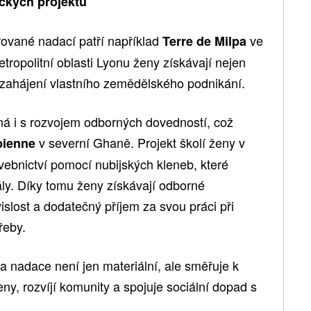
ckých projektů
ované nadací patří například
ve
Terre de Milpa
etropolitní oblasti Lyonu ženy získávají nejen
i zahájení vlastního zemědělského podnikání.
íná i s rozvojem odborných dovedností, což
v severní Ghaně. Projekt školí ženy v
bienne
vebnictví pomocí nubijských kleneb, které
iály. Díky tomu ženy získávají odborné
slost a dodatečný příjem za svou práci při
řeby.
ra nadace není jen materiální, ale směřuje k
y, rozvíjí komunity a spojuje sociální dopad s