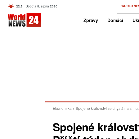
C
WORLD NE
22.3
Sobota 8. srpna 2026
Czech
Zprávy
Domácí
Ukr
Ekonomika
Spojené království se chystá na zimu. 
Spojené královst