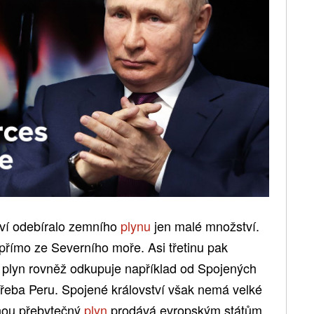
ví odebíralo zemního
plynu
jen malé množství.
 přímo ze Severního moře. Asi třetinu pak
 plyn rovněž odkupuje například od Spojených
třeba Peru. Spojené království však nemá velké
inou přebytečný
plyn
prodává evropským státům.