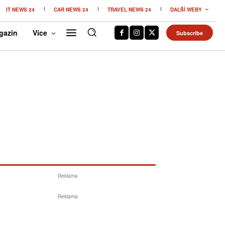
IT NEWS 24
CAR NEWS 24
TRAVEL NEWS 24
DALŠÍ WEBY
gazín
Více
Subscribe
Reklama
Reklama