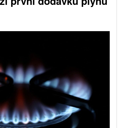
rží první dodávku plynu