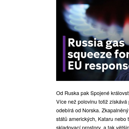
Od Ruska pak Spojené královst
Více než polovinu totiž získává
odebírá od Norska. Zkapalněný
států amerických, Kataru nebo 
skladovací prostory, a tak větš