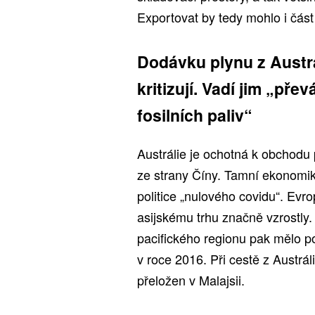
Exportovat by tedy mohlo i část 
Dodávku plynu z Austrá
kritizují. Vadí jim „pře
fosilních paliv“
Austrálie je ochotná k obchodu 
ze strany Číny. Tamní ekonomik
politice „nulového covidu“. Evro
asijskému trhu značně vzrostl
pacifického regionu pak mělo po
v roce 2016. Při cestě z Austrá
přeložen v Malajsii.