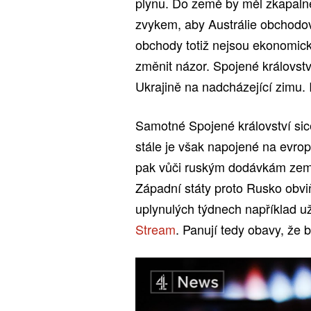
plynu. Do země by měl zkapal
zvykem, aby Austrálie obchodo
obchody totiž nejsou ekonomick
změnit názor. Spojené království 
Ukrajině na nadcházející zimu.
Samotné Spojené království sic
stále je však napojené na evrop
pak vůči ruským dodávkám zem
Západní státy proto Rusko obviň
uplynulých týdnech například u
Stream
. Panují tedy obavy, že