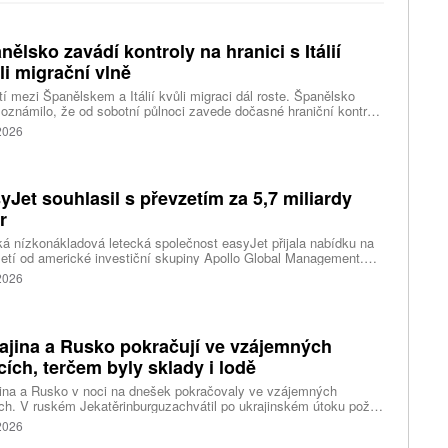
nělsko zavádí kontroly na hranici s Itálií
li migrační vlně
í mezi Španělskem a Itálií kvůli migraci dál roste. Španělsko
oznámilo, že od sobotní půlnoci zavede dočasné hraniční kontroly
estující z Itálie. Opatření má platit do 7. září a je přímou reakcí na
 2026
dnutí Říma obnovit kontroly u osob přijíždějících ze Španělska po
né migrační krizi v severoafrické Ceutě.
yJet souhlasil s převzetím za 5,7 miliardy
r
ká nízkonákladová letecká společnost easyJet přijala nabídku na
etí od americké investiční skupiny Apollo Global Management.
akce oceňuje aerolinku na 5,7 miliardy liber, tedy přibližně 162
 2026
rd korun.
ajina a Rusko pokračují ve vzájemných
cích, terčem byly sklady i lodě
ina a Rusko v noci na dnešek pokračovaly ve vzájemných
ch. V ruském Jekatěrinburguzachvátil po ukrajinském útoku požár
tické centrum ruského internetového prodejce Wildberries.
 2026
čnost o tom informovala bez podrobností na síti Telegram.