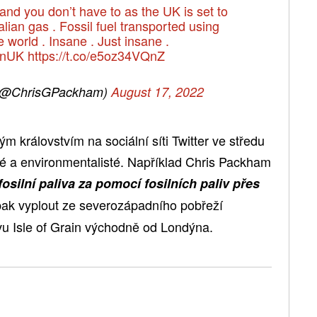
. and you don’t have to as the UK is set to
lian gas . Fossil fuel transported using
e world . Insane . Just insane .
onUK
⁩
https://t.co/e5oz34VQnZ
 (@ChrisGPackham)
August 17, 2022
m královstvím na sociální síti Twitter ve středu
ové a environmentalisté. Například Chris Packham
fosilní paliva za pomocí fosilních paliv přes
pak vyplout ze severozápadního pobřeží
vu Isle of Grain východně od Londýna.