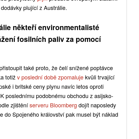
dodávky plující z Austrálie.
lie někteří environmentalisté
vážení fosilních paliv za pomocí
přistoupit také proto, že čelí snížené poptávce
a totiž
v poslední době zpomaluje
kvůli trvající
pské i britské ceny plynu navíc letos oproti
y. K poslednímu podobnému obchodu z asijsko-
dle zjištění
serveru Bloomberg
dojít naposledy
lie do Spojeného království pak musel být náklad