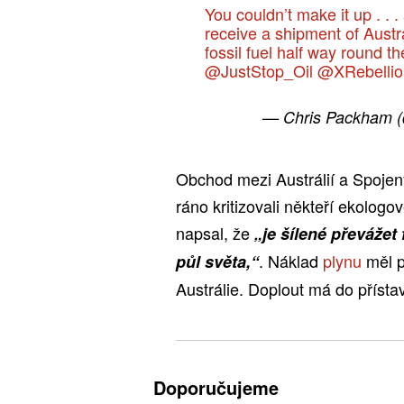
You couldn’t make it up . . 
receive a shipment of Austra
fossil fuel half way round th
@JustStop_Oil
⁩ ⁦⁦
@XRebelli
— Chris Packham
Obchod mezi Austrálií a Spojený
ráno kritizovali někteří ekolog
napsal, že
„je šílené převážet 
. Náklad
plynu
měl 
půl světa,“
Austrálie. Doplout má do přísta
Doporučujeme