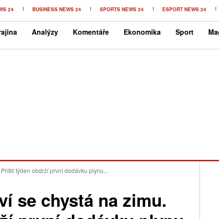
WS 24
BUSINESS NEWS 24
SPORTS NEWS 24
ESPORT NEWS 24
ajina
Analýzy
Komentáře
Ekonomika
Sport
Ma
Příští týden obdrží první dodávku plynu...
ví se chystá na zimu.