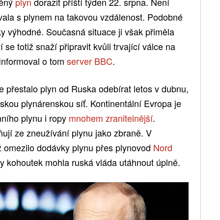
něný
plyn
dorazit příští týden 22. srpna. Není
vala s plynem na takovou vzdálenost. Podobné
y výhodné. Současná situace ji však přiměla
se totiž snaží připravit kvůli trvající válce na
 Informoval o tom
server BBC
.
e přestalo plyn od Ruska odebírat letos v dubnu,
skou plynárenskou síť. Kontinentální Evropa je
ního plynu i ropy
mnohem zranitelnější
.
ují ze zneužívání plynu jako zbraně. V
ž omezilo dodávky plynu přes plynovod
Nord
 by kohoutek mohla ruská vláda utáhnout úplně.