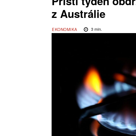
Příští týden obd
z Austrálie
3
min.
EKONOMIKA