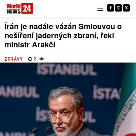
Írán je nadále vázán Smlouvou o
nešíření jaderných zbraní, řekl
ministr Arakčí
2
min.
ZPRÁVY