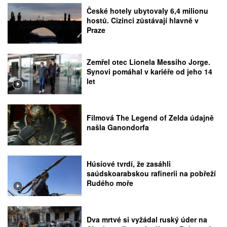
České hotely ubytovaly 6,4 milionu
hostů. Cizinci zůstávají hlavně v
Praze
Zemřel otec Lionela Messiho Jorge.
Synovi pomáhal v kariéře od jeho 14
let
Filmová The Legend of Zelda údajně
našla Ganondorfa
Húsíové tvrdí, že zasáhli
saúdskoarabskou rafinerii na pobřeží
Rudého moře
Dva mrtvé si vyžádal ruský úder na