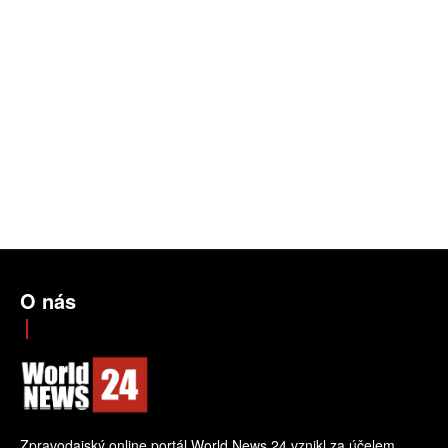
O nás
Zpravodajský online portál World News 24 vznikl za účelem