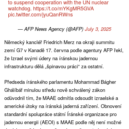
to suspend cooperation with the UN nuclear
watchdog.
https://t.co/mYKgMR5GVA
pic.twitter.com/jyuQanRWns
— AFP News Agency (@AFP)
July 3, 2025
Německý kancléř Friedrich Merz na okraji summitu
zemí G7 v Kanadě 17. června podle agentury AFP řekl,
že Izrael svými údery na íránskou jadernou
infrastrukturu dělá „špinavou práci“ za ostatní.
Předseda íránského parlamentu Mohammad Bágher
Ghálíbáf minulou středu nově schválený zákon
odůvodnil tím, že MAAE odmítla odsoudit izraelské a
americké útoky na íránská jaderná zařízení. Obnovení
standardní spolupráce státní Íránské organizace pro
jadernou energii (AEOI) s MAAE podle něj není možné