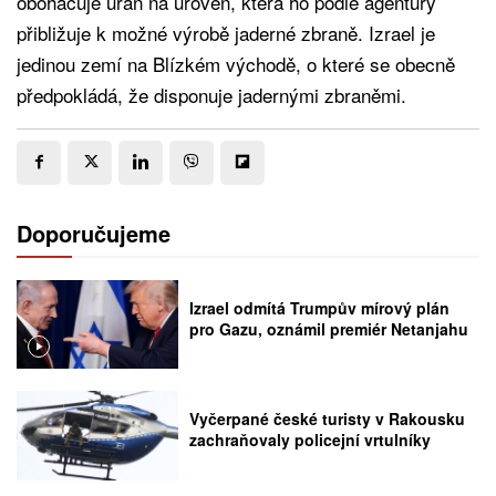
obohacuje uran na úroveň, která ho podle agentury
přibližuje k možné výrobě jaderné zbraně. Izrael je
jedinou zemí na Blízkém východě, o které se obecně
předpokládá, že disponuje jadernými zbraněmi.
Doporučujeme
Izrael odmítá Trumpův mírový plán
pro Gazu, oznámil premiér Netanjahu
Vyčerpané české turisty v Rakousku
zachraňovaly policejní vrtulníky