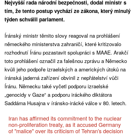
Nejvyšší rada národní bezpečnosti, dodal ministr s
tím, že tento postup vychází ze zákona, který minulý
týden schválil parlament.
Íránský ministr těmito slovy reagoval na prohlášení
německého ministerstva zahraničí, které kritizovalo
rozhodnutí Íránu pozastavit spolupráci s MAAE. Arakčí
toto prohlášení označil za falešnou zprávu a Německo
kvůli jeho podpoře izraelských a amerických útoků na
íránská jaderná zařízení obvinil z nepřátelství vůči
Íránu. Německu také vyčetl podporu izraelské
„genocidy v Gaze“ a podporu iráckého diktátora
Saddáma Husajna v íránsko-irácké válce v 80. letech.
Iran has affirmed its commitment to the nuclear
non-proliferation treaty, as it accused Germany
of "malice" over its criticism of Tehran's decision