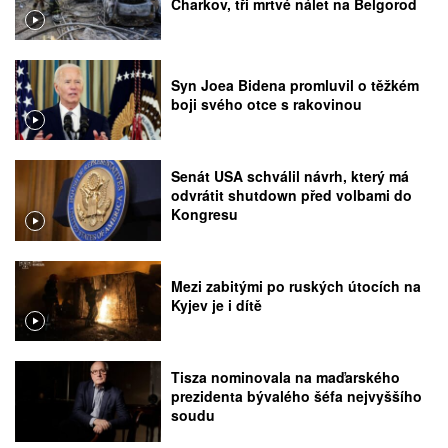
Charkov, tři mrtvé nálet na Belgorod
Syn Joea Bidena promluvil o těžkém
boji svého otce s rakovinou
Senát USA schválil návrh, který má
odvrátit shutdown před volbami do
Kongresu
Mezi zabitými po ruských útocích na
Kyjev je i dítě
Tisza nominovala na maďarského
prezidenta bývalého šéfa nejvyššího
soudu