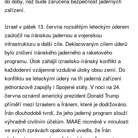
do doby, než bude zaručena bezpečnost jaderných
zařízení.
Izrael v pátek 13. června rozsáhlým leteckým úderem
zaútočil na íránskou jadernou a vojenskou
infrastrukturu a další cíle. Deklarovaným cílem úderů
bylo zničení íránského jaderného a raketového
programu. Útok zahájil izraelsko-íránský konflikt a
každodenní vzájemné vzdušné útoky obou zemí. Do
konfliktu se leteckými údery na tři jaderná zařízení
jednorázově zapojily i Spojené státy. V noci na 24.
června oznámil americký prezident Donald Trump
příměří mezi Izraelem a Íránem, které je dodržováno.
Írán dlouhodobě tvrdí, že jeho jaderný program slouží
výhradně civilním účelům. MAAE nicméně v minulosti
ve svých zprávách opakovaně uvedla, že Írán