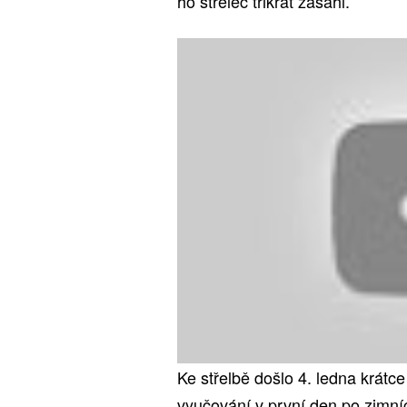
ho střelec třikrát zasáhl.
Ke střelbě došlo 4. ledna krátc
vyučování v první den po zimní