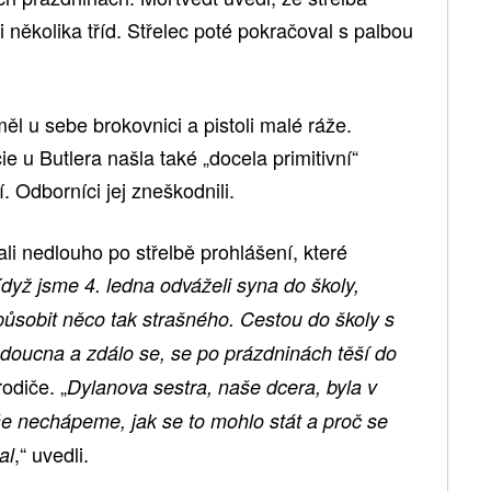
ci několika tříd. Střelec poté pokračoval s palbou
ěl u sebe brokovnici a pistoli malé ráže.
cie u Butlera našla také „docela primitivní“
 Odborníci jej zneškodnili.
ali nedlouho po střelbě prohlášení, které
dyž jsme 4. ledna odváželi syna do školy,
působit něco tak strašného. Cestou do školy s
udoucna a zdálo se, se po prázdninách těší do
rodiče. „
Dylanova sestra, naše dcera, byla v
še nechápeme, jak se to mohlo stát a proč se
,“ uvedli.
al