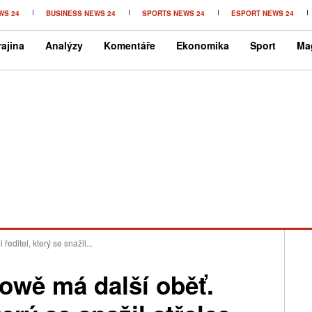
WS 24
BUSINESS NEWS 24
SPORTS NEWS 24
ESPORT NEWS 24
ajina
Analýzy
Komentáře
Ekonomika
Sport
Ma
ředitel, který se snažil...
Iowě má další oběť.