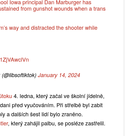
ol Iowa principal Dan Marburger has
sustained from gunshot wounds when a trans
m’s way and distracted the shooter while
m/1ZjVAwclVn
 (@libsoftiktok)
January 14, 2024
útoku
4. ledna, který začal ve školní jídelně,
dani před vyučováním. Při střelbě byl zabit
ly a dalších šest lidí bylo zraněno.
tler
, který zahájil palbu, se posléze zastřelil.