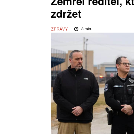
Zemřel ředitel, k
zdržet
3
min.
ZPRÁVY