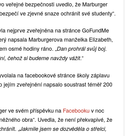
tvo veřejné bezpečnosti uvedlo, že Marburger
ebezpečí ve zjevné snaze ochránit své studenty“.
yla nejprve zveřejněna na stránce GoFundMe
který napsala Marburgerova manželka Elizabeth,
lem osmé hodiny ráno. „
Dan prohrál svůj boj.
.“
dní, čehož si budeme navždy vážit
volala na facebookové stránce školy záplavu
 jejím zveřejnění napsalo soustrast téměř 200
rger ve svém příspěvku na
Facebooku
v noc
„něžného obra“. Uvedla, že není překvapivé, že
hránit. „
Jakmile jsem se dozvěděla o střelci,