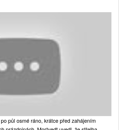
e po půl osmé ráno, krátce před zahájením
ch prázdninách. Mortvedt uvedl, že střelba