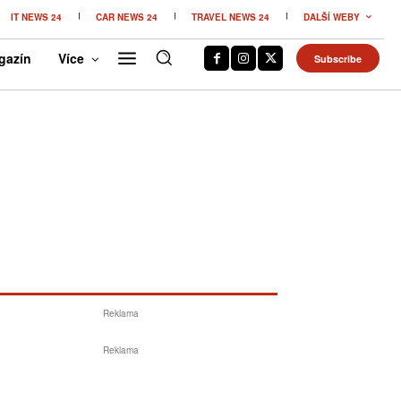
IT NEWS 24
CAR NEWS 24
TRAVEL NEWS 24
DALŠÍ WEBY
gazín
Více
Subscribe
Reklama
Reklama