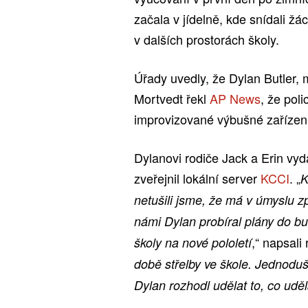
začala v jídelně, kde snídali žá
v dalších prostorách školy.
Úřady uvedly, že Dylan Butler, m
Mortvedt řekl
AP News
, že poli
improvizované výbušné zařízení.
Dylanovi rodiče Jack a Erin vyd
zveřejnil lokální server
KCCI
. „
K
netušili jsme, že má v úmyslu z
námi Dylan probíral plány do b
,“ napsali 
školy na nové pololetí
době střelby ve škole. Jednodu
Dylan rozhodl udělat to, co uděl