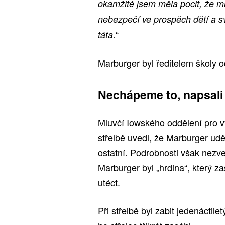
okamžitě jsem měla pocit, že mů
nebezpečí ve prospěch dětí a 
.“
táta
Marburger byl ředitelem školy 
Nechápeme to, napsali 
Mluvčí Iowského oddělení pro v
střelbě uvedl, že Marburger udě
ostatní. Podrobnosti však nezve
Marburger byl „hrdina“, který za
utéct.
Při střelbě byl zabit jedenáctile