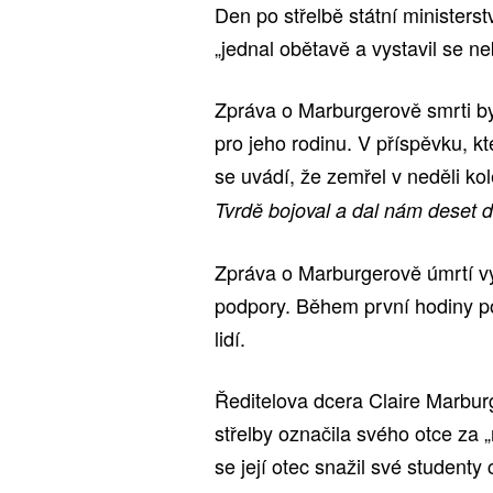
Den po střelbě státní ministers
„jednal obětavě a vystavil se n
Zpráva o Marburgerově smrti b
pro jeho rodinu. V příspěvku, 
se uvádí, že zemřel v neděli ko
Tvrdě bojoval a dal nám deset 
Zpráva o Marburgerově úmrtí vy
podpory. Během první hodiny po
lidí.
Ředitelova dcera Claire Marbu
střelby označila svého otce za 
se její otec snažil své studenty c