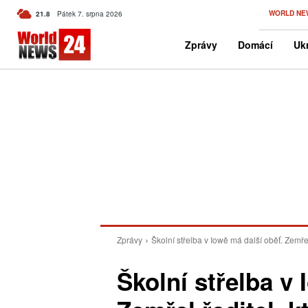
C
WORLD NE
21.8
Pátek 7. srpna 2026
Czech
Zprávy
Domácí
Ukr
Zprávy
Školní střelba v Iowě má další oběť. Zemřel 
Školní střelba v 