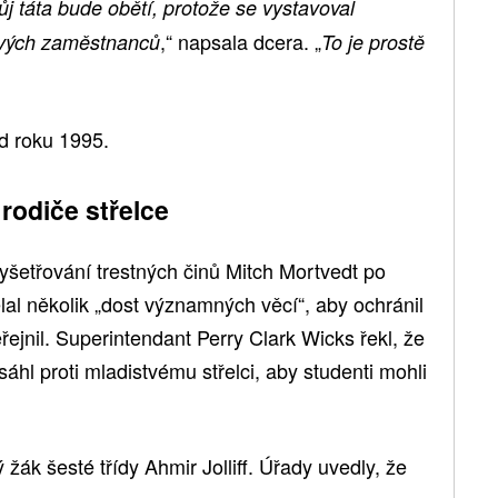
j táta bude obětí, protože se vystavoval
,“ napsala dcera. „
svých zaměstnanců
To je prostě
od roku 1995.
rodiče střelce
yšetřování trestných činů Mitch Mortvedt po
lal několik „dost významných věcí“, aby ochránil
řejnil. Superintendant Perry Clark Wicks řekl, že
sáhl proti mladistvému střelci, aby studenti mohli
tý žák šesté třídy Ahmir Jolliff. Úřady uvedly, že