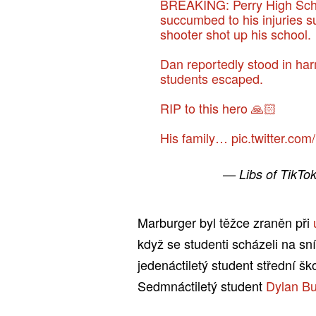
BREAKING: Perry High Scho
succumbed to his injuries 
shooter shot up his school.
Dan reportedly stood in har
students escaped.
RIP to this hero 🙏🏻
His family…
pic.twitter.co
— Libs of TikTok
Marburger byl těžce zraněn při
když se studenti scházeli na sní
jedenáctiletý student střední ško
Sedmnáctiletý student
Dylan Bu