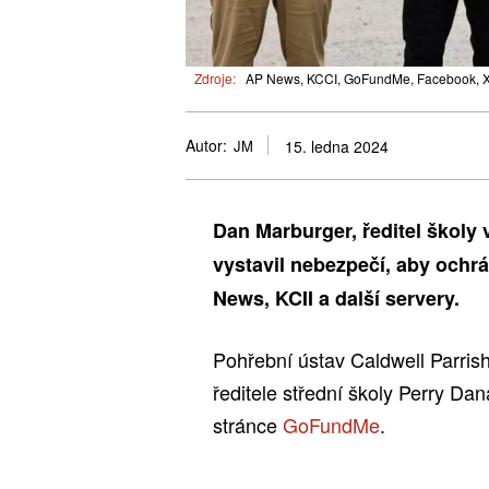
Zdroje:
AP News, KCCI, GoFundMe, Facebook, X,
Autor:
JM
15. ledna 2024
Dan Marburger, ředitel školy 
vystavil nebezpečí, aby ochrá
News, KCII a další servery.
Pohřební ústav Caldwell Parris
ředitele střední školy Perry Da
stránce
GoFundMe
.