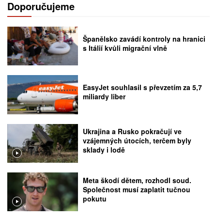
Doporučujeme
Španělsko zavádí kontroly na hranici
s Itálií kvůli migrační vlně
EasyJet souhlasil s převzetím za 5,7
miliardy liber
Ukrajina a Rusko pokračují ve
vzájemných útocích, terčem byly
sklady i lodě
Meta škodí dětem, rozhodl soud.
Společnost musí zaplatit tučnou
pokutu