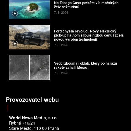
Na Tobago Cays potkáte víc mořských
želv než turistů
7. 8. 2026
Ford chystá revoluci. Nový elektrický
pick-up Fathom slibuje nízkou cenu i zcela
novou výrobní technologii
7. 8. 2026
Vědci zkoumají oblak, který po nárazu
rakety zahalil Měsíc
7. 8. 2026
Provozovatel webu
World News Media, s.r.o.
Rybná 716/24
Staré Město, 110 00 Praha