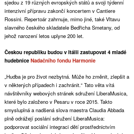
sjedou z 19 různých evropských států a svoji týdenní
intenzivní přípravu zakončí koncertem v Cantiere
Rossini. Repertoár zahrnuje, mimo jiné, také Vltavu
slavného českého skladatele Bedřicha Smetany, od
jehož narození letos uplyne 200 let.
Českou republiku budou v Itálii zastupovat 4 mladé
hudebnice
Nadačního fondu Harmonie
„Hudba je pro život nezbytná. Může ho změnit, zlepšit a
v některých případech i zachránit.“ Tato věta vítá
návštěvníky webových stránek sdružení LiberaMusica,
které bylo založeno v Pesaru v roce 2015. Takto
smysluplná a nadšená slova maestra Claudia Abbada
plně odrážejí poslání sdružení LiberaMusica:
podporovat sociální integraci dětí prostřednictvím