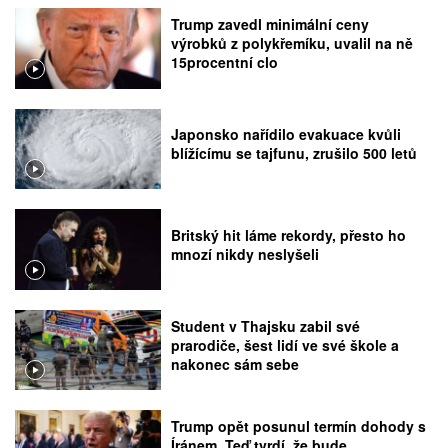
Trump zavedl minimální ceny
výrobků z polykřemíku, uvalil na ně
15procentní clo
Japonsko nařídilo evakuace kvůli
blížícímu se tajfunu, zrušilo 500 letů
Britský hit láme rekordy, přesto ho
mnozí nikdy neslyšeli
Student v Thajsku zabil své
prarodiče, šest lidí ve své škole a
nakonec sám sebe
Trump opět posunul termín dohody s
Íránem. Teď tvrdí, že bude