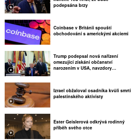
podepsána brzy
Coinbase v Británii spouští
obchodování s americkými akciemi
Trump podepsal nová nařízení
omezující získání občanství
narozením v USA, navzdory
rozhodnutí Nejvyššího soudu
Izrael obžaloval osadníka kvůli smrti
palestinského aktivisty
Ester Geislerová odkrývá rodinný
příběh svého otce