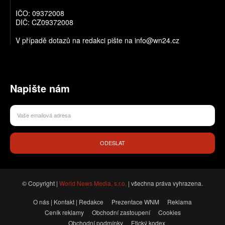
IČO: 09372008
DIČ: CZ09372008
V případě dotazů na redakci pište na info@wn24.cz
Napište nám
ODESLAT
© Copyright |
World News Media, s.r.o.
| všechna práva vyhrazena.
O nás | Kontakt | Redakce
Prezentace WNM
Reklama
Ceník reklamy
Obchodní zastoupení
Cookies
Obchodní podmínky
Etický kodex