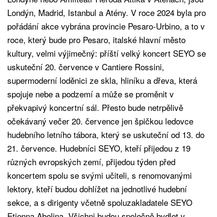
Londýn, Madrid, Istanbul a Atény. V roce 2024 byla pro
pořádání akce vybrána provincie Pesaro-Urbino, a to v
roce, který bude pro Pesaro, italské hlavní město
kultury, velmi výjimečný: příští velký koncert SEYO se
uskuteční 20. července v Cantiere Rossini,
supermoderní loděnici ze skla, hliníku a dřeva, která
spojuje nebe a podzemí a může se proměnit v
překvapivý koncertní sál. Přesto bude netrpělivě
očekávaný večer 20. července jen špičkou ledovce
hudebního letního tábora, který se uskuteční od 13. do
21. července. Hudebníci SEYO, kteří přijedou z 19
různých evropských zemí, přijedou týden před
koncertem spolu se svými učiteli, s renomovanými
lektory, kteří budou dohlížet na jednotlivé hudební
sekce, a s dirigenty včetně spoluzakladatele SEYO
Etienna Abelina. Všichni budou společně bydlet v