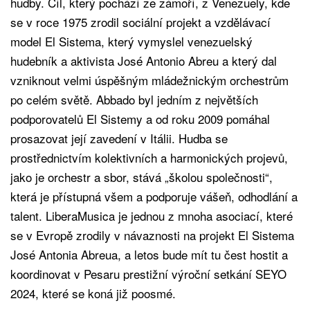
hudby. Cíl, který pochází ze zámoří, z Venezuely, kde
se v roce 1975 zrodil sociální projekt a vzdělávací
model El Sistema, který vymyslel venezuelský
hudebník a aktivista José Antonio Abreu a který dal
vzniknout velmi úspěšným mládežnickým orchestrům
po celém světě. Abbado byl jedním z největších
podporovatelů El Sistemy a od roku 2009 pomáhal
prosazovat její zavedení v Itálii. Hudba se
prostřednictvím kolektivních a harmonických projevů,
jako je orchestr a sbor, stává „školou společnosti“,
která je přístupná všem a podporuje vášeň, odhodlání a
talent. LiberaMusica je jednou z mnoha asociací, které
se v Evropě zrodily v návaznosti na projekt El Sistema
José Antonia Abreua, a letos bude mít tu čest hostit a
koordinovat v Pesaru prestižní výroční setkání SEYO
2024, které se koná již poosmé.