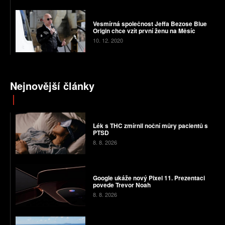
Vesmírná společnost Jeffa Bezose Blue
Origin chce vzít první ženu na Měsíc
10. 12. 2020
Nejnovější články
Lék s THC zmírnil noční můry pacientů s
PTSD
8. 8. 2026
Google ukáže nový Pixel 11. Prezentaci
povede Trevor Noah
8. 8. 2026