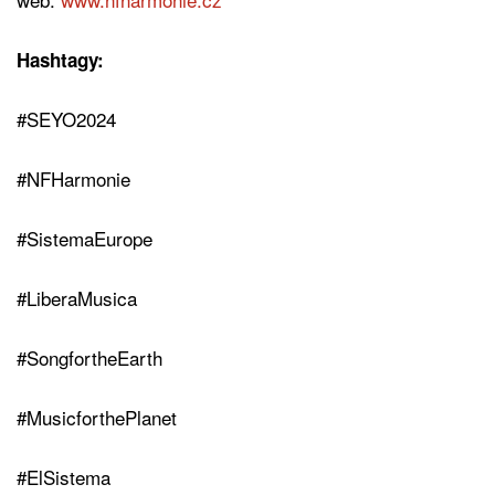
Hashtagy:
#SEYO2024
#NFHarmonie
#SistemaEurope
#LiberaMusica
#SongfortheEarth
#MusicforthePlanet
#ElSistema