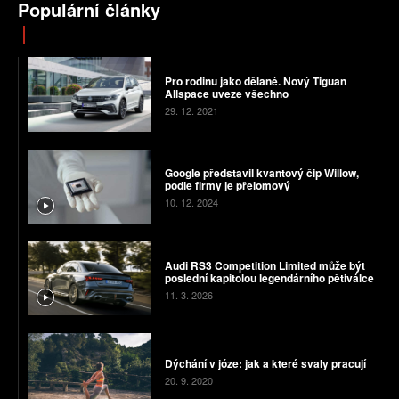
Populární články
Pro rodinu jako dělané. Nový Tiguan
Allspace uveze všechno
29. 12. 2021
Google představil kvantový čip Willow,
podle firmy je přelomový
10. 12. 2024
Audi RS3 Competition Limited může být
poslední kapitolou legendárního pětiválce
11. 3. 2026
Dýchání v józe: jak a které svaly pracují
20. 9. 2020