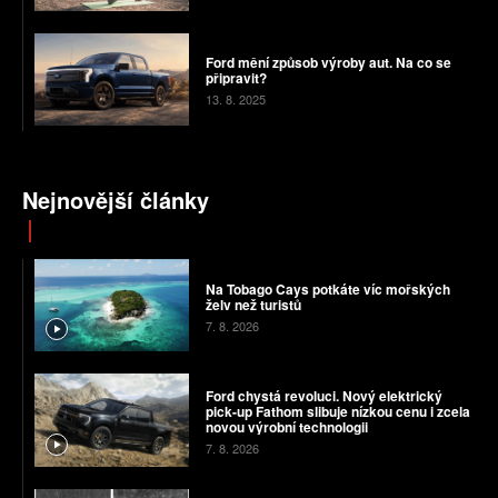
Ford mění způsob výroby aut. Na co se
připravit?
13. 8. 2025
Nejnovější články
Na Tobago Cays potkáte víc mořských
želv než turistů
7. 8. 2026
Ford chystá revoluci. Nový elektrický
pick-up Fathom slibuje nízkou cenu i zcela
novou výrobní technologii
7. 8. 2026