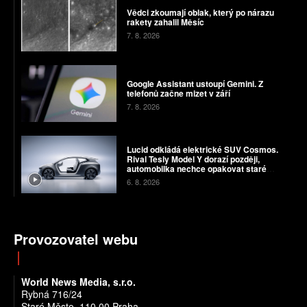
Vědci zkoumají oblak, který po nárazu
rakety zahalil Měsíc
7. 8. 2026
Google Assistant ustoupí Gemini. Z
telefonů začne mizet v září
7. 8. 2026
Lucid odkládá elektrické SUV Cosmos.
Rival Tesly Model Y dorazí později,
automobilka nechce opakovat staré
chyby
6. 8. 2026
Provozovatel webu
World News Media, s.r.o.
Rybná 716/24
Staré Město, 110 00 Praha