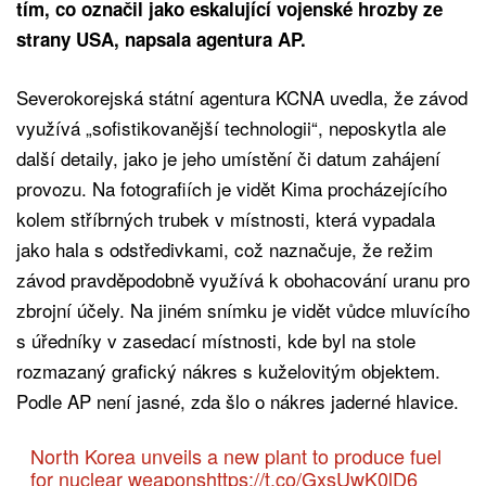
tím, co označil jako eskalující vojenské hrozby ze
strany USA, napsala agentura AP.
Severokorejská státní agentura KCNA uvedla, že závod
využívá „sofistikovanější technologii“, neposkytla ale
další detaily, jako je jeho umístění či datum zahájení
provozu. Na fotografiích je vidět Kima procházejícího
kolem stříbrných trubek v místnosti, která vypadala
jako hala s odstředivkami, což naznačuje, že režim
závod pravděpodobně využívá k obohacování uranu pro
zbrojní účely. Na jiném snímku je vidět vůdce mluvícího
s úředníky v zasedací místnosti, kde byl na stole
rozmazaný grafický nákres s kuželovitým objektem.
Podle AP není jasné, zda šlo o nákres jaderné hlavice.
North Korea unveils a new plant to produce fuel
for nuclear weapons
https://t.co/GxsUwK0lD6