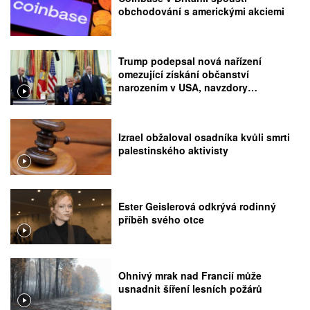
obchodování s americkými akciemi
Trump podepsal nová nařízení
omezující získání občanství
narozením v USA, navzdory
rozhodnutí Nejvyššího soudu
Izrael obžaloval osadníka kvůli smrti
palestinského aktivisty
Ester Geislerová odkrývá rodinný
příběh svého otce
Ohnivý mrak nad Francií může
usnadnit šíření lesních požárů