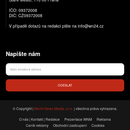
IČO: 09372008
DIČ: CZ09372008
V případě dotazů na redakci pište na info@wn24.cz
Napište nám
ODESLAT
© Copyright |
World News Media, s.r.o.
| všechna práva vyhrazena.
O nás | Kontakt | Redakce
Prezentace WNM
Reklama
Ceník reklamy
Obchodní zastoupení
Cookies