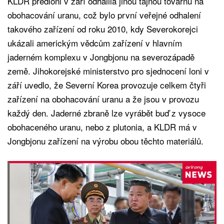
KLDR předloni v září odhalila jinou tajnou továrnu na
obohacování uranu, což bylo první veřejné odhalení
takového zařízení od roku 2010, kdy Severokorejci
ukázali americkým vědcům zařízení v hlavním
jaderném komplexu v Jongbjonu na severozápadě
země. Jihokorejské ministerstvo pro sjednocení loni v
září uvedlo, že Severní Korea provozuje celkem čtyři
zařízení na obohacování uranu a že jsou v provozu
každý den. Jaderné zbraně lze vyrábět buď z vysoce
obohaceného uranu, nebo z plutonia, a KLDR má v
Jongbjonu zařízení na výrobu obou těchto materiálů.