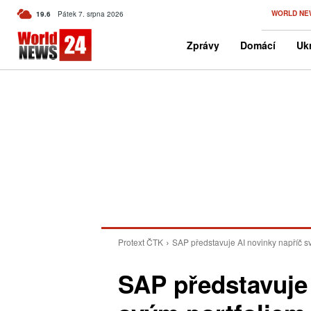
C
WORLD NE
19.6
Pátek 7. srpna 2026
Czech
Zprávy
Domácí
Ukr
Protext ČTK
SAP představuje AI novinky napříč 
SAP představuje 