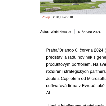
Zdroje:
ČTK, Foto: ČTK
Autor:
World News 24
6. června 2024
Praha/Orlando 6. června 2024
představila řadu novinek s gene
produktovým portfoliem. Na své
rozšíření strategických partners
Joule s Copilotem od Microsoft
softwarová firma v Evropě tak
AI.
„Umělá inteligence představuje