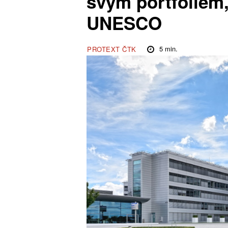
svým portfoliem,
UNESCO
5
min.
PROTEXT ČTK