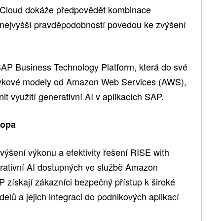
s Cloud dokáže předpovědět kombinace
 nejvyšší pravděpodobností povedou ke zvýšení
 SAP Business Technology Platform, která do své
jazykové modely od Amazon Web Services (AWS),
it využití generativní AI v aplikacích SAP.
topa
ýšení výkonu a efektivity řešení RISE with
ativní AI dostupných ve službě Amazon
P získají zákazníci bezpečný přístup k široké
lů a jejich integraci do podnikových aplikací