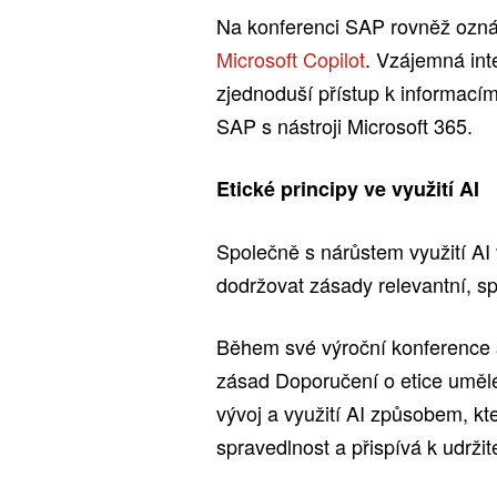
Na konferenci SAP rovněž ozn
Microsoft Copilot
. Vzájemná int
zjednoduší přístup k informacím
SAP s nástroji Microsoft 365.
Etické principy ve využití AI
Společně s nárůstem využití AI
dodržovat zásady relevantní, s
Během své výroční konference s
zásad Doporučení o etice umělé 
vývoj a využití AI způsobem, kt
spravedlnost a přispívá k udržit