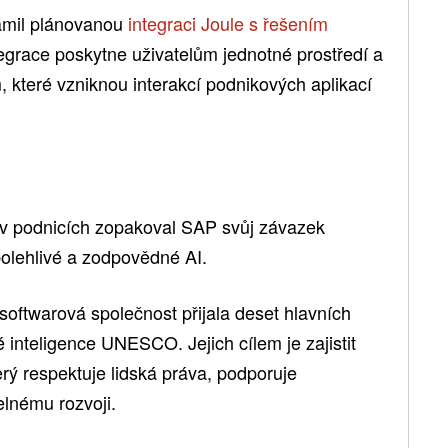
ámil plánovanou
integraci Joule s řešením
egrace poskytne uživatelům jednotné prostředí a
, které vzniknou interakcí podnikových aplikací
 v podnicích zopakoval SAP svůj závazek
polehlivé a zodpovědné AI.
oftwarová společnost přijala deset hlavních
inteligence UNESCO. Jejich cílem je zajistit
erý respektuje lidská práva, podporuje
elnému rozvoji.