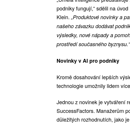
podniky fungují,“ sdělil na úvod
Klein.
„Produktové novinky a part
našeho závazku dodávat podniků
výsledky, nové nápady a pomoho
prostředí současného byznysu.“
Novinky v AI pro podniky
Kromě dosahování lepších výsl
technologie umožnily lidem víc
Jednou z novinek je vytváření 
SuccessFactors. Manažerům posk
důležitých rozhodnutích, jako j