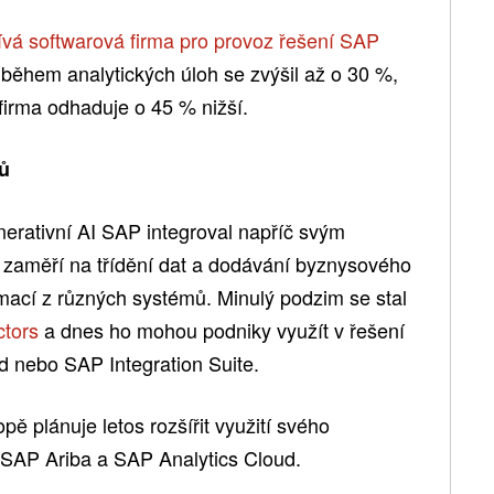
vá softwarová firma pro provoz řešení SAP
 během analytických úloh se zvýšil až o 30 %,
firma odhaduje o 45 % nižší.
tů
enerativní AI SAP integroval napříč svým
 zaměří na třídění dat a dodávání byznysového
rmací z různých systémů. Minulý podzim se stal
ctors
a dnes ho mohou podniky využít v řešení
nebo SAP Integration Suite.
pě plánuje letos rozšířit využití svého
ní SAP Ariba a SAP Analytics Cloud.