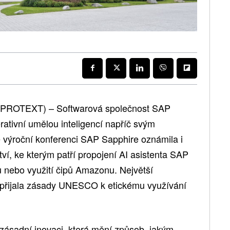
 (PROTEXT) – Softwarová společnost SAP
rativní umělou inteligencí napříč svým
 výroční konferenci SAP Sapphire oznámila i
tví, ke kterým patří propojení AI asistenta SAP
u nebo využití čipů Amazonu. Největší
é přijala zásady UNESCO k etickému využívání
 zásadní inovaci, která mění způsob, jakým