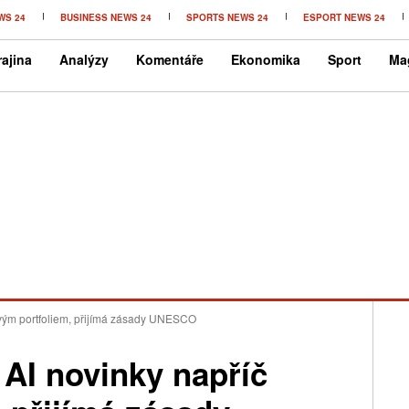
WS 24
BUSINESS NEWS 24
SPORTS NEWS 24
ESPORT NEWS 24
ajina
Analýzy
Komentáře
Ekonomika
Sport
Ma
svým portfoliem, přijímá zásady UNESCO
AI novinky napříč