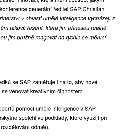
 konference generální ředitel SAP Christian
nerství v oblasti umělé inteligence vycházejí z
m taková řešení, která jim přinesou reálné
u jim pružně reagovat na rychle se měnící
edků se SAP zaměřuje i na to, aby nové
e se věnovat kreativním činnostem.
reportů pomocí umělé inteligence v SAP
ytne spolehlivé podklady, které využijí při
e rozdělování odměn.