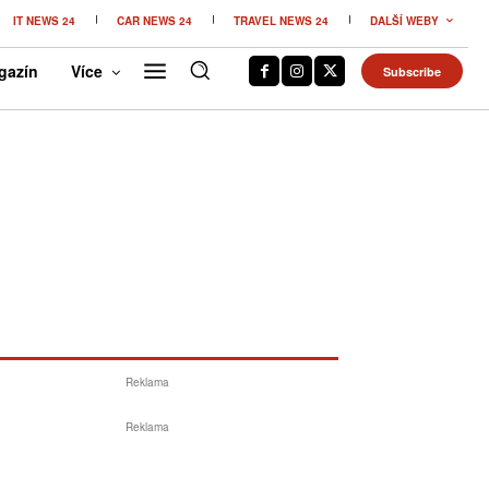
IT NEWS 24
CAR NEWS 24
TRAVEL NEWS 24
DALŠÍ WEBY
gazín
Více
Subscribe
Reklama
Reklama