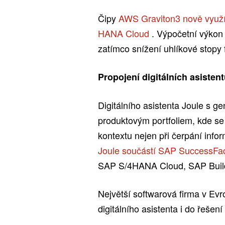
Čipy
AWS Graviton3 nově využí
HANA Cloud
. Výpočetní výkon
zatímco snížení uhlíkové stopy 
Propojení digitálních asisten
Digitálního asistenta Joule s g
produktovým portfoliem, kde se
kontextu nejen při čerpání info
Joule součástí SAP SuccessFa
SAP S/4HANA Cloud, SAP Build 
Největší softwarová firma v Evro
digitálního asistenta i do řeše