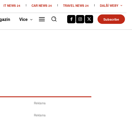
IT NEWS 24
CAR NEWS 24
TRAVEL NEWS 24
DALŠÍ WEBY
gazín
Více
Subscribe
Reklama
Reklama