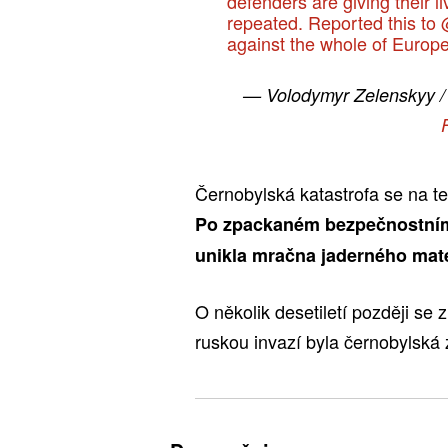
defenders are giving their li
repeated. Reported this to
against the whole of Europe
— Volodymyr Zelenskyy 
Černobylská katastrofa se na te
Po zpackaném bezpečnostním 
unikla mračna jaderného mater
O několik desetiletí později se z
ruskou invazí byla černobylská 