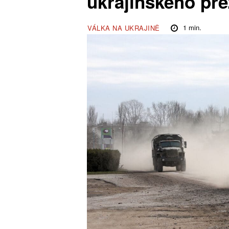
ukrajinského pre
1
min.
VÁLKA NA UKRAJINĚ