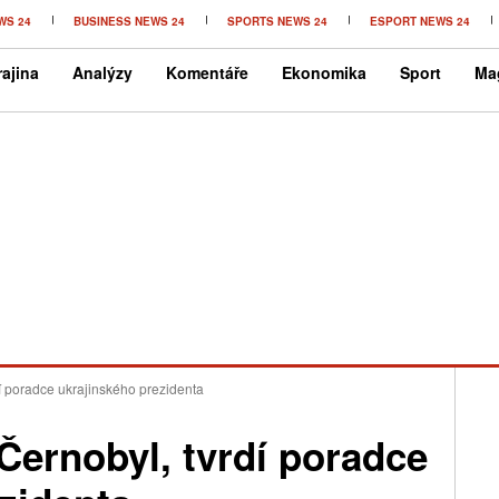
WS 24
BUSINESS NEWS 24
SPORTS NEWS 24
ESPORT NEWS 24
ajina
Analýzy
Komentáře
Ekonomika
Sport
Ma
í poradce ukrajinského prezidenta
Černobyl, tvrdí poradce