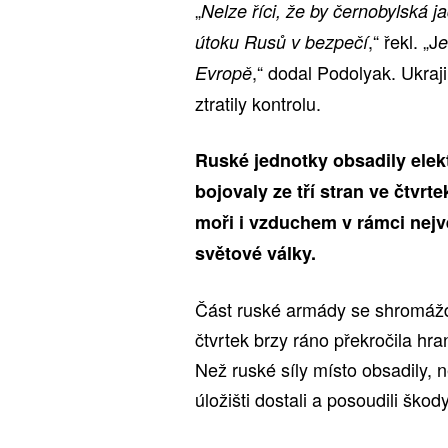
„
Nelze říci, že by černobylská 
,“ řekl. „J
útoku Rusů v bezpečí
e
,“ dodal Podolyak. Ukraj
Evropě
ztratily kontrolu.
Ruské jednotky obsadily elekt
bojovaly ze tří stran ve čtvr
moři i vzduchem v rámci nejv
světové války.
Část ruské armády se shromáždi
čtvrtek brzy ráno překročila hra
Než ruské síly místo obsadily,
úložišti dostali a posoudili škody