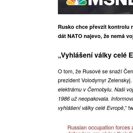
Rusko chce převzít kontrolu
dát NATO najevo, že nemá voj
„Vyhlášení války celé 
O tom, že Rusové se snaží Černo
prezident Volodymyr Zelenskyj. 
elektrárnu v Černobylu. Naši voj
1986 už neopakovala. Informova
,“ t
vyhlášení války celé Evropě
Russian occupation forces a