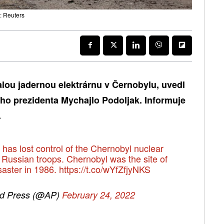
: Reuters
lou jadernou elektrárnu v Černobylu, uvedl
ého prezidenta Mychajlo Podoljak. Informuje
.
as lost control of the Chernobyl nuclear
th Russian troops. Chernobyl was the site of
saster in 1986.
https://t.co/wYfZfjyNKS
ed Press (@AP)
February 24, 2022