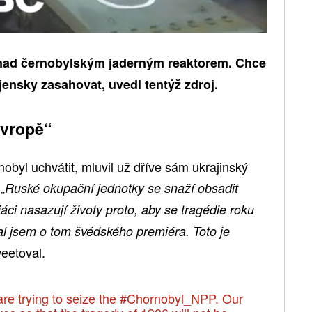
 nad černobylským jaderným reaktorem. Chce
ensky zasahovat, uvedl tentýž zdroj.
Evropě“
byl uchvátit, mluvil už dříve sám ukrajinský
„
Ruské okupační jednotky se snaží obsadit
áci nasazují životy proto, aby se tragédie roku
l jsem o tom švédského premiéra. Toto je
weetoval.
re trying to seize the
#Chornobyl_NPP
. Our