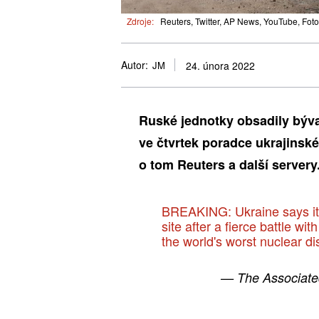
Zdroje:
Reuters, Twitter, AP News, YouTube, Foto
Autor:
JM
24. února 2022
Ruské jednotky obsadily býva
ve čtvrtek poradce ukrajinsk
o tom Reuters a další servery
BREAKING: Ukraine says it h
site after a fierce battle wi
the world's worst nuclear di
— The Associat