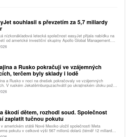
yJet souhlasil s převzetím za 5,7 miliardy
r
ká nízkonákladová letecká společnost easyJet přijala nabídku na
etí od americké investiční skupiny Apollo Global Management.
akce oceňuje aerolinku na 5,7 miliardy liber, tedy přibližně 162
 2026
rd korun.
ajina a Rusko pokračují ve vzájemných
cích, terčem byly sklady i lodě
ina a Rusko v noci na dnešek pokračovaly ve vzájemných
ch. V ruském Jekatěrinburguzachvátil po ukrajinském útoku požár
tické centrum ruského internetového prodejce Wildberries.
 2026
čnost o tom informovala bez podrobností na síti Telegram.
k ruské dronové útoky podle ukrajinských úřadů způsobily požár
ělských skladů v obci Balaklija v Charkovské oblasti na východě
iny, napsal Reuters.
a škodí dětem, rozhodl soud. Společnost
í zaplatit tučnou pokutu
v americkém státě Nové Mexiko uložil společnosti Meta
orms pokutu v celkové výši 567 milionů dolarů (téměř 12 miliard
) za újmu, kterou její platformy Facebook a Instagram působí
 2026