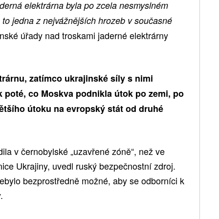
jaderná elektrárna byla po zcela nesmyslném
 to jedna z nejvážnějších hrozeb v současné
inské úřady nad troskami jaderné elektrárny
rárnu, zatímco ukrajinské síly s nimi
tek poté, co Moskva podnikla útok po zemi, po
ětšího útoku na evropský stát od druhé
la v černobylské „uzavřené zóně“, než ve
nice Ukrajiny, uvedl ruský bezpečnostní zdroj.
 nebylo bezprostředně možné, aby se odborníci k
.