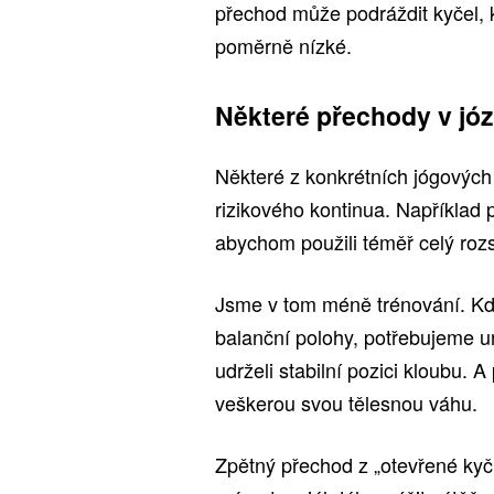
přechod může podráždit kyčel, k
poměrně nízké.
Některé přechody v józe
Některé z konkrétních jógových
rizikového kontinua. Například 
abychom použili téměř celý roz
Jsme v tom méně trénování. Kdy
balanční polohy, potřebujeme ur
udrželi stabilní pozici kloubu. 
veškerou svou tělesnou váhu.
Zpětný přechod z „otevřené kyčl