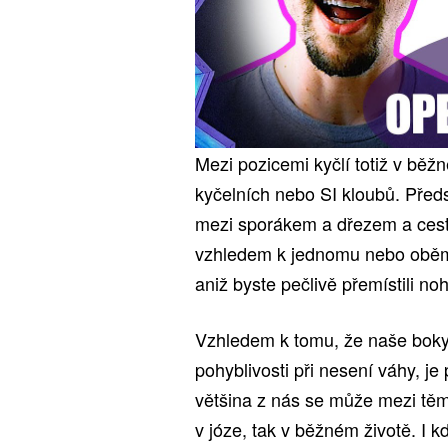
Mezi pozicemi kyčlí totiž v bě
kyčelních nebo SI kloubů. Předst
mezi sporákem a dřezem a cest
vzhledem k jednomu nebo oběm
aniž byste pečlivě přemístili noh
Vzhledem k tomu, že naše bok
pohyblivosti při nesení váhy, 
většina z nás se může mezi těm
v józe, tak v běžném životě. I 