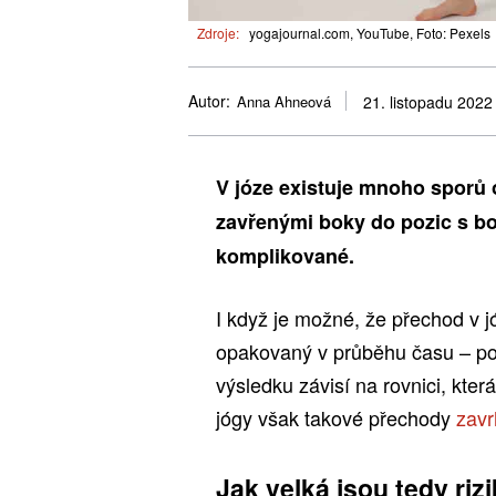
Zdroje:
yogajournal.com, YouTube, Foto: Pexels
Autor:
Anna Ahneová
21. listopadu 2022
V józe existuje mnoho sporů 
zavřenými boky do pozic s b
komplikované.
I když je možné, že přechod v 
opakovaný v průběhu času – po
výsledku závisí na rovnici, kte
jógy však takové přechody
zavr
Jak velká jsou tedy riz