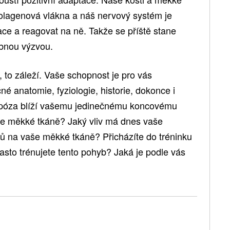
kolagenová vlákna a náš nervový systém je
ace a reagovat na ně. Takže se příště stane
obnou výzvou.
, to záleží. Vaše schopnost je pro vás
čné anatomie, fyziologie, historie, dokonce i
o póza blíží vašemu jedinečnému koncovému
še měkké tkáně? Jaký vliv má dnes vaše
ů na vaše měkké tkáně? Přicházíte do tréninku
často trénujete tento pohyb? Jaká je podle vás