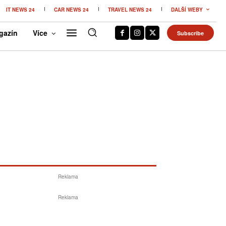
IT NEWS 24
CAR NEWS 24
TRAVEL NEWS 24
DALŠÍ WEBY
gazín
Více
Subscribe
Reklama
Reklama