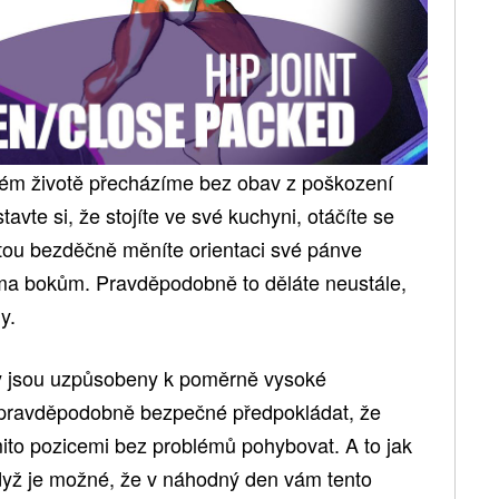
žném životě přecházíme bez obav z poškození
avte si, že stojíte ve své kuchyni, otáčíte se
ou bezděčně měníte orientaci své pánve
a bokům. Pravděpodobně to děláte neustále,
y.
y jsou uzpůsobeny k poměrně vysoké
je pravděpodobně bezpečné předpokládat, že
ito pozicemi bez problémů pohybovat. A to jak
když je možné, že v náhodný den vám tento