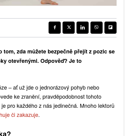
o tom, zda můžete bezpečně přejít z pozic se
oky otevřenými. Odpověď? Je to
józe – ať už jde o jednorázový pohyb nebo
vede ke zranění, pravděpodobnost tohoto
rá je pro každého z nás jedinečná. Mnoho lektorů
huje či zakazuje
.
ika?