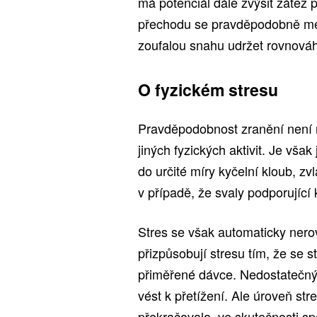
má potenciál dále zvýšit zátěž 
přechodu se pravděpodobně mén
zoufalou snahu udržet rovnová
O fyzickém stresu
Pravděpodobnost zranění není 
jiných fyzických aktivit. Je však
do určité míry kyčelní kloub, z
v případě, že svaly podporující
Stres se však automaticky nero
přizpůsobují stresu tím, že se st
přiměřené dávce. Nedostatečný 
vést k přetížení. Ale úroveň stre
překračovala, ve skutečnosti sp