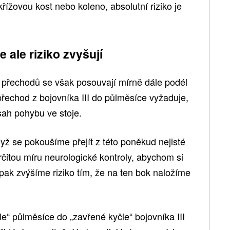
řížovou kost nebo koleno, absolutní riziko je
 ale riziko zvyšují
 přechodů se však posouvají mírně dále podél
přechod z bojovníka III do půlměsíce vyžaduje,
sah pohybu ve stoje.
ž se pokoušíme přejít z této poněkud nejisté
čitou míru neurologické kontroly, abychom si
A pak zvýšíme riziko tím, že na ten bok naložíme
e“ půlměsíce do „zavřené kyčle“ bojovníka III