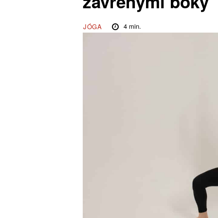
zavřenými boky
4
min.
JÓGA