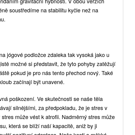
přidáním gravitační hybnosti. V obou verzích
ě soustředíme na stabilitu kyčle než na
hu.
na jógové podložce zdaleka tak vysoká jako u
 jistě možné si představit, že tyto pohyby zatěžují
vláště pokud je pro nás tento přechod nový. Také
 kloub začínají být unavené.
vná poškození. Ve skutečnosti se naše těla
ávají silnějšími, za předpokladu, že je stres v
stres může vést k atrofii. Nadměrný stres může
su, která se blíží naší kapacitě, aniž by ji
ouští pozitivní adaptace. Naše kosti a měkké