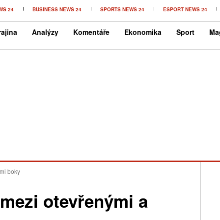
WS 24
BUSINESS NEWS 24
SPORTS NEWS 24
ESPORT NEWS 24
ajina
Analýzy
Komentáře
Ekonomika
Sport
Ma
ými boky
 mezi otevřenými a