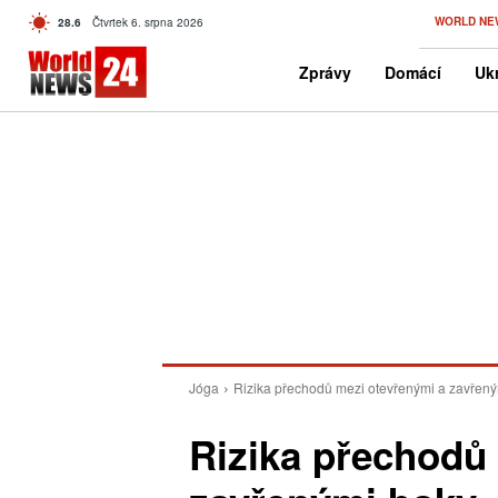
C
WORLD NE
28.6
Čtvrtek 6. srpna 2026
Czech
Zprávy
Domácí
Ukr
Jóga
Rizika přechodů mezi otevřenými a zavřen
Rizika přechodů