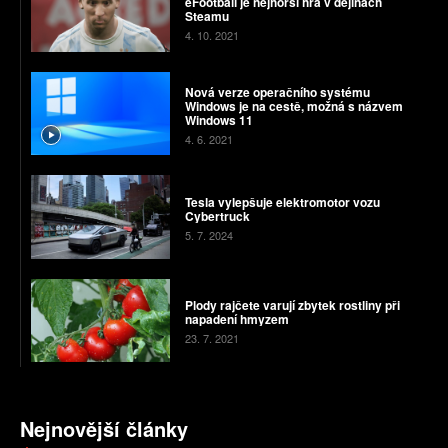
eFootball je nejhorší hra v dějinách
Steamu
4. 10. 2021
Nová verze operačního systému
Windows je na cestě, možná s názvem
Windows 11
4. 6. 2021
Tesla vylepšuje elektromotor vozu
Cybertruck
5. 7. 2024
Plody rajčete varují zbytek rostliny při
napadení hmyzem
23. 7. 2021
Nejnovější články