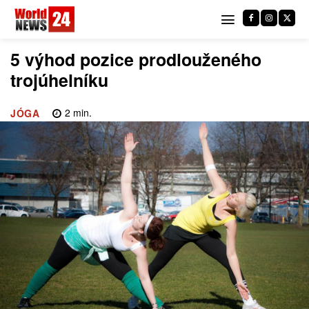
5 výhod pozice prodlouženého
trojúhelníku
2
min.
JÓGA