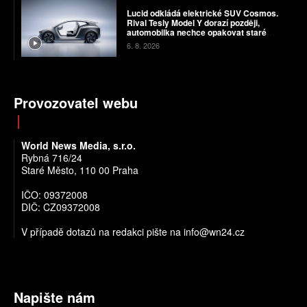
Lucid odkládá elektrické SUV Cosmos.
Rival Tesly Model Y dorazí později,
automobilka nechce opakovat staré
chyby
6. 8. 2026
Provozovatel webu
World News Media, s.r.o.
Rybná 716/24
Staré Město, 110 00 Praha
IČO: 09372008
DIČ: CZ09372008
V případě dotazů na redakci pište na info@wn24.cz
Napište nám