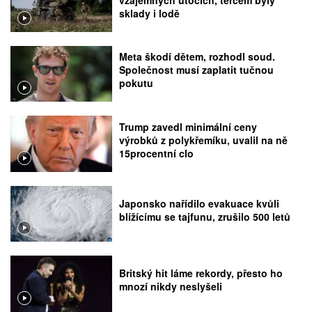
sklady i lodě
Meta škodí dětem, rozhodl soud.
Společnost musí zaplatit tučnou
pokutu
Trump zavedl minimální ceny
výrobků z polykřemíku, uvalil na ně
15procentní clo
Japonsko nařídilo evakuace kvůli
blížícímu se tajfunu, zrušilo 500 letů
Britský hit láme rekordy, přesto ho
mnozí nikdy neslyšeli