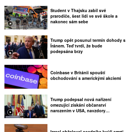
Student v Thajsku zabil své
prarodiče, šest lidí ve své škole a
nakonec sám sebe
Trump opět posunul termín dohody s
Íránem. Teď tvrdí, že bude
podepsána brzy
Coinbase v Británii spouští
obchodování s americkými akciemi
Trump podepsal nová nařízení
omezující získání občanství
narozením v USA, navzdory
rozhodnutí Nejvyššího soudu
Izrael obžaloval osadníka kvůli smrti