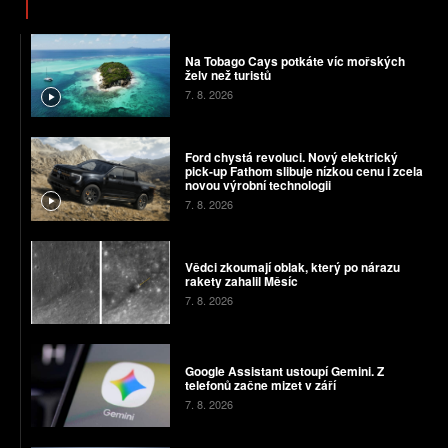
Na Tobago Cays potkáte víc mořských
želv než turistů
7. 8. 2026
Ford chystá revoluci. Nový elektrický
pick-up Fathom slibuje nízkou cenu i zcela
novou výrobní technologii
7. 8. 2026
Vědci zkoumají oblak, který po nárazu
rakety zahalil Měsíc
7. 8. 2026
Google Assistant ustoupí Gemini. Z
telefonů začne mizet v září
7. 8. 2026