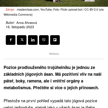
Zdroje:
masterclass.com, YouTube, Foto: Flickr upload bot / CC-BY-2.0 (via
Wikimedia Commons)
Autor:
Anna Ahneová
16. listopadu 2023
Reklama
Pozice prodlouženého trojúhelníku je jednou ze
základních jógových ásan. Má pozitivní vliv na naši
páteř, boky, ramena, ale i vnitřní orgány a
metabolismus. Přečtěte si více o jejích přínosech.
Přestože na první pohled vypadá tato jógová pozice
velmi jednoduše, stejně jako u všech ásan je třeba