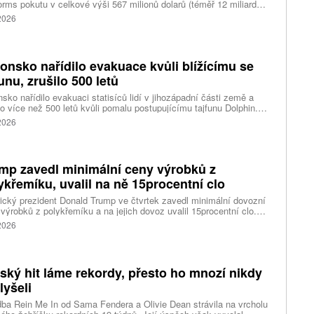
orms pokutu v celkové výši 567 milionů dolarů (téměř 12 miliard
) za újmu, kterou její platformy Facebook a Instagram působí
 2026
ým lidem. Firma musí změnit způsob ověřování věku.
onsko nařídilo evakuace kvůli blížícímu se
funu, zrušilo 500 letů
sko nařídilo evakuaci statisíců lidí v jihozápadní části země a
lo více než 500 letů kvůli pomalu postupujícímu tajfunu Dolphin.
 meteorologů přinese tajfun do oblasti silný vítr, prudký déšť a
 2026
é vlny, píše agentura Reuters. Dolphin je tajfunem první, tedy
abší kategorie s maximální rychlostí větru 144 kilometrů v hodině
árazy dosahujícími téměř 200 kilometrů v hodině. Blíží se k
ci ostrovů mezi oblasti Kjúšú a prefekturou Okinawa, uvedla
mp zavedl minimální ceny výrobků z
ská meteorologická agentura (JMA).
ykřemíku, uvalil na ně 15procentní clo
cký prezident Donald Trump ve čtvrtek zavedl minimální dovozní
výrobků z polykřemíku a na jejich dovoz uvalil 15procentní clo.
řemík se používá při výrobě polovodičů a je hlavní složkou
 2026
oltaických panelů, jeho největším světovým producentem je Čína.
 chce opatřeními podpořit domácí dodavatelské řetězce pro
u čipů a solárních panelů, a posílit tak pozici Spojených států v
ření s Čínou v oblasti umělé inteligence (AI) a energetiky, uvedla
tský hit láme rekordy, přesto ho mnozí nikdy
ura Reuters.
lyšeli
ba Rein Me In od Sama Fendera a Olivie Dean strávila na vrcholu