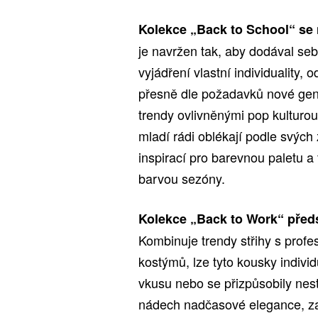
Kolekce „Back to School“ se 
je navržen tak, aby dodával seb
vyjádření vlastní individuality, 
přesně dle požadavků nové gene
trendy ovlivněnými pop kulturou
mladí rádi oblékají podle svýc
inspirací pro barevnou paletu a 
barvou sezóny.
Kolekce „Back to Work“ předs
Kombinuje trendy střihy s prof
kostýmů, lze tyto kousky indivi
vkusu nebo se přizpůsobily ne
nádech nadčasové elegance, zat