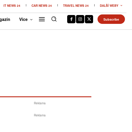
IT NEWS 24
CAR NEWS 24
TRAVEL NEWS 24
DALŠÍ WEBY
gazín
Více
Subscribe
Reklama
Reklama