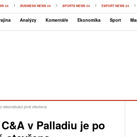
WS 24
BUSINESS NEWS 24
SPORTS NEWS 24
ESPORT NEWS 24
ajina
Analýzy
Komentáře
Ekonomika
Sport
Ma
o rekonstrukci plně otevřena
C&A v Palladiu je po