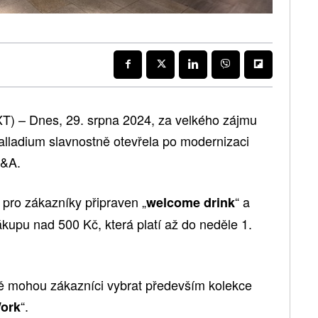
) – Dnes, 29. srpna 2024, za velkého zájmu
lladium slavnostně otevřela po modernizaci
C&A.
 pro zákazníky připraven „
“ a
welcome drink
ákupu nad 500 Kč, která platí až do neděle 1.
ně mohou zákazníci vybrat především kolekce
“.
Work