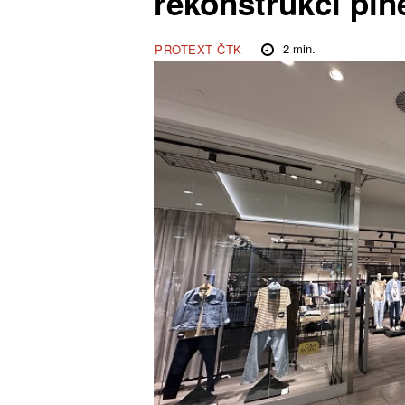
rekonstrukci pln
2
min.
PROTEXT ČTK