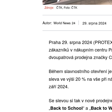
Zdroje:
ČTK, Foto: ČTK
Autor:
World News 24
29. srpna 2024
Praha 29. srpna 2024 (PROTEXT
zákazníků v nákupním centru Pa
dvoupatrová prodejna značky 
Během slavnostního otevření je
sleva ve výši 20 % na vše při n
září 2024.
Se slevou si tak v nové prodej
„
“ a „
Back to School
Back to 