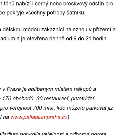
tónů nabízí i černý nebo broskvový odstín pro
kce pokryje všechny potřeby šatníku.
 dětskou módou zákazníci naleznou v přízemí a
ladium a je otevřena denně od 9 do 21 hodin.
y v Praze je oblíbeným místem nákupů a
 170 obchodů, 30 restaurací, prvotřídní
pro veřejnost 700 míst, kde můžete parkovat již
cí na
www.palladiumpraha.cz
).
lladium potvrdila veřejnost a odborná porota