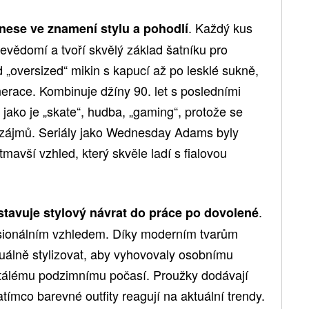
. Každý kus
nese ve znamení stylu a pohodlí
evědomí a tvoří skvělý základ šatníku pro
od „oversized“ mikin s kapucí až po lesklé sukně,
race. Kombinuje džíny 90. let s posledními
 jako je „skate“, hudba, „gaming“, protože se
h zájmů. Seriály jako Wednesday Adams byly
tmavší vzhled, který skvěle ladí s fialovou
.
tavuje stylový návrat do práce po dovolené
esionálním vzhledem. Díky moderním tvarům
duálně stylizovat, aby vyhovovaly osobnímu
stálému podzimnímu počasí. Proužky dodávají
ímco barevné outfity reagují na aktuální trendy.