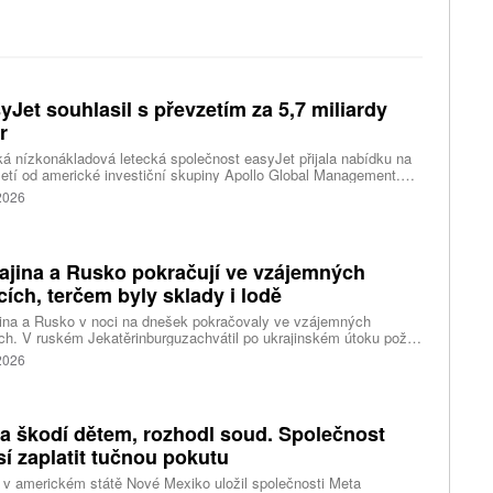
yJet souhlasil s převzetím za 5,7 miliardy
r
ká nízkonákladová letecká společnost easyJet přijala nabídku na
etí od americké investiční skupiny Apollo Global Management.
akce oceňuje aerolinku na 5,7 miliardy liber, tedy přibližně 162
 2026
rd korun.
ajina a Rusko pokračují ve vzájemných
cích, terčem byly sklady i lodě
ina a Rusko v noci na dnešek pokračovaly ve vzájemných
ch. V ruském Jekatěrinburguzachvátil po ukrajinském útoku požár
tické centrum ruského internetového prodejce Wildberries.
 2026
čnost o tom informovala bez podrobností na síti Telegram.
k ruské dronové útoky podle ukrajinských úřadů způsobily požár
ělských skladů v obci Balaklija v Charkovské oblasti na východě
iny, napsal Reuters.
a škodí dětem, rozhodl soud. Společnost
í zaplatit tučnou pokutu
v americkém státě Nové Mexiko uložil společnosti Meta