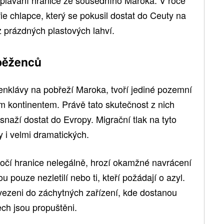
fie chlapce, který se pokusil dostat do Ceuty na
z prázdných plastových lahví.
 běženců
enklávy na pobřeží Maroka, tvoří jediné pozemní
m kontinentem. Právě tato skutečnost z nich
e snaží dostat do Evropy. Migrační tlak na tyto
y i velmi dramatických.
očí hranice nelegálně, hrozí okamžné navrácení
 pouze nezletilí nebo ti, kteří požádají o azyl.
evezeni do záchytných zařízení, kde dostanou
ech jsou propuštěni.