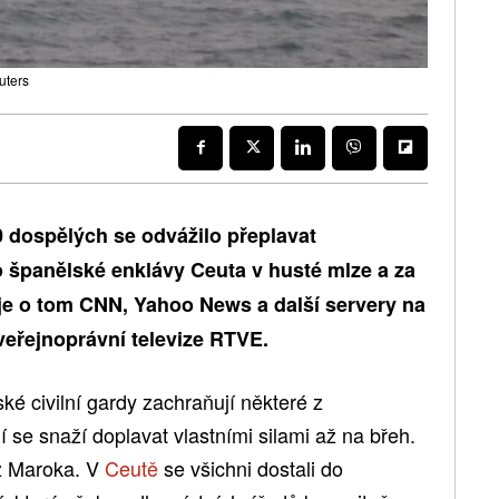
uters
0 dospělých se odvážilo přeplavat
 španělské enklávy Ceuta v husté mlze a za
je o tom CNN, Yahoo News a další servery na
veřejnoprávní televize RTVE.
ské civilní gardy zachraňují některé z
í se snaží doplavat vlastními silami až na břeh.
 z Maroka. V
Ceutě
se všichni dostali do