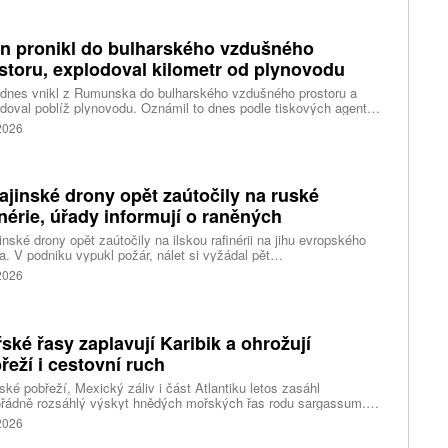
n pronikl do bulharského vzdušného
storu, explodoval kilometr od plynovodu
 dnes vnikl z Rumunska do bulharského vzdušného prostoru a
doval poblíž plynovodu. Oznámil to dnes podle tiskových agentur
rský premiér Rumen Radev. Dron podle něj nesl velké množství
 2026
nin, píše agentura DPA.
ajinské drony opět zaútočily na ruské
inérie, úřady informují o raněných
inské drony opět zaútočily na ilskou rafinérii na jihu evropského
. V podniku vypukl požár, nálet si vyžádal pět
ých, informoval krizový štáb Krasnodarského kraje. Další dva lidi
 2026
l dron v Zadonsku na Donu, oznámil gubernátor Lipecké oblasti
Artamonov. Ruské úřady informovaly o zničení stovek
inských dronů během uplynulé noci. Ukrajinské drony podle Kyjeva
ly rafinérie v Ilsku a v Syzrani.
ské řasy zaplavují Karibik a ohrožují
řeží i cestovní ruch
ské pobřeží, Mexický záliv i část Atlantiku letos zasáhl
řádně rozsáhlý výskyt hnědých mořských řas rodu sargassum.
ážích se hromadí miliony tun biomasy, která po vyplavení rychle
 2026
vá, zhoršuje kvalitu vody, omezuje život mořských organismů a
eň působí značné problémy turistickým oblastem závislým na