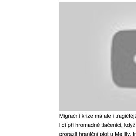
Migrační krize má ale i tragičtě
lidí při hromadné tlačenici, kdy
prorazit hraniční plot u Melilly.