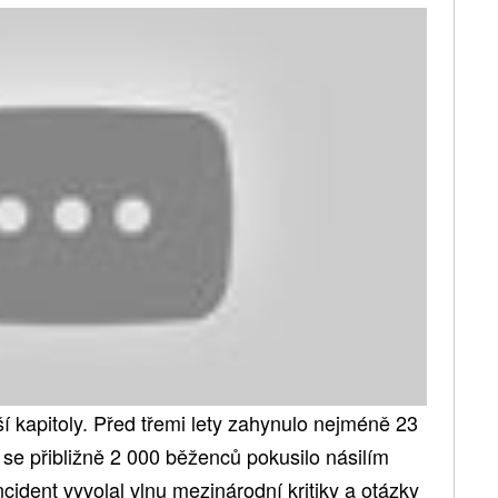
jší kapitoly. Před třemi lety zahynulo nejméně 23
ž se přibližně 2 000 běženců pokusilo násilím
 Incident vyvolal vlnu mezinárodní kritiky a otázky