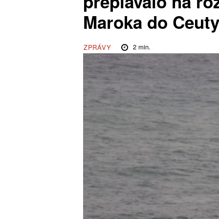
přeplavalo na r
Maroka do Ceut
2
min.
ZPRÁVY