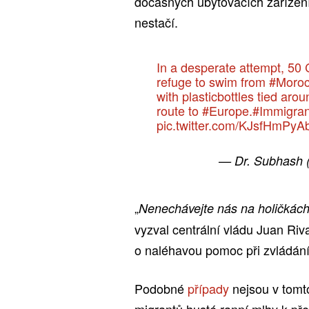
dočasných ubytovacích zařízení
nestačí.
In a desperate attempt, 50 
refuge to swim from
#Moro
with plasticbottles tied aro
route to
#Europe
.
#Immigran
pic.twitter.com/KJsfHmPyA
— Dr. Subhash
„
Nenechávejte nás na holičkách. 
vyzval centrální vládu Juan Riv
o naléhavou pomoc při zvládání 
Podobné
případy
nejsou v tomto
migrantů husté ranní mlhy k př