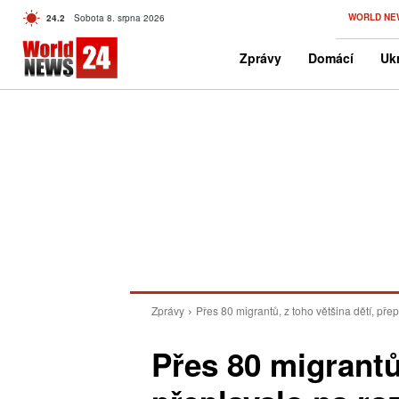
C
WORLD NE
24.2
Sobota 8. srpna 2026
Czech
Zprávy
Domácí
Ukr
Zprávy
Přes 80 migrantů, z toho většina dětí, pře
Přes 80 migrantů,