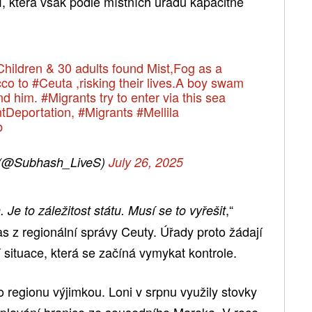
, která však podle místních úřadů kapacitně
Children & 30 adults found Mist,Fog as a
cco
to
#Ceuta
,risking their lives.A boy swam
und him.
#Migrants
try to enter via this sea
tDeportation
,
#Migrants
#Mellila
b
 (@Subhash_LiveS)
July 26, 2025
,“
Je to záležitost státu. Musí se to vyřešit
as z regionální správy Ceuty. Úřady proto žádají
situace, která se začíná vymykat kontrole.
 regionu výjimkou. Loni v srpnu využily stovky
eplavání hranice ze sousedního Maroka. V roce