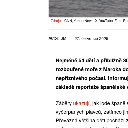
Zdroje:
CNN, Yahoo News, X, YouTube. Foto: Re
Autor:
JM
27. července 2025
Nejméně 54 dětí a přibližně 3
rozbouřené moře z Maroka do
nepříznivého počasí. Informu
základě reportáže španělské 
Záběry
ukazují
, jak lodě španěl
vyčerpaných plavců, zatímco jin
Převážná většina dětí pochází