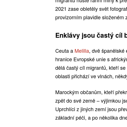
2021 zase obletěly svět fotogra
provizorním plavidle složeném 
Enklávy jsou častý cíl
Ceuta a
Melilla
, dvě španělské 
hranice Evropské unie s africký
dělá častý cíl migrantů, kteří s
oblasti přichází ve vlnách, někd
Marockým občanům, kteří překr
zpět do své země – výjimkou jsou
Uprchlíci z jiných zemí jsou př
základní péči, a po několika dn