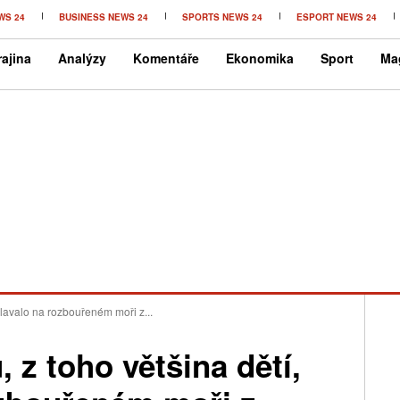
WS 24
BUSINESS NEWS 24
SPORTS NEWS 24
ESPORT NEWS 24
ajina
Analýzy
Komentáře
Ekonomika
Sport
Ma
plavalo na rozbouřeném moři z...
 z toho většina dětí,