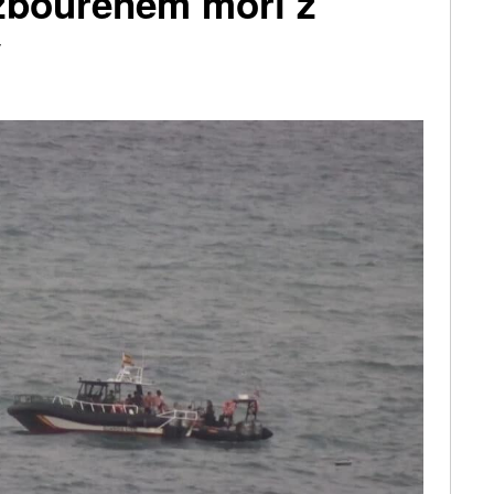
ozbouřeném moři z
y