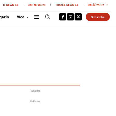
IT NEWS 24
CAR NEWS 24
TRAVEL NEWS 24
DALŠÍ WEBY
gazín
Více
Subscribe
Reklama
Reklama