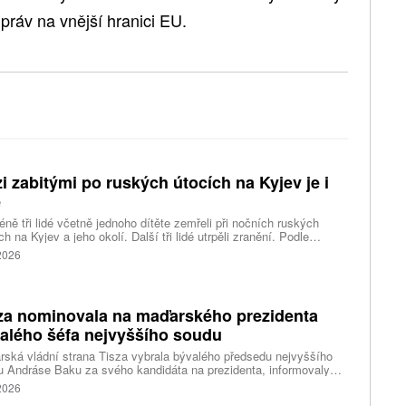
práv na vnější hranici EU.
i zabitými po ruských útocích na Kyjev je i
ě
ně tři lidé včetně jednoho dítěte zemřeli při nočních ruských
ch na Kyjev a jeho okolí. Další tři lidé utrpěli zranění. Podle
inských úřadů Rusové použili mimo jiné balistické rakety.
 2026
za nominovala na maďarského prezidenta
alého šéfa nejvyššího soudu
ská vládní strana Tisza vybrala bývalého předsedu nejvyššího
 Andráse Baku za svého kandidáta na prezidenta, informovaly
vé agentury. Očekává se, že András Baka bude v úterý zvolen v
 2026
mentu novou hlavou státu.